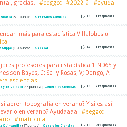
tal, gracias.
#eeggcc
#2022-2
#ayuda
+4
1
respuesta
 Abarca
(
501
puntos)
|
Generales Ciencias
endan más para estadística Villalobos o
ica
+4
1
respuesta
e Suppe
(
103
puntos)
|
General
jores profesores para estadística 1IND65 y
es son Bayes, C; Sal y Rosas, V; Dongo, A
ralesciencias
+4
7
respuestas
ngton Velasco
(
38
puntos)
|
Generales Ciencias
si abren topografía en verano? Y si es así,
levarlo en verano? Ayudaaaa
#eeggcc
ano
#matricula
+4
0
respuestas
a Quintanilla
(
57
puntos)
|
Generales Ciencias