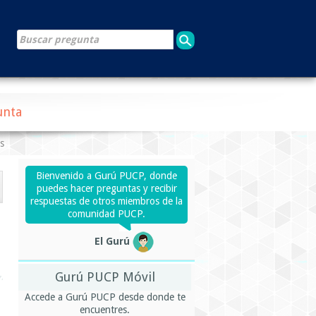
unta
s
Bienvenido a Gurú PUCP, donde
puedes hacer preguntas y recibir
respuestas de otros miembros de la
comunidad PUCP.
El Gurú
Gurú PUCP Móvil
Accede a Gurú PUCP desde donde te
encuentres.