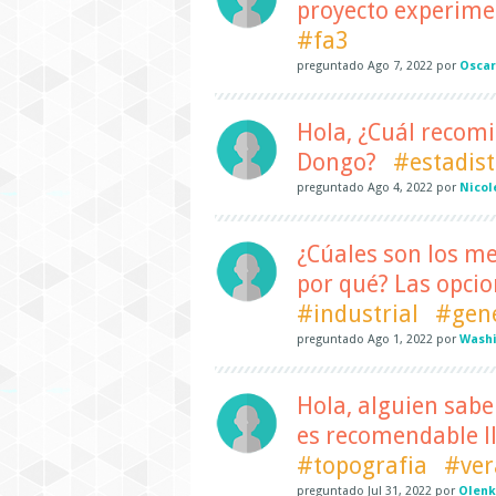
proyecto experimen
#fa3
preguntado
Ago 7, 2022
por
Oscar
Hola, ¿Cuál recomi
Dongo?
#estadist
preguntado
Ago 4, 2022
por
Nicol
¿Cúales son los me
por qué? Las opcion
#industrial
#gene
preguntado
Ago 1, 2022
por
Washi
Hola, alguien sabe 
es recomendable l
#topografia
#ver
preguntado
Jul 31, 2022
por
Olenk