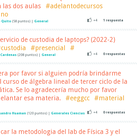
n las dos aulas
#adelantodecursos
ano
+4
1
respuesta
 Quito
(
58
puntos)
|
General
ervicio de custodia de laptops? (2022-2)
custodia
#presencial
#
+4
0
respuestas
 Cardenas
(
208
puntos)
|
General
era por favor si alguien podría brindarme
 curso de álgebra lineal de tercer ciclo de la
tica. Se lo agradecería mucho por favor
elantar esa materia.
#eeggcc
#material
+4
0
respuestas
sandro Huaman
(
120
puntos)
|
Generales Ciencias
car la metodologia del lab de Física 3 y el