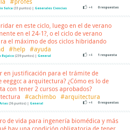
la
#profes
+4
0
respuestas
io Sulca
(
33
puntos)
|
Generales Ciencias
idar en este ciclo, luego en el de verano
mente en el 24-1?, o el ciclo de verano
ra el máximo de dos ciclos hibridando
ad
#help
#ayuda
+4
1
respuesta
o Bujaico
(
239
puntos)
|
General
 en justificación para el trámite de
e eeggcc a arquitectura? ¿Cómo es lo de
sta con tener 2 cursos aprobados?
tectura
#cachimbo
#arquitectura
+4
0
respuestas
Arias
(
36
puntos)
|
General
ro de vida para ingenería biomédica y más
qué hay una condición obligatoria de tener