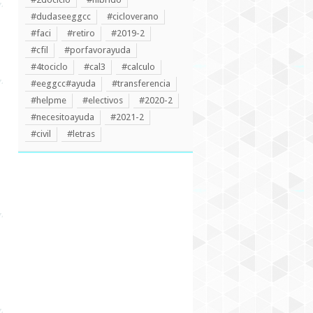
#dudaseeggcc
#cicloverano
#faci
#retiro
#2019-2
#cfil
#porfavorayuda
#4tociclo
#cal3
#calculo
#eeggcc#ayuda
#transferencia
#helpme
#electivos
#2020-2
#necesitoayuda
#2021-2
#civil
#letras