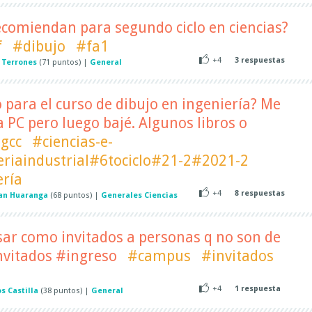
ecomiendan para segundo ciclo en ciencias?
f
#dibujo
#fa1
+4
3
respuestas
 Terrones
(
71
puntos)
|
General
o para el curso de dibujo en ingeniería? Me
a PC pero luego bajé. Algunos libros o
gcc
#ciencias-e-
eriaindustrial#6tociclo#21-2#2021-2
ería
+4
8
respuestas
an Huaranga
(
68
puntos)
|
Generales Ciencias
sar como invitados a personas q no son de
vitados #ingreso
#campus
#invitados
+4
1
respuesta
s Castilla
(
38
puntos)
|
General