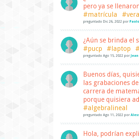
pero ya se llenaro
#matrícula
#ver
preguntado
Dic 26, 2022
por
Paolo
¿Aún se brinda el s
#pucp
#laptop
#
preguntado
Ago 15, 2022
por
Jean
Buenos días, quisi
las grabaciones del
carrera de matemá
porque quisiera ad
#algebralineal
preguntado
Ago 11, 2022
por
Ales
Hola, podrían expli