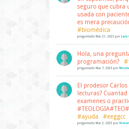
seguro que cubra 
usada con paciente
es mera precaució
#biomédica
preguntado
Mar 21, 2023
por
Luis
Hola, una pregunt
programación?
#
preguntado
Mar 7, 2023
por
Nicol
El prodesor Carlo
lecturas? Cuantad
examenes o practic
#TEOLOGIA#TEO#
#ayuda
#eeggcc
preguntado
Mar 2, 2023
por
Victo