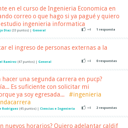
nte en el curso de Ingenieria Economica en
ndo correo o que hago si ya pagué y quiero
 estudio ingenieria informatica
+4
1
respuesta
go Diaz
(
33
puntos)
|
General
ar el ingreso de personas externas a la
+4
0
respuestas
el Ramirez
(
47
puntos)
|
General
a hacer una segunda carrera en pucp?
... Es suficiente con solicitar mi
orque ya soy egresada...
#ingenieria
ndacarrera
+4
2
respuestas
e Rodriguez
(
45
puntos)
|
Ciencias e Ingeniería
n nuevos horarios? Quiero adelantar caldif