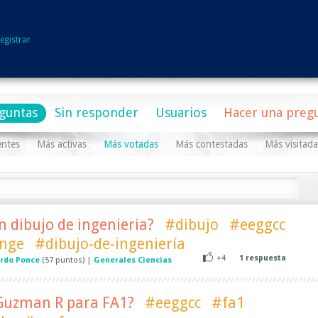
egistrar
guntas
Sin responder
Usuarios
Hacer una preg
entes
Más activas
Más votadas
Más contestadas
Más visitada
en dibujo de ingenieria?
#dibujo
#eeggcc
inge
#dibujo-de-ingeniería
+4
1
respuesta
rdo Ponce
(
57
puntos)
|
Generales Ciencias
 Guzman R para FA1?
#eeggcc
#fa1