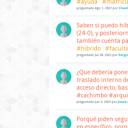
#ayuda
#matricu
preguntado
Ago 1, 2023
por
Claud
Saben si puedo hibr
(24-0), y posterior
también cuenta pa
#hibrido
#facult
preguntado
Jul 28, 2023
por
Sergi
¿Que debería poner
traslado interno d
acceso directo, ba
#cachimbo #arqui
preguntado
Jun 5, 2023
por
Josue 
Porqué piden segu
en específico, por