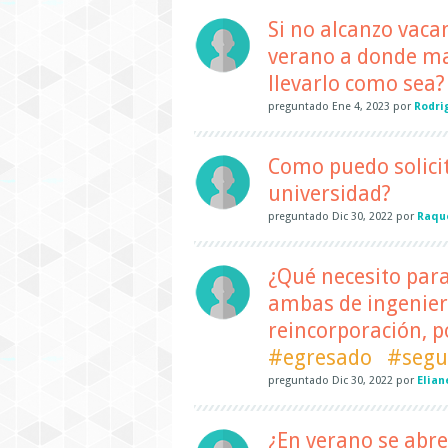
Si no alcanzo vaca
verano a donde ma
llevarlo como sea?
preguntado
Ene 4, 2023
por
Rodri
Como puedo solicit
universidad?
preguntado
Dic 30, 2022
por
Raqu
¿Qué necesito par
ambas de ingeniería
reincorporación, p
#egresado
#segu
preguntado
Dic 30, 2022
por
Elian
¿En verano se abre