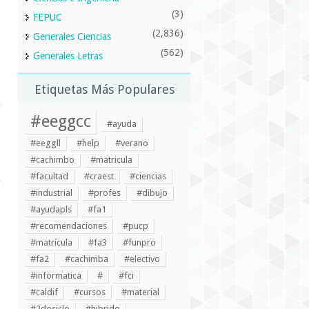
(3)
FEPUC
(2,836)
Generales Ciencias
(562)
Generales Letras
Etiquetas Más Populares
#eeggcc
#ayuda
#eeggll
#help
#verano
#cachimbo
#matricula
#facultad
#craest
#ciencias
#industrial
#profes
#dibujo
#ayudapls
#fa1
#recomendaciones
#pucp
#matrícula
#fa3
#funpro
#fa2
#cachimba
#electivo
#informatica
#
#fci
#caldif
#cursos
#material
#2dociclo
#hibrido