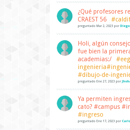
¿Qué profesores r
CRAEST 56
#caldi
preguntado
Mar 2, 2023
por
Diego
Holi, algún consej
fue bien la primer
academias:/
#eeg
ingenieria#ingeni
#dibujo-de-ingeni
preguntado
Ene 27, 2023
por
Jhoh
Ya permiten ingre
cato? #campus #in
#ingreso
preguntado
Ene 17, 2023
por
Carlo