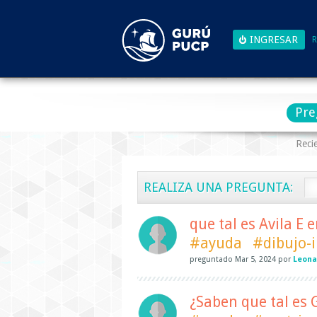
R
Pre
Reci
REALIZA UNA PREGUNTA:
que tal es Avila E 
#ayuda
#dibujo-
preguntado
Mar 5, 2024
por
Leona
¿Saben que tal es