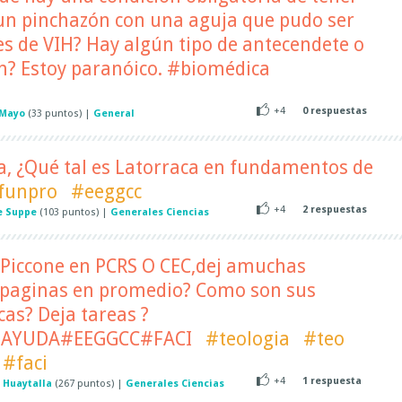
un pinchazón con una aguja que pudo ser
s de VIH? Hay algún tipo de antecendete o
n? Estoy paranóico. #biomédica
+4
0
respuestas
 Mayo
(
33
puntos)
|
General
a, ¿Qué tal es Latorraca en fundamentos de
funpro
#eeggcc
+4
2
respuestas
e Suppe
(
103
puntos)
|
Generales Ciencias
s Piccone en PCRS O CEC,dej amuchas
 paginas en promedio? Como son sus
as? Deja tareas ?
AYUDA#EEGGCC#FACI
#teologia
#teo
#faci
+4
1
respuesta
r Huaytalla
(
267
puntos)
|
Generales Ciencias