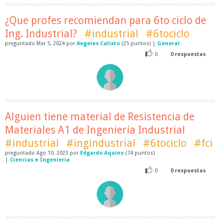
¿Que profes recomiendan para 6to ciclo de
Ing. Industrial?
#industrial
#6tociclo
preguntado
Mar 5, 2024
por
Angeles Calixto
(
25
puntos)
|
General
0
0
respuestas
Alguien tiene material de Resistencia de
Materiales A1 de Ingeniería Industrial
#industrial
#ingindustrial
#6tociclo
#fci
preguntado
Ago 10, 2023
por
Edgardo Aquino
(
74
puntos)
|
Ciencias e Ingeniería
0
0
respuestas