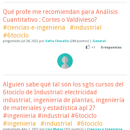
Qué profe me recomiendan para Análisis
Cuantitativo : Cortes o Valdivieso?
#ciencias-e-ingenieria
#industrial
#6tociclo
preguntado
Jul 28, 2022
por
Sofia Charalla
(
284
puntos)
|
General
+1
0
respuestas
Alguien sabe qué tal son los sgts cursos del
6tociclo de Industrial: electricidad
industrial, ingeniería de plantas, ingeniería
de materiales y estadística apl 2?
#ingenieria #industrial #6tociclo
#ingenieria
#industrial
#6tociclo
preguntado
Ago 2, 2021
por
Luis Matos
(
351
puntos)
|
Ciencias e Ingeniería