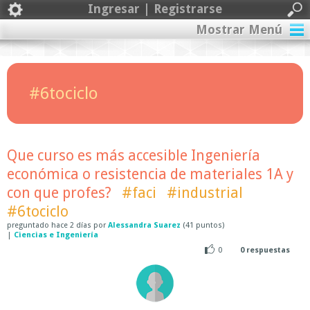
Ingresar | Registrarse
Mostrar Menú
#6tociclo
Que curso es más accesible Ingeniería
económica o resistencia de materiales 1A y
con que profes?
#faci
#industrial
#6tociclo
preguntado
hace
2 días
por
Alessandra Suarez
(
41
puntos)
|
Ciencias e Ingeniería
0
0
respuestas