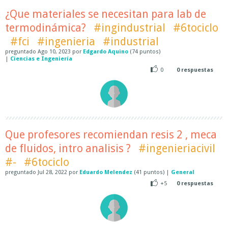
¿Que materiales se necesitan para lab de
termodinámica?
#ingindustrial
#6tociclo
#fci
#ingenieria
#industrial
preguntado
Ago 10, 2023
por
Edgardo Aquino
(
74
puntos)
|
Ciencias e Ingeniería
0
0
respuestas
Que profesores recomiendan resis 2 , meca
de fluidos, intro analisis ?
#ingenieriacivil
#-
#6tociclo
preguntado
Jul 28, 2022
por
Eduardo Melendez
(
41
puntos)
|
General
+5
0
respuestas