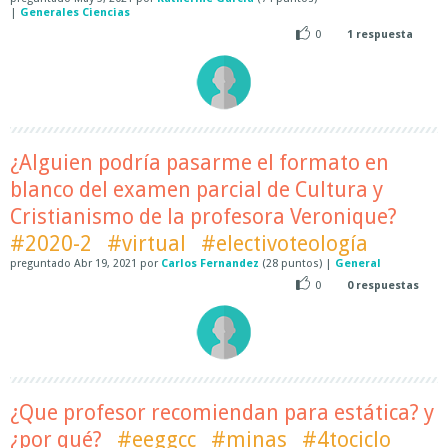
|
Generales Ciencias
0
1
respuesta
¿Alguien podría pasarme el formato en
blanco del examen parcial de Cultura y
Cristianismo de la profesora Veronique?
#2020-2
#virtual
#electivoteología
preguntado
Abr 19, 2021
por
Carlos Fernandez
(
28
puntos)
|
General
0
0
respuestas
¿Que profesor recomiendan para estática? y
¿por qué?
#eeggcc
#minas
#4tociclo