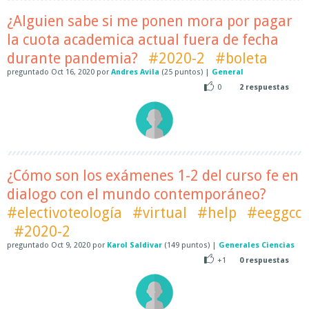
¿Alguien sabe si me ponen mora por pagar
la cuota academica actual fuera de fecha
durante pandemia?
#2020-2
#boleta
preguntado
Oct 16, 2020
por
Andres Avila
(
25
puntos)
|
General
0
2
respuestas
¿Cómo son los exámenes 1-2 del curso fe en
dialogo con el mundo contemporáneo?
#electivoteología
#virtual
#help
#eeggcc
#2020-2
preguntado
Oct 9, 2020
por
Karol Saldivar
(
149
puntos)
|
Generales Ciencias
+1
0
respuestas