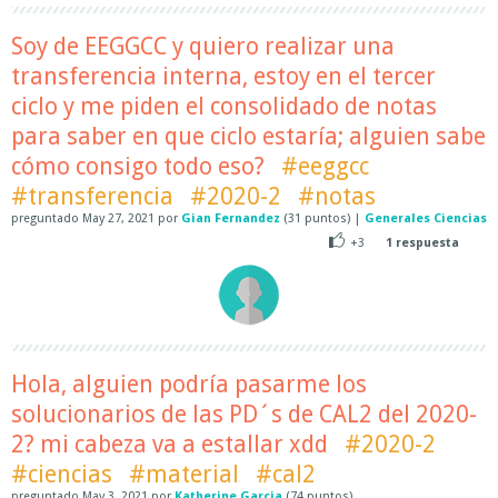
Soy de EEGGCC y quiero realizar una
transferencia interna, estoy en el tercer
ciclo y me piden el consolidado de notas
para saber en que ciclo estaría; alguien sabe
cómo consigo todo eso?
#eeggcc
#transferencia
#2020-2
#notas
preguntado
May 27, 2021
por
Gian Fernandez
(
31
puntos)
|
Generales Ciencias
+3
1
respuesta
Hola, alguien podría pasarme los
solucionarios de las PD´s de CAL2 del 2020-
2? mi cabeza va a estallar xdd
#2020-2
#ciencias
#material
#cal2
preguntado
May 3, 2021
por
Katherine Garcia
(
74
puntos)