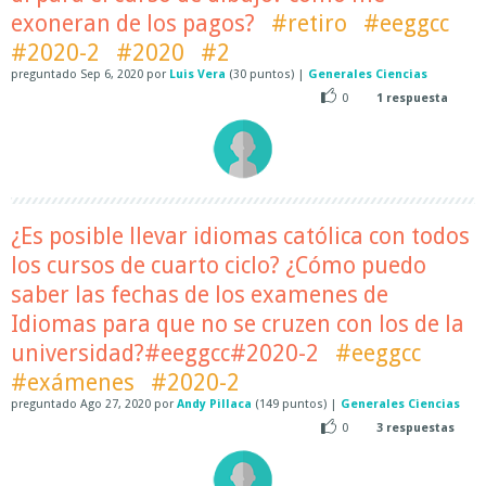
exoneran de los pagos?
#retiro
#eeggcc
#2020-2
#2020
#2
preguntado
Sep 6, 2020
por
Luis Vera
(
30
puntos)
|
Generales Ciencias
0
1
respuesta
¿Es posible llevar idiomas católica con todos
los cursos de cuarto ciclo? ¿Cómo puedo
saber las fechas de los examenes de
Idiomas para que no se cruzen con los de la
universidad?#eeggcc#2020-2
#eeggcc
#exámenes
#2020-2
preguntado
Ago 27, 2020
por
Andy Pillaca
(
149
puntos)
|
Generales Ciencias
0
3
respuestas