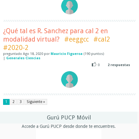
¿Qué tal es R. Sanchez para cal 2 en
modalidad virtual?
#eeggcc
#cal2
#2020-2
preguntado
Ago 18, 2020
por
Mauricio Figueroa
(
190
puntos)
|
Generales Ciencias
0
2
respuestas
1
2
3
Siguiente »
Gurú PUCP Móvil
Accede a Gurú PUCP desde donde te encuentres.