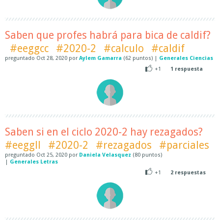
Saben que profes habrá para bica de caldif?
#eeggcc
#2020-2
#calculo
#caldif
preguntado
Oct 28, 2020
por
Aylem Gamarra
(
62
puntos)
|
Generales Ciencias
+1
1
respuesta
Saben si en el ciclo 2020-2 hay rezagados?
#eeggll
#2020-2
#rezagados
#parciales
preguntado
Oct 25, 2020
por
Daniela Velasquez
(
80
puntos)
|
Generales Letras
+1
2
respuestas