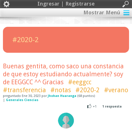
Ingresar | Registrarse
Mostrar Menú
#2020-2
Buenas gentita, como saco una constancia
de que estoy estudiando actualmente? soy
de EEGGCC ^^ Gracias
#eeggcc
#transferencia
#notas
#2020-2
#verano
preguntado
Ene 30, 2023
por
Jhohan Huaranga
(
68
puntos)
|
Generales Ciencias
+1
1
respuesta