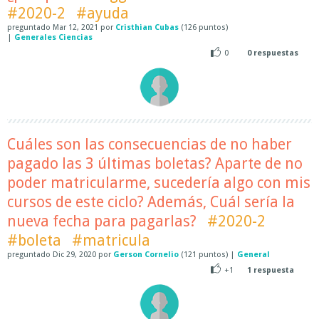
#2020-2
#ayuda
preguntado
Mar 12, 2021
por
Cristhian Cubas
(
126
puntos)
|
Generales Ciencias
0
0
respuestas
Cuáles son las consecuencias de no haber
pagado las 3 últimas boletas? Aparte de no
poder matricularme, sucedería algo con mis
cursos de este ciclo? Además, Cuál sería la
nueva fecha para pagarlas?
#2020-2
#boleta
#matricula
preguntado
Dic 29, 2020
por
Gerson Cornelio
(
121
puntos)
|
General
+1
1
respuesta