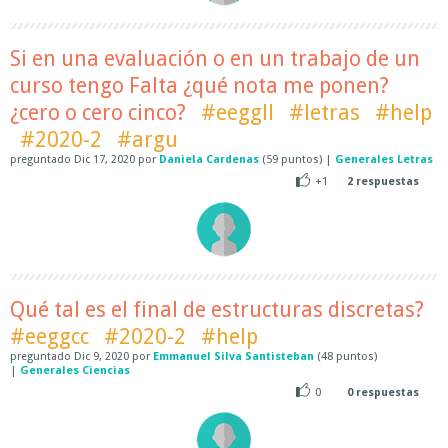
Si en una evaluación o en un trabajo de un
curso tengo Falta ¿qué nota me ponen?
¿cero o cero cinco?
#eeggll
#letras
#help
#2020-2
#argu
preguntado
Dic 17, 2020
por
Daniela Cardenas
(
59
puntos)
|
Generales Letras
+1
2
respuestas
Qué tal es el final de estructuras discretas?
#eeggcc
#2020-2
#help
preguntado
Dic 9, 2020
por
Emmanuel Silva Santisteban
(
48
puntos)
|
Generales Ciencias
0
0
respuestas