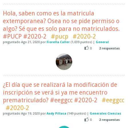
Hola, saben como es la matricula
extemporanea? Osea no se pide permiso o
algo? Sé que es solo para no matriculados.
#PUCP #2020-2
#pucp
#2020-2
preguntado
Ago 21, 2020
por
Fiorella Caller
(
1,039
puntos)
|
General
0
2
respuestas
¿El día que se realizará la modificación de
inscripción se verá si ya me encuentro
prematriculado? #eeggcc #2020-2
#eeggcc
#2020-2
preguntado
Ago 19, 2020
por
Andy Pillaca
(
149
puntos)
|
Generales Ciencias
0
2
respuestas