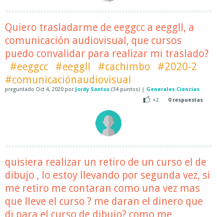
Quiero trasladarme de eeggcc a eeggll, a
comunicación audiovisual, que cursos
puedo convalidar para realizar mi traslado?
#eeggcc
#eeggll
#cachimbo
#2020-2
#comunicaciónaudiovisual
preguntado
Oct 4, 2020
por
Jordy Santos
(
34
puntos)
|
Generales Ciencias
+2
0
respuestas
quisiera realizar un retiro de un curso el de
dibujo , lo estoy llevando por segunda vez, si
me retiro me contaran como una vez mas
que lleve el curso ? me daran el dinero que
di para el curso de dibujo? como me