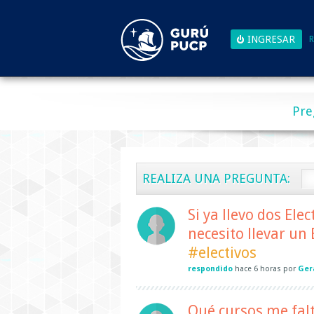
R
Pre
REALIZA UNA PREGUNTA:
Si ya llevo dos Ele
necesito llevar un
#electivos
respondido
hace
6 horas
por
Ger
Qué cursos me falt