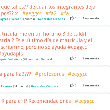
 qué tal es?? de cuántos integrantes deja
pds?? :c
#eeggcc
#fa2
#fa
0
1
respuesta
lagros Riveros
(
33
puntos)
|
Generales Ciencias
atricularme en un horario B de caldif
trial? Es el último día de matricula y el
nscribirme, pero no se ayuda #eeggcc
 #ayudapls
0
1
respuesta
aquin Castañeda
(
28
puntos)
|
General
a para Fa2???
#profesores
#eeggcc
0
1
respuesta
n Ramirez
(
34
puntos)
|
Generales Ciencias
 R para cfil? Recomendaciones
#eeggcc