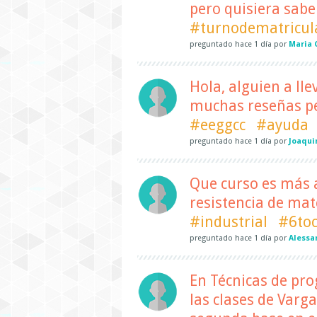
pero quisiera saber
#turnodematricul
preguntado
hace
1 día
por
Maria 
Hola, alguien a ll
muchas reseñas pe
#eeggcc
#ayuda
preguntado
hace
1 día
por
Joaqui
Que curso es más 
resistencia de mat
#industrial
#6toc
preguntado
hace
1 día
por
Alessa
En Técnicas de pr
las clases de Varg