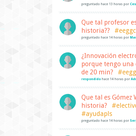
preguntado
hace
13 horas
por
Ces
Que tal profesor es
historia??
#eeggc
preguntado
hace
14 horas
por
Mau
¿Innovación electr
porque tengo una c
de 20 min?
#eegg
respondido
hace
14 horas
por
Ad
Que tal es Gómez W
historia?
#electiv
#ayudapls
preguntado
hace
14 horas
por
Ser