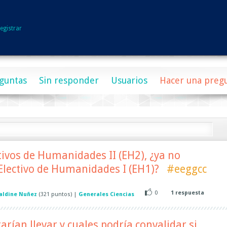
egistrar
guntas
Sin responder
Usuarios
Hacer una preg
ctivos de Humanidades II (EH2), ¿ya no
 Electivo de Humanidades I (EH1)?
#eeggcc
0
1
respuesta
aldine Nuñez
(
321
puntos)
|
Generales Ciencias
arían llevar y cuales podría convalidar si