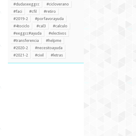
#dudaseeggcc
#cicloverano
#faci
#cfil
#retiro
#2019-2
#porfavorayuda
#4tociclo
#cal3
#calculo
#eeggcc#ayuda
#electivos
#transferencia
#helpme
#2020-2
#necesitoayuda
#2021-2
#civil
#letras