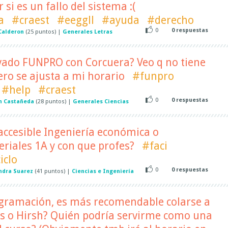
 si es un fallo del sistema :(
a
#craest
#eeggll
#ayuda
#derecho
0
0
respuestas
Calderon
(
25
puntos)
|
Generales Letras
evado FUNPRO con Corcuera? Veo q no tiene
ro se ajusta a mi horario
#funpro
#help
#craest
0
0
respuestas
n Castañeda
(
28
puntos)
|
Generales Ciencias
accesible Ingeniería económica o
eriales 1A y con que profes?
#faci
iclo
0
0
respuestas
ndra Suarez
(
41
puntos)
|
Ciencias e Ingeniería
ogramación, es más recomendable colarse a
as o Hirsh? Quién podría servirme como una