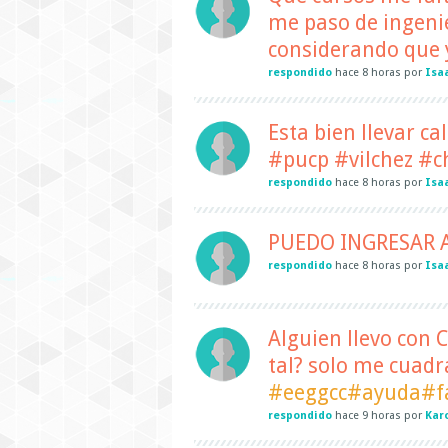
me paso de ingenier
considerando que y
respondido
hace
8 horas
por
Isa
Esta bien llevar cal
#pucp #vilchez #ch
respondido
hace
8 horas
por
Isa
PUEDO INGRESAR 
respondido
hace
8 horas
por
Isa
Alguien llevo con C
tal? solo me cuadra
#eeggcc#ayuda#fa
respondido
hace
9 horas
por
Kar