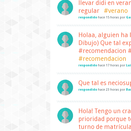
llevar didi en vera
regular
#verano
respondido
hace
15 horas
por
Ga
Holaa, alguien ha l
Dibujo) Que tal ex
#recomendacion #
#recomendacion
respondido
hace
17 horas
por
Lu
Que tal es neciosu
respondido
hace
23 horas
por
Ba
Hola! Tengo un cra
prioridad porque t
turno de matrícula