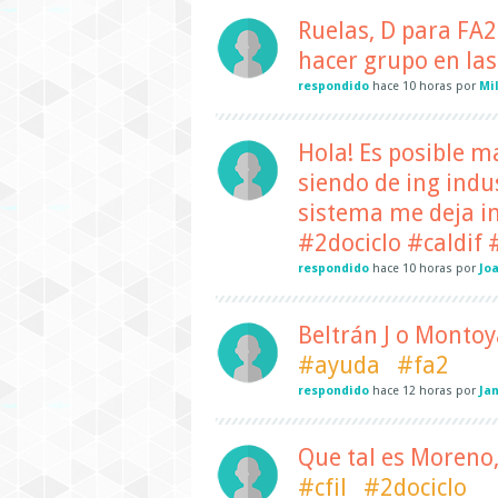
Ruelas, D para FA2
hacer grupo en las 
respondido
hace
10 horas
por
Mi
Hola! Es posible m
siendo de ing indus
sistema me deja i
#2dociclo #caldif
respondido
hace
10 horas
por
Jo
Beltrán J o Montoy
#ayuda
#fa2
respondido
hace
12 horas
por
Ja
Que tal es Moreno,
#cfil
#2dociclo