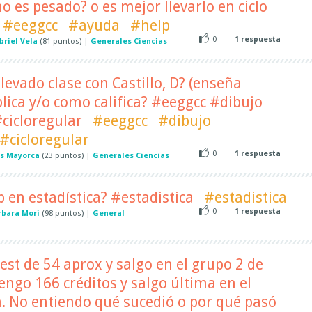
no es pesado? o es mejor llevarlo en ciclo
#eeggcc
#ayuda
#help
0
1
respuesta
briel Vela
(
81
puntos)
|
Generales Ciencias
levado clase con Castillo, D? (enseña
plica y/o como califica? #eeggcc #dibujo
cicloregular
#eeggcc
#dibujo
#cicloregular
0
1
respuesta
is Mayorca
(
23
puntos)
|
Generales Ciencias
p en estadística? #estadistica
#estadistica
0
1
respuesta
rbara Mori
(
98
puntos)
|
General
est de 54 aprox y salgo en el grupo 2 de
engo 166 créditos y salgo última en el
. No entiendo qué sucedió o por qué pasó