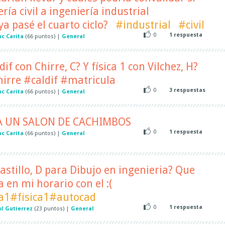
ía civil a ingeniería industrial
a pasé el cuarto ciclo?
#industrial
#civil
0
1
respuesta
ac Carita
(
66
puntos)
|
General
dif con Chirre, C? Y física 1 con Vilchez, H?
irre #caldif #matricula
0
3
respuestas
ac Carita
(
66
puntos)
|
General
A UN SALON DE CACHIMBOS
0
1
respuesta
ac Carita
(
66
puntos)
|
General
astillo, D para Dibujo en ingenieria? Que
 en mi horario con el :(
1#fisica1#autocad
0
1
respuesta
ol Gutierrez
(
23
puntos)
|
General