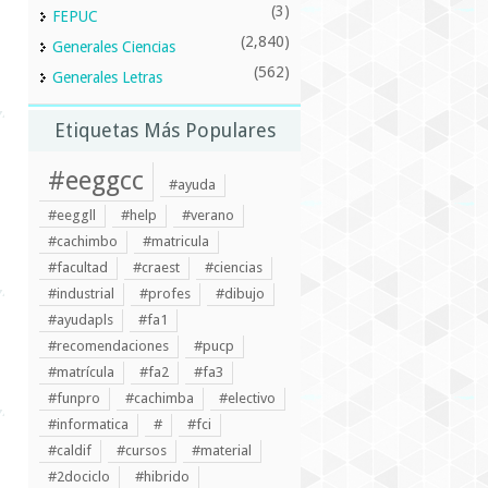
(3)
FEPUC
(2,840)
Generales Ciencias
(562)
Generales Letras
Etiquetas Más Populares
#eeggcc
#ayuda
#eeggll
#help
#verano
#cachimbo
#matricula
#facultad
#craest
#ciencias
#industrial
#profes
#dibujo
#ayudapls
#fa1
#recomendaciones
#pucp
#matrícula
#fa2
#fa3
#funpro
#cachimba
#electivo
#informatica
#
#fci
#caldif
#cursos
#material
#2dociclo
#hibrido