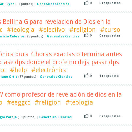
0
0
respuestas
ar Puyen
(
91
puntos)
|
Generales Ciencias
 Bellina G para revelacion de Dios en la
c
#teologia
#electivo
#religion
#curso
0
0
respuestas
ricio Cabrejos
(
25
puntos)
|
Generales Ciencias
ónica dura 4 horas exactas o termina antes
lase dps donde el profe no deja pasar dps
cc
#help
#electrónica
0
1
respuesta
riano Ortiz
(
57
puntos)
|
Generales Ciencias
 como profesor de revelación de dios en la
o
#eeggcc
#religion
#teologia
0
0
respuestas
gio Pareja
(
35
puntos)
|
Generales Ciencias