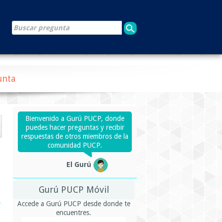
unta
Bienvenido a Gurú PUCP, donde
puedes hacer preguntas y recibir
respuestas de otros miembros de la
comunidad PUCP.
El Gurú
Gurú PUCP Móvil
Accede a Gurú PUCP desde donde te
encuentres.