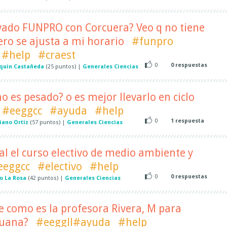
evado FUNPRO con Corcuera? Veo q no tiene
ro se ajusta a mi horario
#funpro
#help
#craest
0
0
respuestas
quin Castañeda
(
25
puntos)
|
Generales Ciencias
no es pesado? o es mejor llevarlo en ciclo
#eeggcc
#ayuda
#help
0
1
respuesta
iano Ortiz
(
57
puntos)
|
Generales Ciencias
al el curso electivo de medio ambiente y
eeggcc
#electivo
#help
0
0
respuestas
o La Rosa
(
42
puntos)
|
Generales Ciencias
e como es la profesora Rivera, M para
ruana?
#eeggll#ayuda
#help