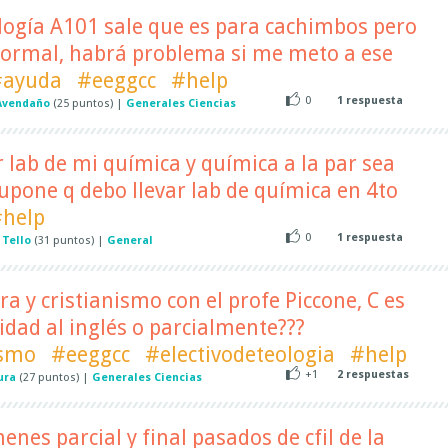
ología A101 sale que es para cachimbos pero
 normal, habrá problema si me meto a ese
#ayuda
#eeggcc
#help
0
1
respuesta
Avendaño
(
25
puntos)
|
Generales Ciencias
r lab de mi química y química a la par sea
pone q debo llevar lab de química en 4to
help
0
1
respuesta
 Tello
(
31
puntos)
|
General
ura y cristianismo con el profe Piccone, C es
lidad al inglés o parcialmente???
ismo
#eeggcc
#electivodeteologia
#help
+1
2
respuestas
ura
(
27
puntos)
|
Generales Ciencias
nes parcial y final pasados de cfil de la