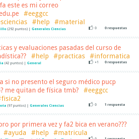
fa este es mi correo
edu.pe
#eeggcc
sciencias
#help
#material
0
0
respuestas
illo
(
292
puntos)
|
Generales Ciencias
ticas y evaluaciones pasadas del curso de
dística??
#help
#practicas
#informatica
+1
0
respuestas
ia
(
42
puntos)
|
General
a si no presento el seguro médico pucp
o? me quitan de física tmb?
#eeggcc
fisica2
0
1
respuesta
avia
(
97
puntos)
|
Generales Ciencias
pro por primera vez y fa2 bica en verano???
#ayuda
#help
#matricula
0
1
respuesta