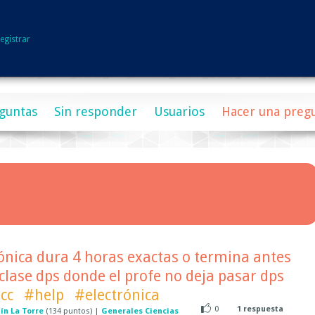
egistrar
guntas
Sin responder
Usuarios
Hacer una preg
ónica dura 4 horas exactas o termina antes
lase dps donde el profe no deja pasar dps
cc
#help
#electrónica
0
1
respuesta
ín La Torre
(
134
puntos)
|
Generales Ciencias