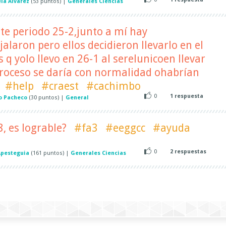
la Alvarez
(
53
puntos)
|
Generales Ciencias
te periodo 25-2,junto a mí hay
aron pero ellos decidieron llevarlo en el
s q yolo llevo en 26-1 al serelunicoen llevar
proceso se daría con normalidad ohabrían
#help
#craest
#cachimbo
0
1
respuesta
o Pacheco
(
30
puntos)
|
General
8, es lograble?
#fa3
#eeggcc
#ayuda
0
2
respuestas
Apesteguia
(
161
puntos)
|
Generales Ciencias