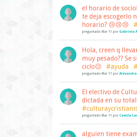
el horario de soci
te deja escogerlo
horario? 😢😢😢
preguntado
Mar 11
por
Gabriela 
Hola, creen q lleva
muy pesado?? Se su
ciclo😔
#ayuda
#
preguntado
Mar 11
por
Alexandra
El electivo de Cult
dictada en su tota
#culturaycristian
preguntado
Mar 11
por
Camila La
alguien tiene exame