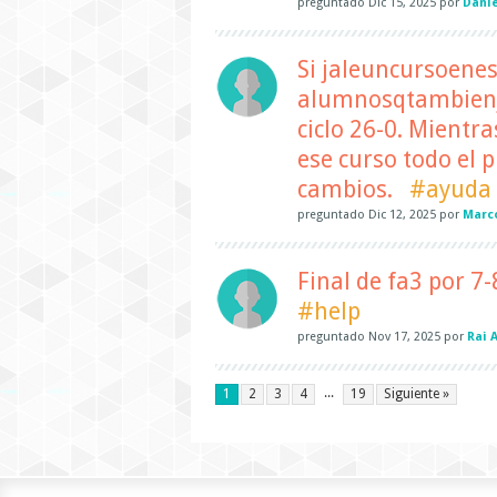
preguntado
Dic 15, 2025
por
Danie
Si jaleuncursoenes
alumnosqtambienjal
ciclo 26-0. Mientra
ese curso todo el 
cambios.
#ayuda
preguntado
Dic 12, 2025
por
Marc
Final de fa3 por 7-
#help
preguntado
Nov 17, 2025
por
Rai 
...
1
2
3
4
19
Siguiente »