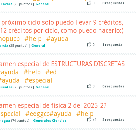
0
0
respuestas
 Tavara
(
25
puntos)
|
General
 próximo ciclo solo puedo llevar 9 créditos,
12 créditos por ciclo, como puedo hacerlo:(
hopucp
#help
#ayuda
0
1
respuesta
arcia
(
25
puntos)
|
General
examen especial de ESTRUCTURAS DISCRETAS
#ayuda
#help
#ed
#ayuda
#especial
0
0
respuestas
Fuentes
(
25
puntos)
|
General
xamen especial de fisica 2 del 2025-2?
special
#eeggcc#ayuda
#help
+1
2
respuestas
chagua
(
74
puntos)
|
Generales Ciencias