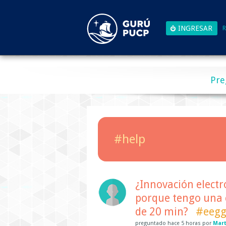
R
Pre
#help
¿Innovación electr
porque tengo una c
de 20 min?
#eegg
preguntado
hace
5 horas
por
Mart