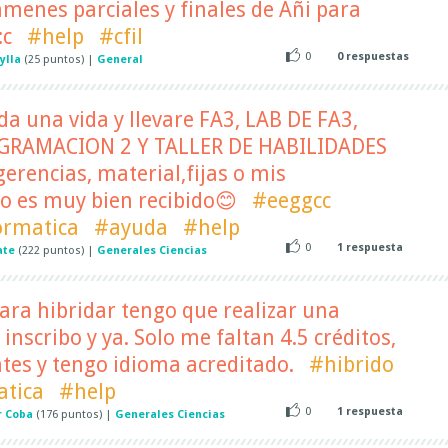
menes parciales y finales de Añi para
:c
#help
#cfil
0
0
respuestas
ylla
(
25
puntos)
|
General
a una vida y llevare FA3, LAB DE FA3,
GRAMACION 2 Y TALLER DE HABILIDADES
rencias, material,fijas o mis
o es muy bien recibido😊
#eeggcc
ormatica
#ayuda
#help
0
1
respuesta
ate
(
222
puntos)
|
Generales Ciencias
para hibridar tengo que realizar una
 inscribo y ya. Solo me faltan 4.5 créditos,
tes y tengo idioma acreditado.
#hibrido
atica
#help
0
1
respuesta
r Coba
(
176
puntos)
|
Generales Ciencias