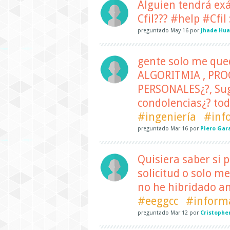
Alguien tendrá exá
Cfil??? #help #Cfil 
preguntado
May 16
por
Jhade Hua
gente solo me qued
ALGORITMIA , PRO
PERSONALES¿?, Suge
condolencias¿? tod
#ingeniería
#inf
preguntado
Mar 16
por
Piero Gar
Quisiera saber si 
solicitud o solo me
no he hibridado an
#eeggcc
#inform
preguntado
Mar 12
por
Cristophe