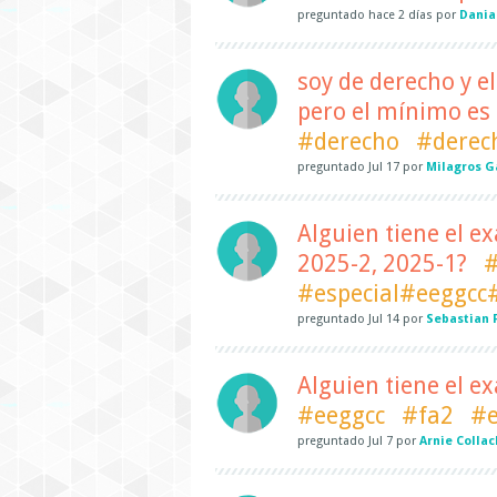
preguntado
hace
2 días
por
Dania
soy de derecho y el
pero el mínimo es 
#derecho
#derec
preguntado
Jul 17
por
Milagros G
Alguien tiene el 
2025-2, 2025-1?
#especial#eeggcc
preguntado
Jul 14
por
Sebastian 
Alguien tiene el e
#eeggcc
#fa2
#e
preguntado
Jul 7
por
Arnie Colla