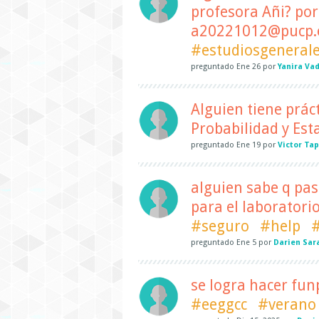
profesora Añi? por
a20221012@pucp.
#estudiosgenerale
preguntado
Ene 26
por
Yanira Vad
Alguien tiene prác
Probabilidad y Esta
preguntado
Ene 19
por
Victor Tap
alguien sabe q pas
para el laboratori
#seguro
#help
#
preguntado
Ene 5
por
Darien Sar
se logra hacer fun
#eeggcc
#verano