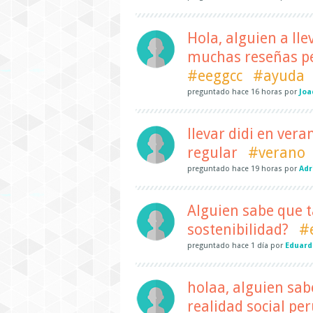
Hola, alguien a ll
muchas reseñas pe
#eeggcc
#ayuda
preguntado
hace
16 horas
por
Joa
llevar didi en vera
regular
#verano
preguntado
hace
19 horas
por
Adr
Alguien sabe que t
sostenibilidad?
#
preguntado
hace
1 día
por
Eduard
holaa, alguien sab
realidad social pe