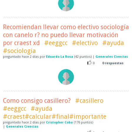
Recomiendan llevar como electivo sociología
con canelo r? no puedo llevar motivación
por craest xd
#eeggcc
#electivo
#ayuda
#sociologia
preguntado
hace
2 días
por
Eduardo La Rosa
(
42
puntos)
|
Generales Ciencias
0
0
respuestas
Como consigo casillero?
#casillero
#eeggcc
#ayuda
#craest#calcular#final#importante
preguntado
hace
2 días
por
Cristopher Coba
(
176
puntos)
|
Generales Ciencias