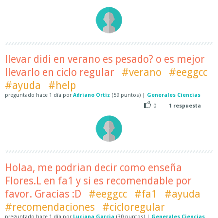
llevar didi en verano es pesado? o es mejor
llevarlo en ciclo regular
#verano
#eeggcc
#ayuda
#help
preguntado
hace
1 día
por
Adriano Ortiz
(
59
puntos)
|
Generales Ciencias
0
1
respuesta
Holaa, me podrian decir como enseña
Flores.L en fa1 y si es recomendable por
favor. Gracias :D
#eeggcc
#fa1
#ayuda
#recomendaciones
#cicloregular
preguntado
hace
1 día
por
Luciana Garcia
(
30
puntos)
|
Generales Ciencias