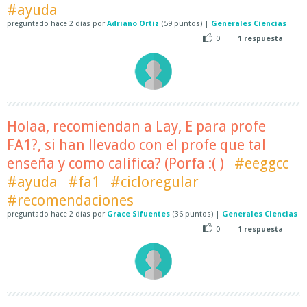
#ayuda
preguntado
hace
2 días
por
Adriano Ortiz
(
59
puntos)
|
Generales Ciencias
0
1
respuesta
Holaa, recomiendan a Lay, E para profe
FA1?, si han llevado con el profe que tal
enseña y como califica? (Porfa :( )
#eeggcc
#ayuda
#fa1
#cicloregular
#recomendaciones
preguntado
hace
2 días
por
Grace Sifuentes
(
36
puntos)
|
Generales Ciencias
0
1
respuesta