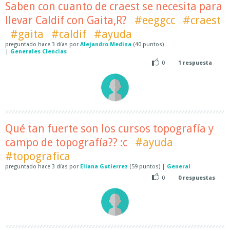
Saben con cuanto de craest se necesita para
llevar Caldif con Gaita,R?
#eeggcc
#craest
#gaita
#caldif
#ayuda
preguntado
hace
3 días
por
Alejandro Medina
(
40
puntos)
|
Generales Ciencias
0
1
respuesta
Qué tan fuerte son los cursos topografía y
campo de topografía?? :c
#ayuda
#topografica
preguntado
hace
3 días
por
Eliana Gutierrez
(
59
puntos)
|
General
0
0
respuestas