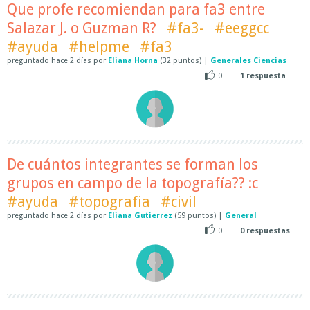
Que profe recomiendan para fa3 entre
Salazar J. o Guzman R?
#fa3-
#eeggcc
#ayuda
#helpme
#fa3
preguntado
hace
2 días
por
Eliana Horna
(
32
puntos)
|
Generales Ciencias
0
1
respuesta
De cuántos integrantes se forman los
grupos en campo de la topografía?? :c
#ayuda
#topografia
#civil
preguntado
hace
2 días
por
Eliana Gutierrez
(
59
puntos)
|
General
0
0
respuestas