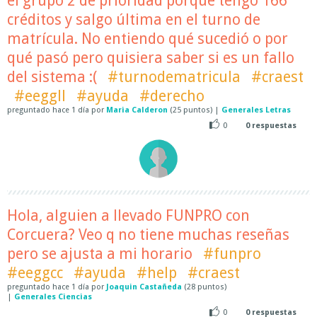
el grupo 2 de prioridad porque tengo 166
créditos y salgo última en el turno de
matrícula. No entiendo qué sucedió o por
qué pasó pero quisiera saber si es un fallo
del sistema :(
#turnodematricula
#craest
#eeggll
#ayuda
#derecho
preguntado
hace
1 día
por
Maria Calderon
(
25
puntos)
|
Generales Letras
0
0
respuestas
Hola, alguien a llevado FUNPRO con
Corcuera? Veo q no tiene muchas reseñas
pero se ajusta a mi horario
#funpro
#eeggcc
#ayuda
#help
#craest
preguntado
hace
1 día
por
Joaquin Castañeda
(
28
puntos)
|
Generales Ciencias
0
0
respuestas