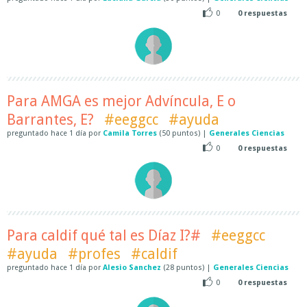
0
0
respuestas
Para AMGA es mejor Advíncula, E o
Barrantes, E?
#eeggcc
#ayuda
preguntado
hace
1 día
por
Camila Torres
(
50
puntos)
|
Generales Ciencias
0
0
respuestas
Para caldif qué tal es Díaz I?#
#eeggcc
#ayuda
#profes
#caldif
preguntado
hace
1 día
por
Alesio Sanchez
(
28
puntos)
|
Generales Ciencias
0
0
respuestas