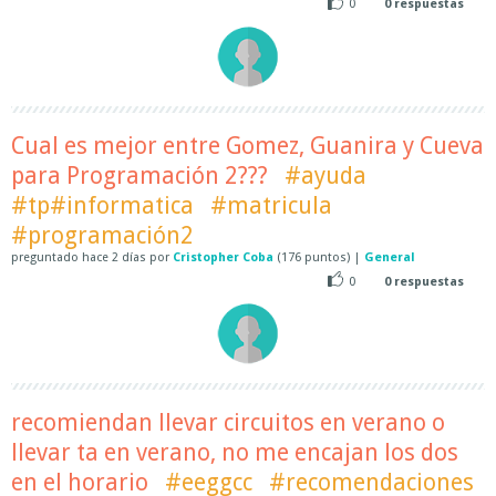
0
0
respuestas
Cual es mejor entre Gomez, Guanira y Cueva
para Programación 2???
#ayuda
#tp#informatica
#matricula
#programación2
preguntado
hace
2 días
por
Cristopher Coba
(
176
puntos)
|
General
0
0
respuestas
recomiendan llevar circuitos en verano o
llevar ta en verano, no me encajan los dos
en el horario
#eeggcc
#recomendaciones