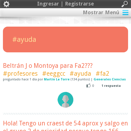
Ingresar | Registrarse
Mostrar Menú
#ayuda
Beltrán J o Montoya para Fa2???
#profesores
#eeggcc
#ayuda
#fa2
preguntado
hace
1 día
por
Martín La Torre
(
134
puntos)
|
Generales Ciencias
0
1
respuesta
Hola! Tengo un craest de 54 aprox y salgo en