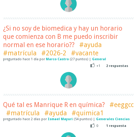
¿Si no soy de biomedica y hay un horario
que comienza con B me puedo inscribir
normal en ese horario??
#ayuda
#matrícula
#2026-2
#vacante
preguntado
hace
1 día
por
Marco Castro
(
27
puntos)
|
General
+1
2
respuestas
Qué tal es Manrique R en química?
#eeggcc
#matrícula
#ayuda
#quimica1
preguntado
hace
2 días
por
Ismael Mayuri
(
54
puntos)
|
Generales Ciencias
0
1
respuesta