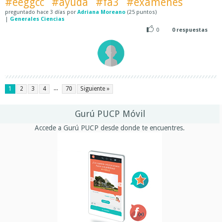
#eeggcc
#ayuda
#fa3
#examenes
preguntado
hace
3 días
por
Adriana Moreano
(
25
puntos)
|
Generales Ciencias
0
0
respuestas
...
1
2
3
4
70
Siguiente »
Gurú PUCP Móvil
Accede a Gurú PUCP desde donde te encuentres.