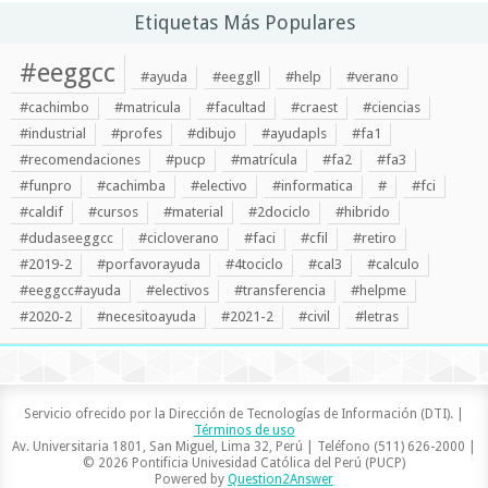
Etiquetas Más Populares
#eeggcc
#ayuda
#eeggll
#help
#verano
#cachimbo
#matricula
#facultad
#craest
#ciencias
#industrial
#profes
#dibujo
#ayudapls
#fa1
#recomendaciones
#pucp
#matrícula
#fa2
#fa3
#funpro
#cachimba
#electivo
#informatica
#
#fci
#caldif
#cursos
#material
#2dociclo
#hibrido
#dudaseeggcc
#cicloverano
#faci
#cfil
#retiro
#2019-2
#porfavorayuda
#4tociclo
#cal3
#calculo
#eeggcc#ayuda
#electivos
#transferencia
#helpme
#2020-2
#necesitoayuda
#2021-2
#civil
#letras
Servicio ofrecido por la Dirección de Tecnologías de Información (DTI). |
Términos de uso
Av. Universitaria 1801, San Miguel, Lima 32, Perú | Teléfono (511) 626-2000 |
© 2026 Pontificia Univesidad Católica del Perú (PUCP)
Powered by
Question2Answer