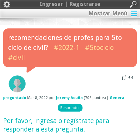
Ingresar | Registrarse
Mostrar Menú
recomendaciones de profes para 5to
ciclo de civil?
#2022-1
#5tociclo
#civil
+4
preguntado
Mar 8, 2022
por
Jeremy Acuña
(
706
puntos)
|
General
Por favor,
ingresa
o
regístrate
para
responder a esta pregunta.