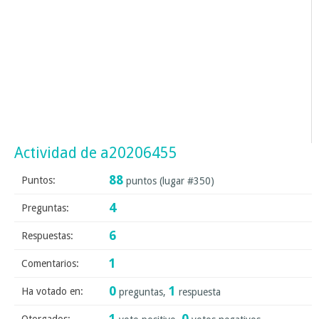
Actividad de a20206455
88
Puntos:
puntos (lugar #
350
)
4
Preguntas:
6
Respuestas:
1
Comentarios:
0
1
Ha votado en:
preguntas,
respuesta
1
0