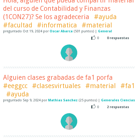
Hola, alguien que pueda compartir material
del curso de Contabilidad y Finanzas
(1CON27)? Se los agradeceria
#ayuda
#facultad
#informatica
#material
preguntado
Oct 19, 2024
por
Oscar Abarca
(
501
puntos)
|
General
0
0
respuestas
Alguien clases grabadas de fa1 porfa
#eeggcc
#clasesvirtuales
#material
#fa1
#ayuda
preguntado
Sep 9, 2024
por
Mathias Sanchez
(
25
puntos)
|
Generales Ciencias
0
2
respuestas