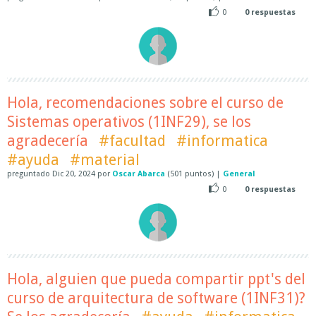
0
0
respuestas
Hola, recomendaciones sobre el curso de
Sistemas operativos (1INF29), se los
agradecería
#facultad
#informatica
#ayuda
#material
preguntado
Dic 20, 2024
por
Oscar Abarca
(
501
puntos)
|
General
0
0
respuestas
Hola, alguien que pueda compartir ppt's del
curso de arquitectura de software (1INF31)?