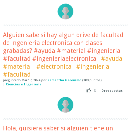
Alguien sabe si hay algun drive de facultad
de ingenieria electronica con clases
grabadas? #ayuda #material #ingenieria
#facultad #ingenieriaelectronica
#ayuda
#material
#electronica
#ingenieria
#facultad
preguntado
Mar 17, 2024
por
Samantha Geronimo
(
309
puntos)
|
Ciencias e Ingeniería
+3
0
respuestas
Hola, quisiera saber si alguien tiene un