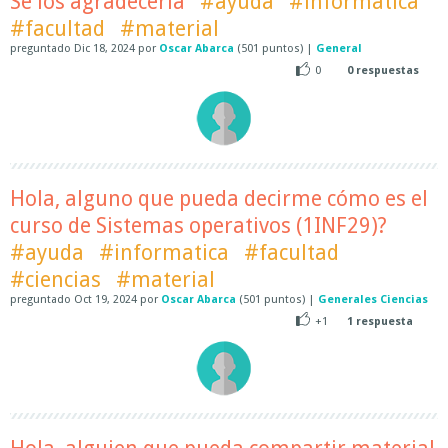
Se los agradecería
#ayuda
#informatica
#facultad
#material
preguntado
Dic 18, 2024
por
Oscar Abarca
(
501
puntos)
|
General
0
0
respuestas
Hola, alguno que pueda decirme cómo es el
curso de Sistemas operativos (1INF29)?
#ayuda
#informatica
#facultad
#ciencias
#material
preguntado
Oct 19, 2024
por
Oscar Abarca
(
501
puntos)
|
Generales Ciencias
+1
1
respuesta