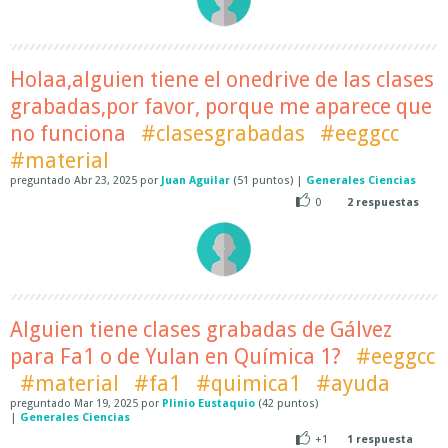
Holaa,alguien tiene el onedrive de las clases
grabadas,por favor, porque me aparece que
no funciona
#clasesgrabadas
#eeggcc
#material
preguntado
Abr 23, 2025
por
Juan Aguilar
(
51
puntos)
|
Generales Ciencias
0
2
respuestas
Alguien tiene clases grabadas de Gálvez
para Fa1 o de Yulan en Química 1?
#eeggcc
#material
#fa1
#quimica1
#ayuda
preguntado
Mar 19, 2025
por
Plinio Eustaquio
(
42
puntos)
|
Generales Ciencias
+1
1
respuesta