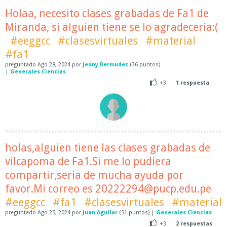
Holaa, necesito clases grabadas de Fa1 de
Miranda, si alguien tiene se lo agradeceria:(
#eeggcc
#clasesvirtuales
#material
#fa1
preguntado
Ago 28, 2024
por
Jenny Bermudez
(
36
puntos)
|
Generales Ciencias
+3
1
respuesta
holas,alguien tiene las clases grabadas de
vilcapoma de Fa1.Si me lo pudiera
compartir,seria de mucha ayuda por
favor.Mi correo es 20222294@pucp.edu.pe
#eeggcc
#fa1
#clasesvirtuales
#material
preguntado
Ago 25, 2024
por
Juan Aguilar
(
51
puntos)
|
Generales Ciencias
+3
2
respuestas