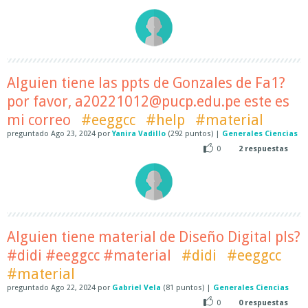
Alguien tiene las ppts de Gonzales de Fa1?
por favor, a20221012@pucp.edu.pe este es
mi correo
#eeggcc
#help
#material
preguntado
Ago 23, 2024
por
Yanira Vadillo
(
292
puntos)
|
Generales Ciencias
0
2
respuestas
Alguien tiene material de Diseño Digital pls?
#didi #eeggcc #material
#didi
#eeggcc
#material
preguntado
Ago 22, 2024
por
Gabriel Vela
(
81
puntos)
|
Generales Ciencias
0
0
respuestas