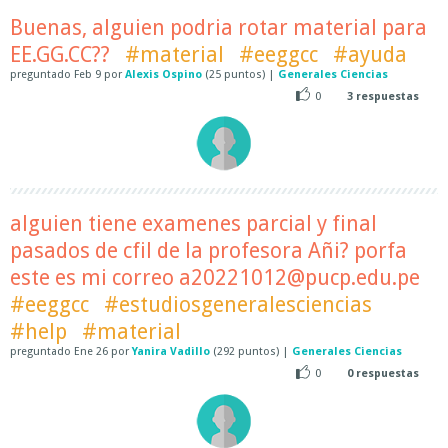
Buenas, alguien podria rotar material para
EE.GG.CC??
#material
#eeggcc
#ayuda
preguntado
Feb 9
por
Alexis Ospino
(
25
puntos)
|
Generales Ciencias
0
3
respuestas
alguien tiene examenes parcial y final
pasados de cfil de la profesora Añi? porfa
este es mi correo a20221012@pucp.edu.pe
#eeggcc
#estudiosgeneralesciencias
#help
#material
preguntado
Ene 26
por
Yanira Vadillo
(
292
puntos)
|
Generales Ciencias
0
0
respuestas