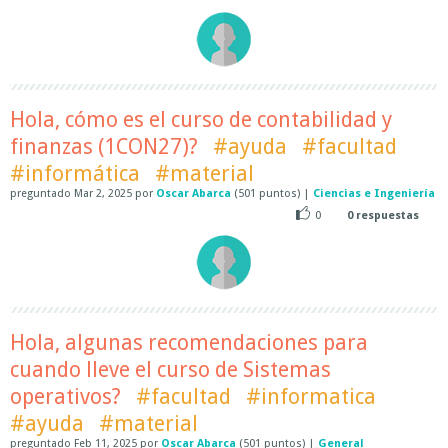
Hola, cómo es el curso de contabilidad y
finanzas (1CON27)?
#ayuda
#facultad
#informática
#material
preguntado
Mar 2, 2025
por
Oscar Abarca
(
501
puntos)
|
Ciencias e Ingeniería
0
0
respuestas
Hola, algunas recomendaciones para
cuando lleve el curso de Sistemas
operativos?
#facultad
#informatica
#ayuda
#material
preguntado
Feb 11, 2025
por
Oscar Abarca
(
501
puntos)
|
General