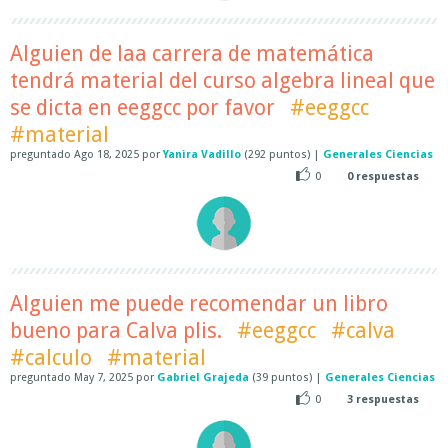
Alguien de laa carrera de matemática
tendrá material del curso algebra lineal que
se dicta en eeggcc por favor
#eeggcc
#material
preguntado
Ago 18, 2025
por
Yanira Vadillo
(
292
puntos)
|
Generales Ciencias
0
0
respuestas
Alguien me puede recomendar un libro
bueno para Calva plis.
#eeggcc
#calva
#calculo
#material
preguntado
May 7, 2025
por
Gabriel Grajeda
(
39
puntos)
|
Generales Ciencias
0
3
respuestas