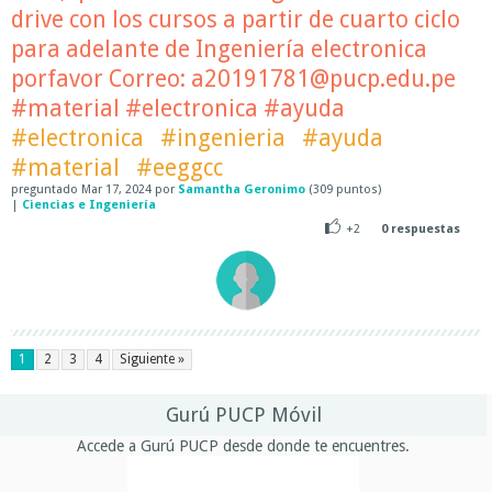
drive con los cursos a partir de cuarto ciclo
para adelante de Ingeniería electronica
porfavor Correo: a20191781@pucp.edu.pe
#material #electronica #ayuda
#electronica
#ingenieria
#ayuda
#material
#eeggcc
preguntado
Mar 17, 2024
por
Samantha Geronimo
(
309
puntos)
|
Ciencias e Ingeniería
+2
0
respuestas
1
2
3
4
Siguiente »
Gurú PUCP Móvil
Accede a Gurú PUCP desde donde te encuentres.