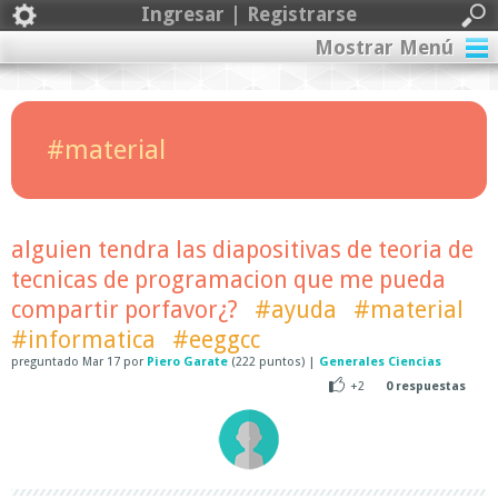
Ingresar | Registrarse
Mostrar Menú
#material
alguien tendra las diapositivas de teoria de
tecnicas de programacion que me pueda
compartir porfavor¿?
#ayuda
#material
#informatica
#eeggcc
preguntado
Mar 17
por
Piero Garate
(
222
puntos)
|
Generales Ciencias
+2
0
respuestas