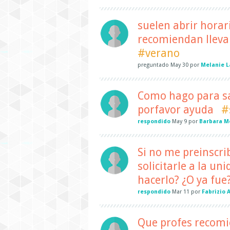
suelen abrir horar
recomiendan lleva
#verano
preguntado
May 30
por
Melanie L
Como hago para sa
porfavor ayuda
#
respondido
May 9
por
Barbara M
Si no me preinscri
solicitarle a la u
hacerlo? ¿O ya fue
respondido
Mar 11
por
Fabrizio 
Que profes recomi