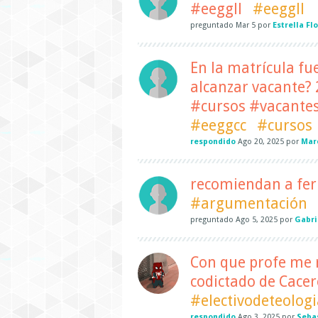
#eeggll
#eeggll
preguntado
Mar 5
por
Estrella Fl
En la matrícula fu
alcanzar vacante
#cursos #vacantes
#eeggcc
#cursos
respondido
Ago 20, 2025
por
Mar
recomiendan a fe
#argumentación
preguntado
Ago 5, 2025
por
Gabri
Con que profe me r
codictado de Cacer
#electivodeteologi
respondido
Ago 3, 2025
por
Seba