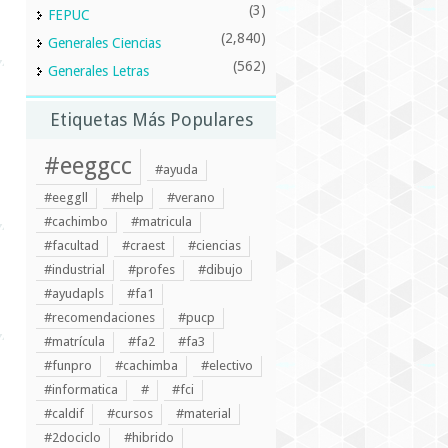
(3)
FEPUC
(2,840)
Generales Ciencias
(562)
Generales Letras
Etiquetas Más Populares
#eeggcc
#ayuda
#eeggll
#help
#verano
#cachimbo
#matricula
#facultad
#craest
#ciencias
#industrial
#profes
#dibujo
#ayudapls
#fa1
#recomendaciones
#pucp
#matrícula
#fa2
#fa3
#funpro
#cachimba
#electivo
#informatica
#
#fci
#caldif
#cursos
#material
#2dociclo
#hibrido