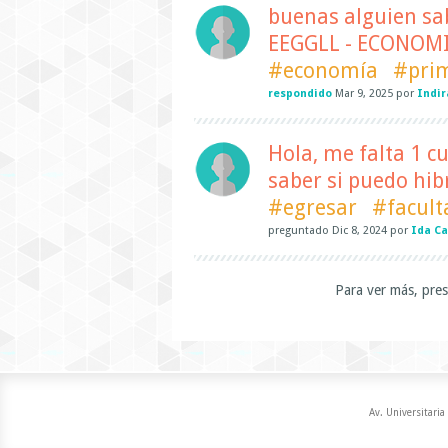
buenas alguien sab
EEGGLL - ECONOMIA
#economía
#prim
respondido
Mar 9, 2025
por
Indir
Hola, me falta 1 c
saber si puedo hib
#egresar
#facult
preguntado
Dic 8, 2024
por
Ida C
Para ver más, pres
Av. Universitaria