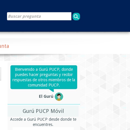
unta
Bienvenido a Gurú PUCP, donde
puedes hacer preguntas y recibir
respuestas de otros miembros de la
comunidad PUCP.
El Gurú
Gurú PUCP Móvil
Accede a Gurú PUCP desde donde te
encuentres.