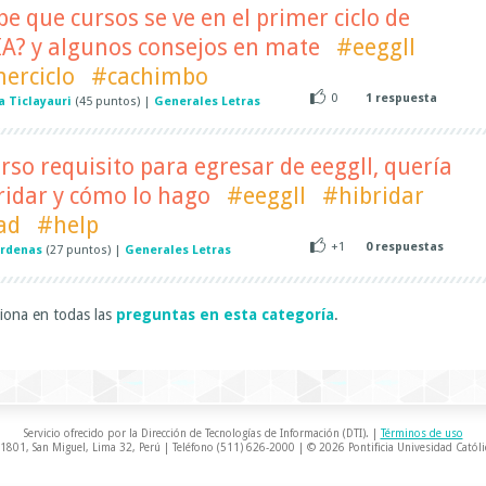
e que cursos se ve en el primer ciclo de
? y algunos consejos en mate
#eeggll
erciclo
#cachimbo
0
1
respuesta
a Ticlayauri
(
45
puntos)
|
Generales Letras
urso requisito para egresar de eeggll, quería
ridar y cómo lo hago
#eeggll
#hibridar
ad
#help
+1
0
respuestas
ardenas
(
27
puntos)
|
Generales Letras
iona en todas las
preguntas en esta categoría
.
Servicio ofrecido por la Dirección de Tecnologías de Información (DTI). |
Términos de uso
 1801, San Miguel, Lima 32, Perú | Teléfono (511) 626-2000 | © 2026 Pontificia Univesidad Católi