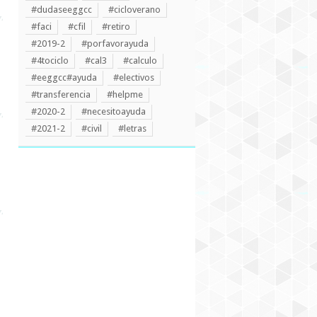
#dudaseeggcc
#cicloverano
#faci
#cfil
#retiro
#2019-2
#porfavorayuda
#4tociclo
#cal3
#calculo
#eeggcc#ayuda
#electivos
#transferencia
#helpme
#2020-2
#necesitoayuda
#2021-2
#civil
#letras