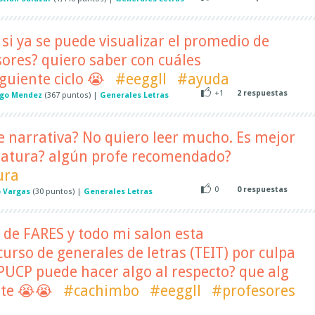
 si ya se puede visualizar el promedio de
sores? quiero saber con cuáles
guiente ciclo 😭
#eeggll
#ayuda
+1
2
respuestas
igo Mendez
(
367
puntos)
|
Generales Letras
e narrativa? No quiero leer mucho. Es mejor
teratura? algún profe recomendado?
ura
0
0
respuestas
 Vargas
(
30
puntos)
|
Generales Letras
de FARES y todo mi salon esta
rso de generales de letras (TEIT) por culpa
 PUCP puede hacer algo al respecto? que alg
nte 😭😭
#cachimbo
#eeggll
#profesores