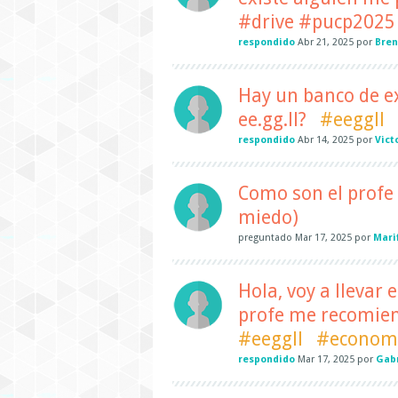
#drive #pucp2025
respondido
Abr 21, 2025
por
Bren
Hay un banco de e
ee.gg.ll?
#eeggll
respondido
Abr 14, 2025
por
Vic
Como son el profe 
miedo)
preguntado
Mar 17, 2025
por
Mari
Hola, voy a llevar
profe me recomiend
#eeggll
#econom
respondido
Mar 17, 2025
por
Gabr