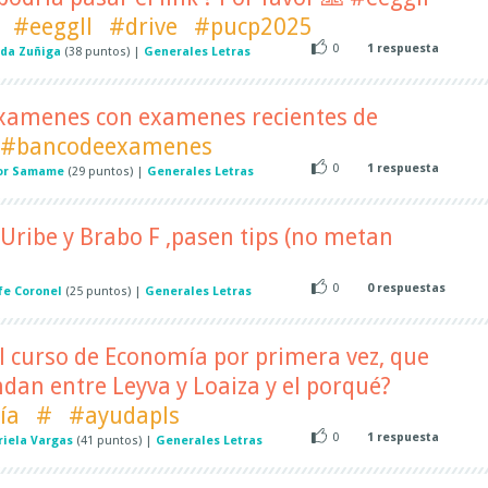
#eeggll
#drive
#pucp2025
0
1
respuesta
da Zuñiga
(
38
puntos)
|
Generales Letras
xamenes con examenes recientes de
#bancodeexamenes
0
1
respuesta
tor Samame
(
29
puntos)
|
Generales Letras
Uribe y Brabo F ,pasen tips (no metan
0
0
respuestas
fe Coronel
(
25
puntos)
|
Generales Letras
 el curso de Economía por primera vez, que
an entre Leyva y Loaiza y el porqué?
ía
#
#ayudapls
0
1
respuesta
iela Vargas
(
41
puntos)
|
Generales Letras