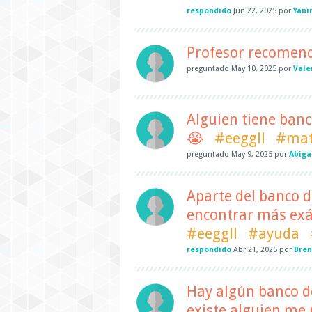
respondido
Jun 22, 2025
por
Yani
Profesor recomend
preguntado
May 10, 2025
por
Vale
Alguien tiene ban
😭
#eeggll
#mat
preguntado
May 9, 2025
por
Abiga
Aparte del banco 
encontrar más exá
#eeggll
#ayuda
respondido
Abr 21, 2025
por
Bren
Hay algún banco de
existe alguien me p