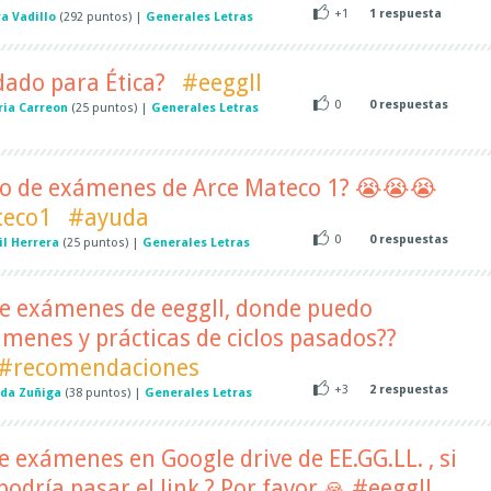
+1
1
respuesta
ra Vadillo
(
292
puntos)
|
Generales Letras
ado para Ética?
#eeggll
0
0
respuestas
ria Carreon
(
25
puntos)
|
Generales Letras
co de exámenes de Arce Mateco 1? 😭😭😭
eco1
#ayuda
0
0
respuestas
il Herrera
(
25
puntos)
|
Generales Letras
de exámenes de eeggll, donde puedo
menes y prácticas de ciclos pasados??
#recomendaciones
+3
2
respuestas
da Zuñiga
(
38
puntos)
|
Generales Letras
 exámenes en Google drive de EE.GG.LL. , si
odría pasar el link ? Por favor 🙏 #eeggll