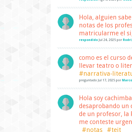
Hola, alguien sabe
notas de los profe
matricularme el si
respondido
Jul 24, 2025
por
Rodr
como es el curso d
llevar teatro o li
#narrativa-literat
preguntado
Jul 17, 2025
por
Marco
Hola soy cachimba 
desaprobando un cu
de un profesor, la
me conteste urge
#notas
#teit