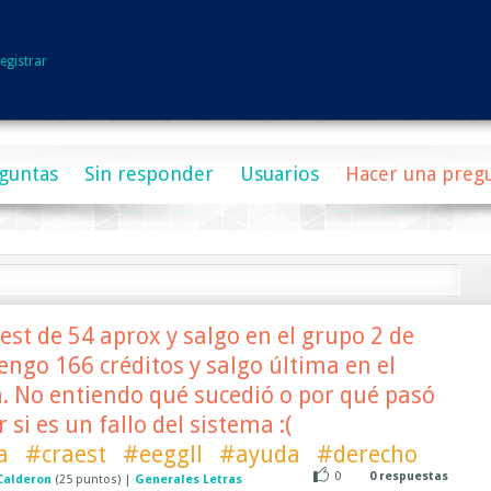
egistrar
guntas
Sin responder
Usuarios
Hacer una preg
est de 54 aprox y salgo en el grupo 2 de
engo 166 créditos y salgo última en el
. No entiendo qué sucedió o por qué pasó
 si es un fallo del sistema :(
a
#craest
#eeggll
#ayuda
#derecho
0
0
respuestas
Calderon
(
25
puntos)
|
Generales Letras