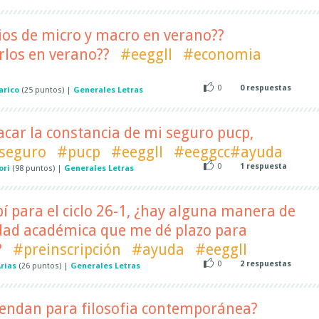
ios de micro y macro en verano??
rlos en verano??
#eeggll
#economia
0
0
respuestas
arico
(
25
puntos)
|
Generales Letras
car la constancia de mi seguro pucp,
seguro
#pucp
#eeggll
#eeggcc#ayuda
0
1
respuesta
ori
(
98
puntos)
|
Generales Letras
bí para el ciclo 26-1, ¿hay alguna manera de
nidad académica que me dé plazo para
?
#preinscripción
#ayuda
#eeggll
0
2
respuestas
Arias
(
26
puntos)
|
Generales Letras
endan para filosofia contemporánea?