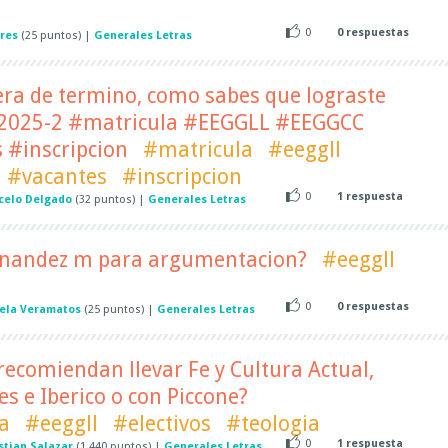
0
0
respuestas
ores
(
25
puntos)
|
Generales Letras
era de termino, como sabes que lograste
? 2025-2 #matricula #EEGGLL #EEGGCC
 #inscripcion
#matricula
#eeggll
#vacantes
#inscripcion
0
1
respuesta
celo Delgado
(
32
puntos)
|
Generales Letras
rnandez m para argumentacion?
#eeggll
0
0
respuestas
ela Veramatos
(
25
puntos)
|
Generales Letras
ecomiendan llevar Fe y Cultura Actual,
es e Iberico o con Piccone?
a
#eeggll
#electivos
#teologia
0
1
respuesta
stian Salazar
(
1,440
puntos)
|
Generales Letras