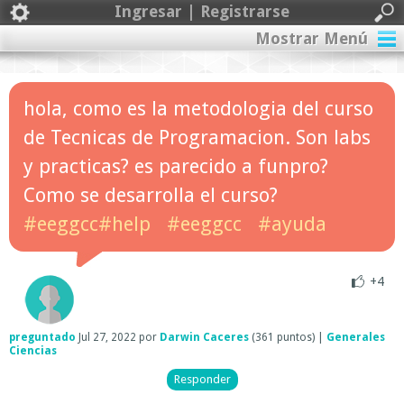
Ingresar | Registrarse
Mostrar Menú
hola, como es la metodologia del curso
de Tecnicas de Programacion. Son labs
y practicas? es parecido a funpro?
Como se desarrolla el curso?
#eeggcc#help
#eeggcc
#ayuda
+4
preguntado
Jul 27, 2022
por
Darwin Caceres
(
361
puntos)
|
Generales
Ciencias