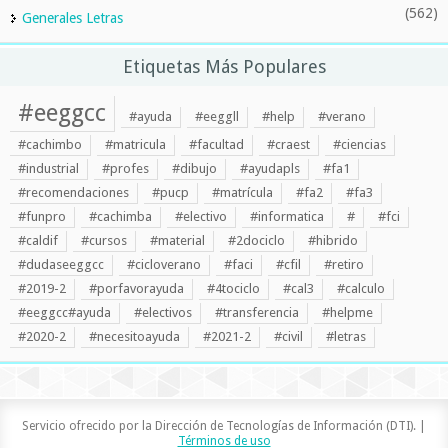
(562)
Generales Letras
Etiquetas Más Populares
#eeggcc
#ayuda
#eeggll
#help
#verano
#cachimbo
#matricula
#facultad
#craest
#ciencias
#industrial
#profes
#dibujo
#ayudapls
#fa1
#recomendaciones
#pucp
#matrícula
#fa2
#fa3
#funpro
#cachimba
#electivo
#informatica
#
#fci
#caldif
#cursos
#material
#2dociclo
#hibrido
#dudaseeggcc
#cicloverano
#faci
#cfil
#retiro
#2019-2
#porfavorayuda
#4tociclo
#cal3
#calculo
#eeggcc#ayuda
#electivos
#transferencia
#helpme
#2020-2
#necesitoayuda
#2021-2
#civil
#letras
Servicio ofrecido por la Dirección de Tecnologías de Información (DTI). |
Términos de uso