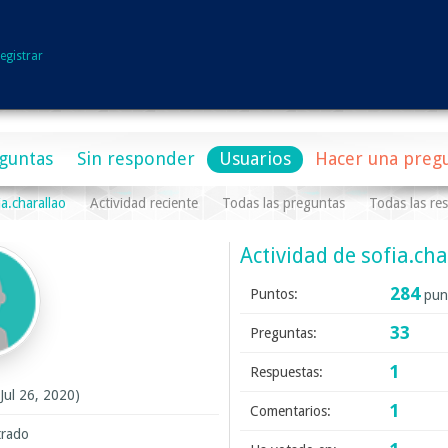
egistrar
guntas
Sin responder
Usuarios
Hacer una preg
ia.charallao
Actividad reciente
Todas las preguntas
Todas las re
Actividad de sofia.ch
284
Puntos:
punt
33
Preguntas:
1
Respuestas:
 Jul 26, 2020)
1
Comentarios:
trado