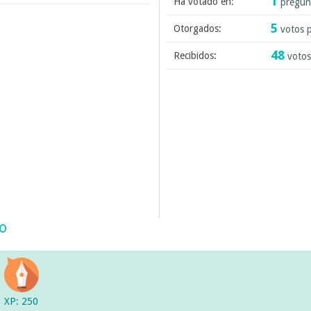
1
Ha votado en:
pregun
5
Otorgados:
votos p
48
Recibidos:
votos
ao
XP: 250