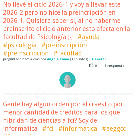
No llevé el ciclo 2026-1 y voy a llevar este
2026-2 pero no hice la preincripción en
2026-1. Quisiera saber si, al no haberme
preinscrito el ciclo anterior esto afecta en la
facultad de Psicología ;-;
#ayuda
#psicología
#preinscripción
#preinscripcion
#facultad
preguntado
hace
4 días
por
Angela Romo
(
33
puntos)
|
General
0
1
respuesta
Gente hay algun orden por el craest o por
menor cantidad de creditos para los que
hibridan de ciencias a fci? Soy de
informatica
#fci
#informatica
#eeggcc