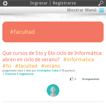
Ingresar | Registrarse
Mostrar Menú
#facultad
Que cursos de 5to y 6to ciclo de Informática
abren en ciclo de verano?
#informatica
#fci
#facultad
#verano
preguntado
hace
2 días
por
Cristopher Coba
(
176
puntos)
|
Ciencias e Ingeniería
0
0
respuestas