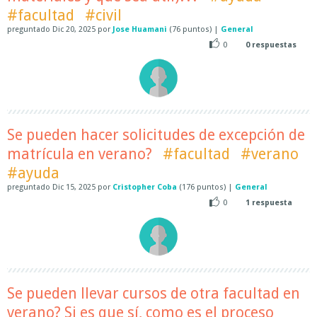
#facultad
#civil
preguntado
Dic 20, 2025
por
Jose Huamani
(
76
puntos)
|
General
0
0
respuestas
Se pueden hacer solicitudes de excepción de
matrícula en verano?
#facultad
#verano
#ayuda
preguntado
Dic 15, 2025
por
Cristopher Coba
(
176
puntos)
|
General
0
1
respuesta
Se pueden llevar cursos de otra facultad en
verano? Si es que sí, como es el proceso