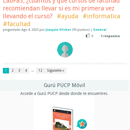
LabFa3, ¿cuántos y que cursos de facultad
recomiendan llevar si es mi primera vez
llevando el curso?
#ayuda
#informatica
#facultad
preguntado
Ago 4, 2025
por
Joaquin Vilchez
(
95
puntos)
|
General
0
1
respuesta
...
1
2
3
4
12
Siguiente »
Gurú PUCP Móvil
Accede a Gurú PUCP desde donde te encuentres.