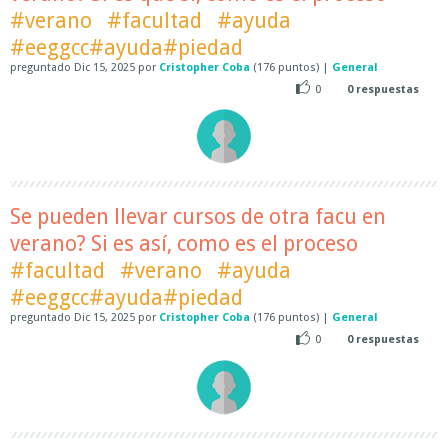
#verano
#facultad
#ayuda
#eeggcc#ayuda#piedad
preguntado
Dic 15, 2025
por
Cristopher Coba
(
176
puntos)
|
General
0
0
respuestas
Se pueden llevar cursos de otra facu en
verano? Si es así, como es el proceso
#facultad
#verano
#ayuda
#eeggcc#ayuda#piedad
preguntado
Dic 15, 2025
por
Cristopher Coba
(
176
puntos)
|
General
0
0
respuestas