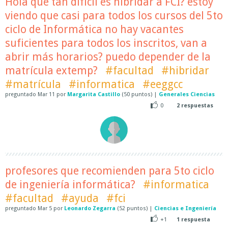
Hola que tan difícil es hibridar a FCI? estoy
viendo que casi para todos los cursos del 5to
ciclo de Informática no hay vacantes
suficientes para todos los inscritos, van a
abrir más horarios? puedo depender de la
matrícula extemp?
#facultad
#hibridar
#matrícula
#informatica
#eeggcc
preguntado
Mar 11
por
Margarita Castillo
(
50
puntos)
|
Generales Ciencias
0
2
respuestas
profesores que recomienden para 5to ciclo
de ingeniería informática?
#informatica
#facultad
#ayuda
#fci
preguntado
Mar 5
por
Leonardo Zegarra
(
52
puntos)
|
Ciencias e Ingeniería
+1
1
respuesta