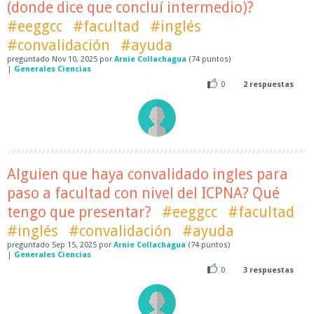
(donde dice que concluí intermedio)?
#eeggcc
#facultad
#inglés
#convalidación
#ayuda
preguntado
Nov 10, 2025
por
Arnie Collachagua
(
74
puntos)
|
Generales Ciencias
0
2
respuestas
Alguien que haya convalidado ingles para
paso a facultad con nivel del ICPNA? Qué
tengo que presentar?
#eeggcc
#facultad
#inglés
#convalidación
#ayuda
preguntado
Sep 15, 2025
por
Arnie Collachagua
(
74
puntos)
|
Generales Ciencias
0
3
respuestas