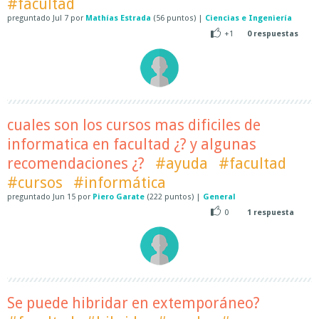
#facultad
preguntado
Jul 7
por
Mathías Estrada
(
56
puntos)
|
Ciencias e Ingeniería
+1
0
respuestas
cuales son los cursos mas dificiles de
informatica en facultad ¿? y algunas
recomendaciones ¿?
#ayuda
#facultad
#cursos
#informática
preguntado
Jun 15
por
Piero Garate
(
222
puntos)
|
General
0
1
respuesta
Se puede hibridar en extemporáneo?