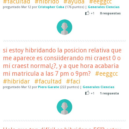
#facultad
#hibrido
#ayuda
#eeggcc
preguntado
Mar 12
por
Cristopher Coba
(
176
puntos)
|
Generales Ciencias
+1
0
respuestas
si estoy hibridando la posicion relativa que
me aparece es consiiderando mi craest 0 o
mi craest normal¿?, y a que hora acabaria
mi matricula a las 7 pm o 9pm?
#eeggcc
#hibridar
#facultad
#faci
preguntado
Mar 12
por
Piero Garate
(
222
puntos)
|
Generales Ciencias
+1
1
respuesta