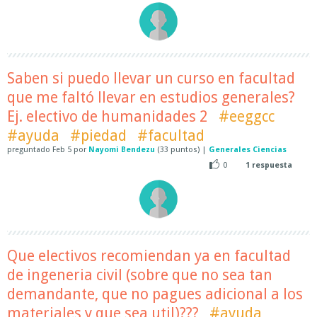
Saben si puedo llevar un curso en facultad
que me faltó llevar en estudios generales?
Ej. electivo de humanidades 2
#eeggcc
#ayuda
#piedad
#facultad
preguntado
Feb 5
por
Nayomi Bendezu
(
33
puntos)
|
Generales Ciencias
0
1
respuesta
Que electivos recomiendan ya en facultad
de ingeneria civil (sobre que no sea tan
demandante, que no pagues adicional a los
materiales y que sea util)???
#ayuda