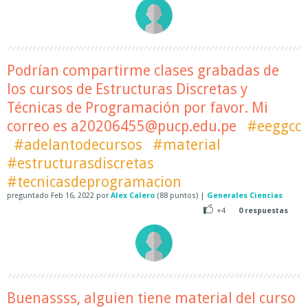
Podrían compartirme clases grabadas de
los cursos de Estructuras Discretas y
Técnicas de Programación por favor. Mi
correo es a20206455@pucp.edu.pe
#eeggcc
#adelantodecursos
#material
#estructurasdiscretas
#tecnicasdeprogramacion
preguntado
Feb 16, 2022
por
Alex Calero
(
88
puntos)
|
Generales Ciencias
+4
0
respuestas
Buenassss, alguien tiene material del curso