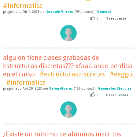
#informatica
preguntado
Dic 4, 2023
por
Joaquin Vilchez
(
95
puntos)
|
General
0
1
respuesta
alguien tiene clases grabadas de
estructuras discretas??? xfaaa ando perdida
en el curso
#estructurasdiscretas
#eeggcc
#informatica
preguntado
Abr 20, 2023
por
Belen Alvarez
(
165
puntos)
|
Generales Ciencias
0
0
respuestas
¿Existe un mínimo de alumnos inscritos