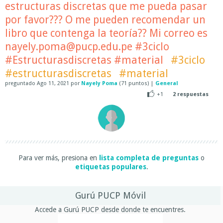
estructuras discretas que me pueda pasar
por favor??? O me pueden recomendar un
libro que contenga la teoría?? Mi correo es
nayely.poma@pucp.edu.pe #3ciclo
#Estructurasdiscretas #material
#3ciclo
#estructurasdiscretas
#material
preguntado
Ago 11, 2021
por
Nayely Poma
(
71
puntos)
|
General
+1
2
respuestas
Para ver más, presiona en
lista completa de preguntas
o
etiquetas populares
.
Gurú PUCP Móvil
Accede a Gurú PUCP desde donde te encuentres.