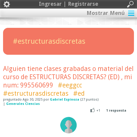
Ingresar | Registrarse
Mostrar Menú
#estructurasdiscretas
Alguien tiene clases grabadas o material del
curso de ESTRUCTURAS DISCRETAS? (ED) , mi
num: 995560699
#eeggcc
#estructurasdiscretas
#ed
preguntado
Ago 30, 2025
por
Gabriel Espinoza
(
27
puntos)
|
Generales Ciencias
+1
1
respuesta