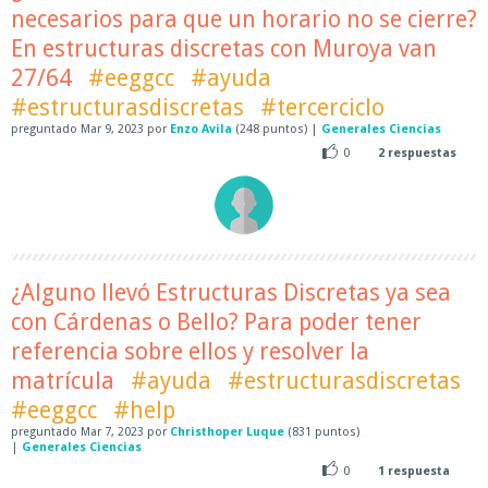
necesarios para que un horario no se cierre?
En estructuras discretas con Muroya van
27/64
#eeggcc
#ayuda
#estructurasdiscretas
#tercerciclo
preguntado
Mar 9, 2023
por
Enzo Avila
(
248
puntos)
|
Generales Ciencias
0
2
respuestas
¿Alguno llevó Estructuras Discretas ya sea
con Cárdenas o Bello? Para poder tener
referencia sobre ellos y resolver la
matrícula
#ayuda
#estructurasdiscretas
#eeggcc
#help
preguntado
Mar 7, 2023
por
Christhoper Luque
(
831
puntos)
|
Generales Ciencias
0
1
respuesta