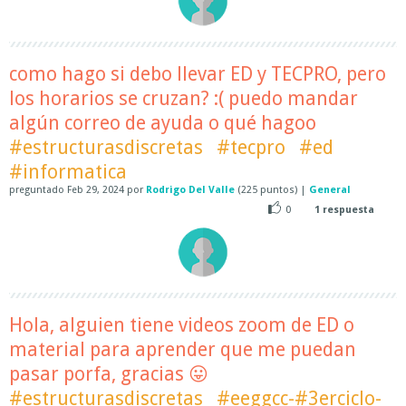
como hago si debo llevar ED y TECPRO, pero
los horarios se cruzan? :( puedo mandar
algún correo de ayuda o qué hagoo
#estructurasdiscretas
#tecpro
#ed
#informatica
preguntado
Feb 29, 2024
por
Rodrigo Del Valle
(
225
puntos)
|
General
0
1
respuesta
Hola, alguien tiene videos zoom de ED o
material para aprender que me puedan
pasar porfa, gracias 😛
#estructurasdiscretas
#eeggcc-#3erciclo-