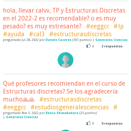
hola, llevar calvv, TP y Estructuras Discretas
en el 2022-2 es recomendable? o es muy
pesado? es muy estresante?
#eeggcc
#tp
#ayuda
#cal3
#estructurasdiscretas
preguntado
Jul 28, 2022
por
Darwin Caceres
(
361
puntos)
|
Generales Ciencias
0
2
respuestas
Qué profesores recomiendan en el curso de
Estructuras discretas? Se los agradecería
mucho🙏🙏
#estructurasdiscretas
#eeggcc
#estudiosgeneralesciencias
#
preguntado
Mar 3, 2022
por
Renzo Shimabukuro
(
25
puntos)
|
Generales Ciencias
0
0
respuestas