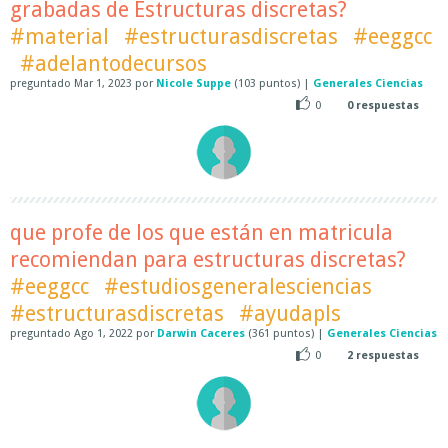
grabadas de Estructuras discretas?
#material
#estructurasdiscretas
#eeggcc
#adelantodecursos
preguntado
Mar 1, 2023
por
Nicole Suppe
(
103
puntos)
|
Generales Ciencias
0
0
respuestas
que profe de los que están en matricula
recomiendan para estructuras discretas?
#eeggcc
#estudiosgeneralesciencias
#estructurasdiscretas
#ayudapls
preguntado
Ago 1, 2022
por
Darwin Caceres
(
361
puntos)
|
Generales Ciencias
0
2
respuestas