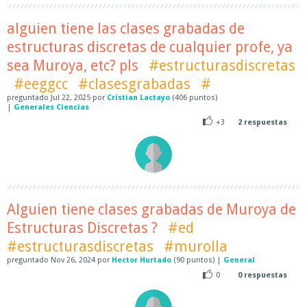
alguien tiene las clases grabadas de
estructuras discretas de cualquier profe, ya
sea Muroya, etc? pls
#estructurasdiscretas
#eeggcc
#clasesgrabadas
#
preguntado
Jul 22, 2025
por
Cristian Lactayo
(
406
puntos)
|
Generales Ciencias
+3
2
respuestas
Alguien tiene clases grabadas de Muroya de
Estructuras Discretas ?
#ed
#estructurasdiscretas
#murolla
preguntado
Nov 26, 2024
por
Hector Hurtado
(
90
puntos)
|
General
0
0
respuestas