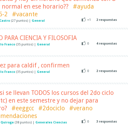
 normal en ese horario??
#ayuda
6-2
#vacante
+1
2
respuestas
Castro
(
27
puntos)
|
General
 PARA CIENCIA Y FILOSOFIA
0
4
respuestas
lo Franco
(
35
puntos)
|
General
ez para caldif , confirmen
0
2
respuestas
lo Franco
(
35
puntos)
|
General
si se llevan TODOS los cursos del 2do ciclo
, etc) en este semestre y no dejar para
ro?
#eeggcc
#2dociclo
#verano
omendaciones
0
3
respuestas
 Quiroga
(
38
puntos)
|
Generales Ciencias