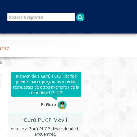
unta
s
Bienvenido a Gurú PUCP, donde
puedes hacer preguntas y recibir
respuestas de otros miembros de la
comunidad PUCP.
El Gurú
Gurú PUCP Móvil
Accede a Gurú PUCP desde donde te
encuentres.