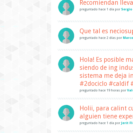
Recomiendan llevar
preguntado
hace
1 día
por
Sergio
Que tal es neciosu
preguntado
hace
2 días
por
Marco
Hola! Es posible m
siendo de ing indus
sistema me deja i
#2dociclo #caldif
preguntado
hace
19 horas
por
Val
Holii, para calint
alguien tiene expe
preguntado
hace
1 día
por
Jerit F