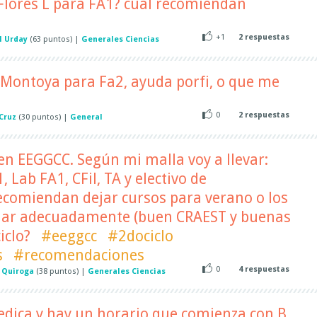
y Flores L para FA1? cual recomiendan
+1
2
respuestas
l Urday
(
63
puntos)
|
Generales Ciencias
s Montoya para Fa2, ayuda porfi, o que me
0
2
respuestas
 Cruz
(
30
puntos)
|
General
 en EEGGCC. Según mi malla voy a llevar:
, Lab FA1, CFil, TA y electivo de
comiendan dejar cursos para verano o los
jar adecuadamente (buen CRAEST y buenas
iclo?
#eeggcc
#2dociclo
s
#recomendaciones
0
4
respuestas
 Quiroga
(
38
puntos)
|
Generales Ciencias
edica y hay un horario que comienza con B