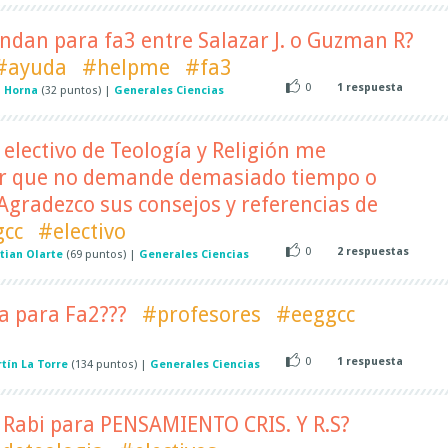
ndan para fa3 entre Salazar J. o Guzman R?
#ayuda
#helpme
#fa3
0
1
respuesta
a Horna
(
32
puntos)
|
Generales Ciencias
 electivo de Teología y Religión me
ar que no demande demasiado tiempo o
gradezco sus consejos y referencias de
gcc
#electivo
0
2
respuestas
tian Olarte
(
69
puntos)
|
Generales Ciencias
a para Fa2???
#profesores
#eeggcc
0
1
respuesta
tín La Torre
(
134
puntos)
|
Generales Ciencias
o Rabi para PENSAMIENTO CRIS. Y R.S?