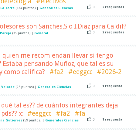
odeteologia
#electivos
0
2
respuestas
 La Torre
(
134
puntos)
|
Generales Ciencias
fesores son Sanches,S o I.Diaz para Caldif?
0
2
respuestas
 Pareja
(
35
puntos)
|
General
n quien me recomiendan llevar si tengo
? Estaba pensando Muñoz, que tal es su
 como califica?
#fa2
#eeggcc
#2026-2
0
1
respuesta
n Velarde
(
25
puntos)
|
Generales Ciencias
 qué tal es?? de cuántos integrantes deja
pds?? :c
#eeggcc
#fa2
#fa
0
1
respuesta
ana Gutierrez
(
59
puntos)
|
Generales Ciencias