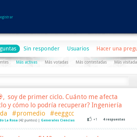
egistrar
guntas
Sin responder
Usuarios
Hacer una preg
entes
Más activas
Más votadas
Más contestadas
Más visitada
💀, soy de primer ciclo. Cuánto me afecta
clo y cómo lo podría recuperar? Ingeniería
da
#promedio
#eeggcc
+1
4
respuestas
do La Rosa
(
42
puntos)
|
Generales Ciencias