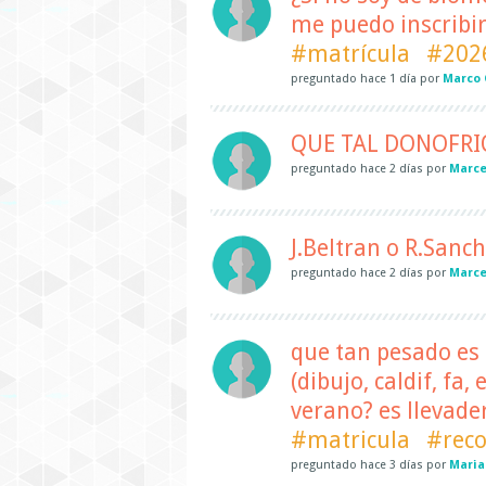
me puedo inscribir
#matrícula
#202
preguntado
hace
1 día
por
Marco 
QUE TAL DONOFRIO
preguntado
hace
2 días
por
Marce
J.Beltran o R.Sanch
preguntado
hace
2 días
por
Marce
que tan pesado es 
(dibujo, caldif, fa
verano? es llevade
#matricula
#rec
preguntado
hace
3 días
por
Maria