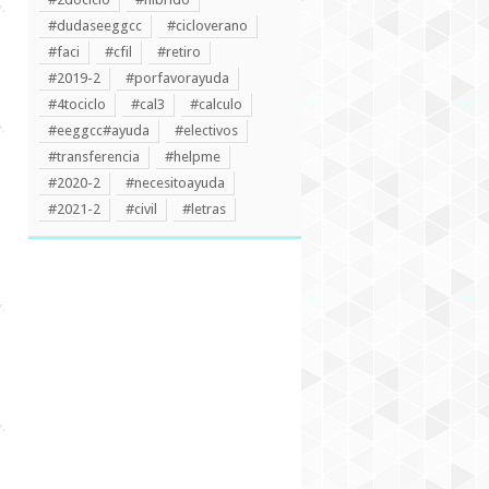
#dudaseeggcc
#cicloverano
#faci
#cfil
#retiro
#2019-2
#porfavorayuda
#4tociclo
#cal3
#calculo
#eeggcc#ayuda
#electivos
#transferencia
#helpme
#2020-2
#necesitoayuda
#2021-2
#civil
#letras