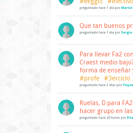
#eeggcc
#electiv
preguntado
hace
1 día
por
Martín
Que tan buenos pro
preguntado
hace
1 día
por
Sergio
Para llevar Fa2 co
Craest medio bajo
forma de enseñar y
#profe
#3erciclo
preguntado
hace
2 días
por
Yinjo
Ruelas, D para FA2
hacer grupo en las 
preguntado
hace
20 horas
por
Eli