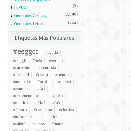
(3)
FEPUC
(2,840)
Generales Ciencias
(562)
Generales Letras
Etiquetas Más Populares
#eeggcc
#ayuda
#eeggll
#help
#verano
#cachimbo
#matricula
#facultad
#craest
#ciencias
#industrial
#profes
#dibujo
#ayudapls
#fa1
#recomendaciones
#pucp
#matrícula
#fa2
#fa3
#funpro
#cachimba
#electivo
#informatica
#
#fci
#caldif
#cursos
#material
#2dociclo
#hibrido