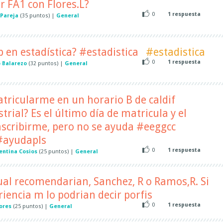
 FA1 con Flores.L?
0
1
respuesta
 Pareja
(
35
puntos)
|
General
p en estadística? #estadistica
#estadistica
0
1
respuesta
 Balarezo
(
32
puntos)
|
General
atricularme en un horario B de caldif
trial? Es el último día de matricula y el
nscribirme, pero no se ayuda #eeggcc
 #ayudapls
0
1
respuesta
entina Cosios
(
25
puntos)
|
General
 cual recomendarian, Sanchez, R o Ramos,R. Si
riencia m lo podrian decir porfis
0
1
respuesta
lores
(
25
puntos)
|
General