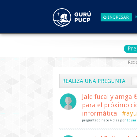
R
Pre
Reci
REALIZA UNA PREGUNTA:
Jale fucal y amga 
para el próximo ci
informática
#ayu
preguntado
hace
4 días
por
Eduar