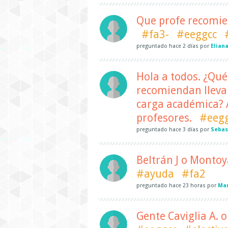
Que profe recomie
#fa3-
#eeggcc
preguntado
hace
2 días
por
Elian
Hola a todos. ¿Qué
recomiendan llev
carga académica? A
profesores.
#eeg
preguntado
hace
3 días
por
Sebas
Beltrán J o Montoy
#ayuda
#fa2
preguntado
hace
23 horas
por
Mar
Gente Caviglia A. 