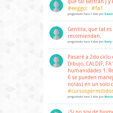
que tal Beltran J 
#eeggcc
#fa1
preguntado
hace
2 días
por
Danie
Gentita, que tal e
recomiendan.
preguntado
hace
4 días
por
Kerly
Pasaré a 2do ciclo
Dibujo, CALDIF, FA1
humanidades 1. Re
6 se pueden mane
notas) en un solo c
#cursospermitido
preguntado
hace
3 días
por
Maria
¿Si no soy de biom