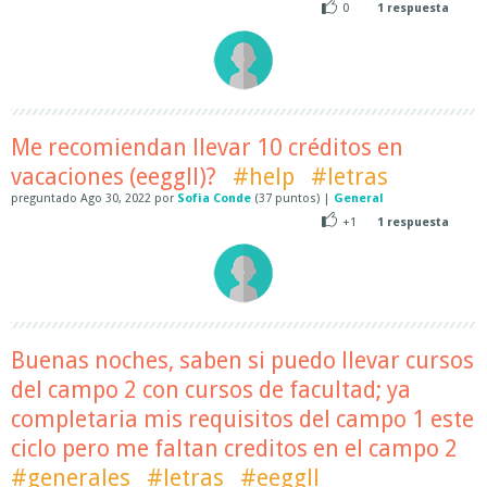
0
1
respuesta
Me recomiendan llevar 10 créditos en
vacaciones (eeggll)?
#help
#letras
preguntado
Ago 30, 2022
por
Sofia Conde
(
37
puntos)
|
General
+1
1
respuesta
Buenas noches, saben si puedo llevar cursos
del campo 2 con cursos de facultad; ya
completaria mis requisitos del campo 1 este
ciclo pero me faltan creditos en el campo 2
#generales
#letras
#eeggll