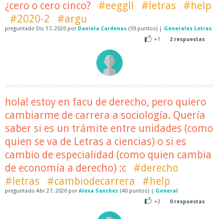
¿cero o cero cinco?
#eeggll
#letras
#help
#2020-2
#argu
preguntado
Dic 17, 2020
por
Daniela Cardenas
(
59
puntos)
|
Generales Letras
+1
2
respuestas
hola! estoy en facu de derecho, pero quiero
cambiarme de carrera a sociología. Quería
saber si es un trámite entre unidades (como
quien se va de Letras a ciencias) o si es
cambio de especialidad (como quien cambia
de economía a derecho) :c
#derecho
#letras
#cambiodecarrera
#help
preguntado
Abr 27, 2020
por
Alexa Sanchez
(
40
puntos)
|
General
+3
0
respuestas