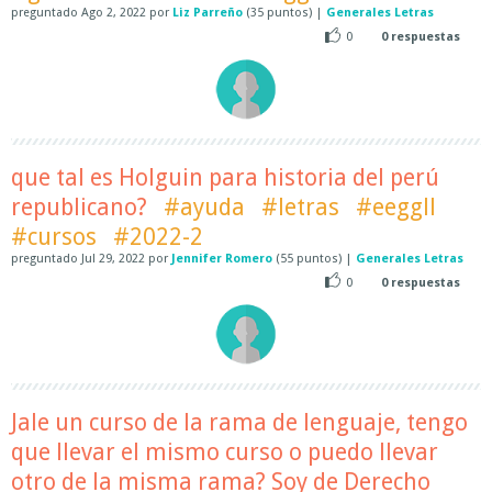
preguntado
Ago 2, 2022
por
Liz Parreño
(
35
puntos)
|
Generales Letras
0
0
respuestas
que tal es Holguin para historia del perú
republicano?
#ayuda
#letras
#eeggll
#cursos
#2022-2
preguntado
Jul 29, 2022
por
Jennifer Romero
(
55
puntos)
|
Generales Letras
0
0
respuestas
Jale un curso de la rama de lenguaje, tengo
que llevar el mismo curso o puedo llevar
otro de la misma rama? Soy de Derecho