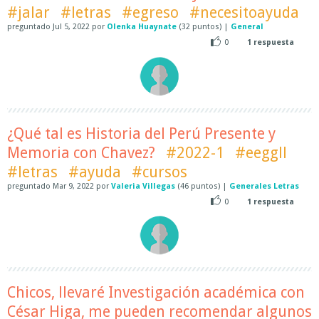
#jalar
#letras
#egreso
#necesitoayuda
preguntado
Jul 5, 2022
por
Olenka Huaynate
(
32
puntos)
|
General
0
1
respuesta
¿Qué tal es Historia del Perú Presente y
Memoria con Chavez?
#2022-1
#eeggll
#letras
#ayuda
#cursos
preguntado
Mar 9, 2022
por
Valeria Villegas
(
46
puntos)
|
Generales Letras
0
1
respuesta
Chicos, llevaré Investigación académica con
César Higa, me pueden recomendar algunos