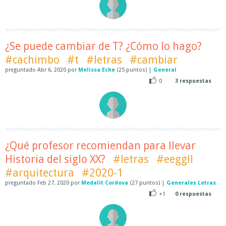
¿Se puede cambiar de T? ¿Cómo lo hago?
#cachimbo
#t
#letras
#cambiar
preguntado
Abr 6, 2020
por
Melissa Eche
(
25
puntos)
|
General
0
3
respuestas
¿Qué profesor recomiendan para llevar
Historia del siglo XX?
#letras
#eeggll
#arquitectura
#2020-1
preguntado
Feb 27, 2020
por
Medalit Cordova
(
27
puntos)
|
Generales Letras
+1
0
respuestas