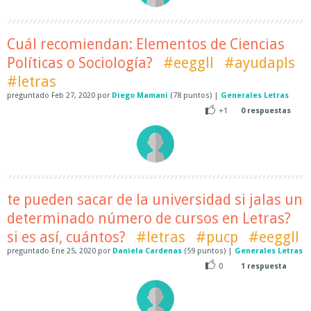
Cuál recomiendan: Elementos de Ciencias
Políticas o Sociología?
#eeggll
#ayudapls
#letras
preguntado
Feb 27, 2020
por
Diego Mamani
(
78
puntos)
|
Generales Letras
+1
0
respuestas
te pueden sacar de la universidad si jalas un
determinado número de cursos en Letras?
si es así, cuántos?
#letras
#pucp
#eeggll
preguntado
Ene 25, 2020
por
Daniela Cardenas
(
59
puntos)
|
Generales Letras
0
1
respuesta