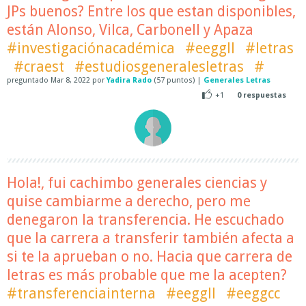
JPs buenos? Entre los que estan disponibles,
están Alonso, Vilca, Carbonell y Apaza
#investigaciónacadémica
#eeggll
#letras
#craest
#estudiosgeneralesletras
#
preguntado
Mar 8, 2022
por
Yadira Rado
(
57
puntos)
|
Generales Letras
+1
0
respuestas
Hola!, fui cachimbo generales ciencias y
quise cambiarme a derecho, pero me
denegaron la transferencia. He escuchado
que la carrera a transferir también afecta a
si te la aprueban o no. Hacia que carrera de
letras es más probable que me la acepten?
#transferenciainterna
#eeggll
#eeggcc