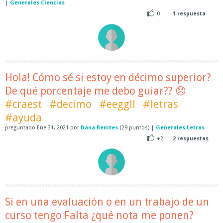
|
Generales Ciencias
0
1
respuesta
Hola! Cómo sé si estoy en décimo superior?
De qué porcentaje me debo guiar?? 😞
#craest
#decimo
#eeggll
#letras
#ayuda
preguntado
Ene 31, 2021
por
Dana Benites
(
29
puntos)
|
Generales Letras
+2
2
respuestas
Si en una evaluación o en un trabajo de un
curso tengo Falta ¿qué nota me ponen?