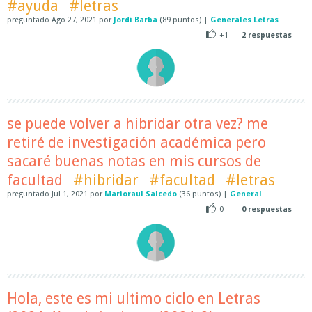
#ayuda
#letras
preguntado
Ago 27, 2021
por
Jordi Barba
(
89
puntos)
|
Generales Letras
+1
2
respuestas
se puede volver a hibridar otra vez? me
retiré de investigación académica pero
sacaré buenas notas en mis cursos de
facultad
#hibridar
#facultad
#letras
preguntado
Jul 1, 2021
por
Marioraul Salcedo
(
36
puntos)
|
General
0
0
respuestas
Hola, este es mi ultimo ciclo en Letras