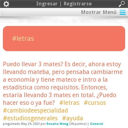
Ingresar | Registrarse
Mostrar Menú
#letras
Puedo llevar 3 mates? Es decir, ahora estoy
llevando mateba, pero pensaba cambiarme
a economía y tiene mateco e intro a la
estadística como requisitos. Entonces,
estaría llevando 3 mates en total. ¿Puedo
hacer eso o ya fue?
#letras
#cursos
#cambiodeespecialidad
#estudiosgenerales
#ayuda
preguntado
May 29, 2023
por
Rosalia Wong
(
38
puntos)
|
General