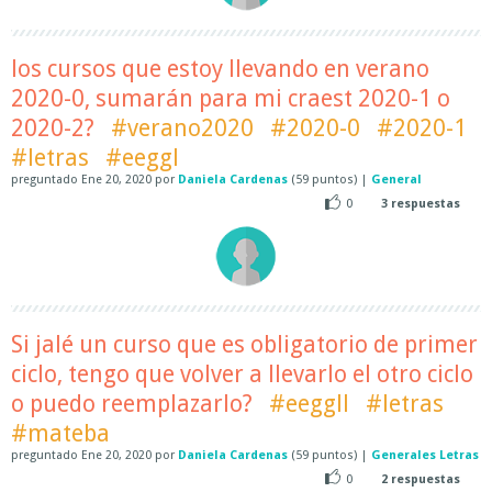
los cursos que estoy llevando en verano
2020-0, sumarán para mi craest 2020-1 o
2020-2?
#verano2020
#2020-0
#2020-1
#letras
#eeggl
preguntado
Ene 20, 2020
por
Daniela Cardenas
(
59
puntos)
|
General
0
3
respuestas
Si jalé un curso que es obligatorio de primer
ciclo, tengo que volver a llevarlo el otro ciclo
o puedo reemplazarlo?
#eeggll
#letras
#mateba
preguntado
Ene 20, 2020
por
Daniela Cardenas
(
59
puntos)
|
Generales Letras
0
2
respuestas