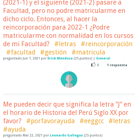
(2021-1) y el siguiente (2021-2) pasare a
Facultad, pero no podre matricularme en
dicho ciclo. Entonces, al hacer la
reincorporación para 2022-1 ¿Podre
matricularme con normalidad en los cursos
de mi Facultad?
#letras
#reincorporación
#facultad
#gestión
#matricula
preguntado
Jun 7, 2021
por
Erick Mendoza
(
25
puntos)
|
General
0
1
respuesta
Me pueden decir que significa la letra "J" en
el horario de Historia del Perú Siglo XX por
favor?
#porfavorayuda
#eeggcc
#letras
#ayuda
preguntado
Mar 22, 2021
por
Leonardo Gallegos
(
25
puntos)