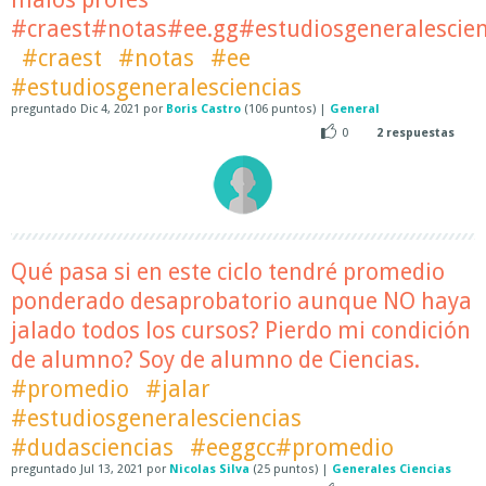
#craest#notas#ee.gg#estudiosgeneralescien
#craest
#notas
#ee
#estudiosgeneralesciencias
preguntado
Dic 4, 2021
por
Boris Castro
(
106
puntos)
|
General
0
2
respuestas
Qué pasa si en este ciclo tendré promedio
ponderado desaprobatorio aunque NO haya
jalado todos los cursos? Pierdo mi condición
de alumno? Soy de alumno de Ciencias.
#promedio
#jalar
#estudiosgeneralesciencias
#dudasciencias
#eeggcc#promedio
preguntado
Jul 13, 2021
por
Nicolas Silva
(
25
puntos)
|
Generales Ciencias