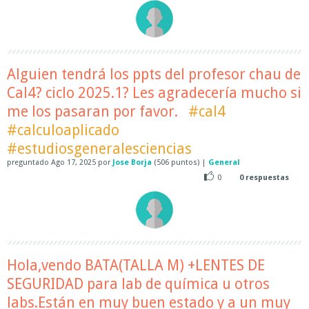
Alguien tendrá los ppts del profesor chau de
Cal4? ciclo 2025.1? Les agradecería mucho si
me los pasaran por favor.
#cal4
#calculoaplicado
#estudiosgeneralesciencias
preguntado
Ago 17, 2025
por
Jose Borja
(
506
puntos)
|
General
0
0
respuestas
Hola,vendo BATA(TALLA M) +LENTES DE
SEGURIDAD para lab de química u otros
labs.Están en muy buen estado y a un muy