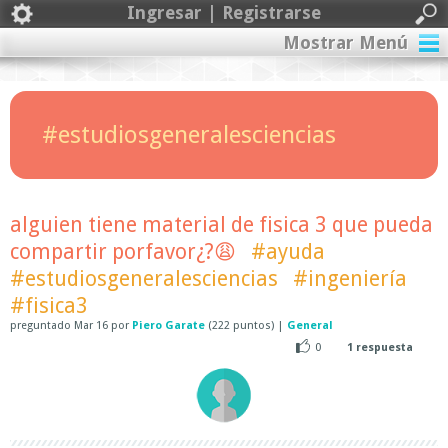
Ingresar | Registrarse
Mostrar Menú
#estudiosgeneralesciencias
alguien tiene material de fisica 3 que pueda
compartir porfavor¿?😩
#ayuda
#estudiosgeneralesciencias
#ingeniería
#fisica3
preguntado
Mar 16
por
Piero Garate
(
222
puntos)
|
General
0
1
respuesta