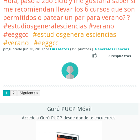
Hola, paso a 2do ciclo y me gustaría saber si
me recomiendan llevar los 6 cursos que son
permitidos o patear un par para verano? ?
#estudiosgeneralesciencias #verano
#eeggcc
#estudiosgeneralesciencias
#verano
#eeggcc
preguntado
Jun 30, 2018
por
Luis Matos
(
351
puntos)
|
Generales Ciencias
0
3
respuestas
1
2
Siguiente »
Gurú PUCP Móvil
Accede a Gurú PUCP desde donde te encuentres.