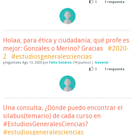
0
1
respuesta
Holaa, para ética y ciudadanía, qué profe es
mejor: Gonzales o Merino? Gracias
#2020-
2
#estudiosgeneralesciencias
preguntado
Ago 13, 2020
por
Felix Geldres
(
74
puntos)
|
General
0
1
respuesta
Una consulta. ¿Dónde puedo encontrar el
silabus(temario) de cada curso en
#EstudiosGeneralesCiencias?
#estudiosgeneralesciencias