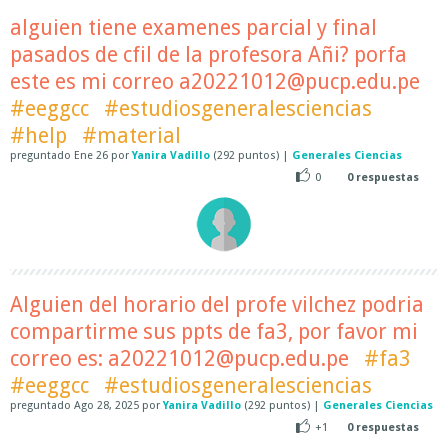
alguien tiene examenes parcial y final
pasados de cfil de la profesora Añi? porfa
este es mi correo a20221012@pucp.edu.pe
#eeggcc
#estudiosgeneralesciencias
#help
#material
preguntado
Ene 26
por
Yanira Vadillo
(
292
puntos)
|
Generales Ciencias
0
0
respuestas
Alguien del horario del profe vilchez podria
compartirme sus ppts de fa3, por favor mi
correo es: a20221012@pucp.edu.pe
#fa3
#eeggcc
#estudiosgeneralesciencias
preguntado
Ago 28, 2025
por
Yanira Vadillo
(
292
puntos)
|
Generales Ciencias
+1
0
respuestas