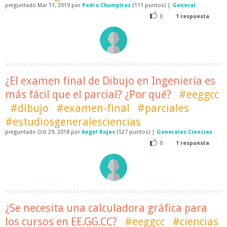
preguntado
Mar 11, 2019
por
Pedro Chumpitaz
(
111
puntos)
|
General
0
1
respuesta
¿El examen final de Dibujo en Ingeniería es
más fácil que el parcial? ¿Por qué?
#eeggcc
#dibujo
#examen-final
#parciales
#estudiosgeneralesciencias
preguntado
Oct 29, 2018
por
Angel Rojas
(
527
puntos)
|
Generales Ciencias
0
1
respuesta
¿Se necesita una calculadora gráfica para
los cursos en EE.GG.CC?
#eeggcc
#ciencias