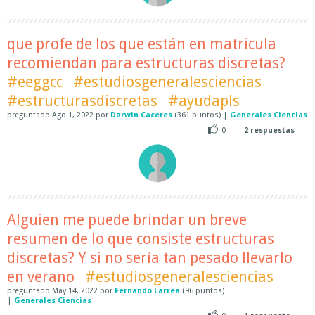
que profe de los que están en matricula
recomiendan para estructuras discretas?
#eeggcc
#estudiosgeneralesciencias
#estructurasdiscretas
#ayudapls
preguntado
Ago 1, 2022
por
Darwin Caceres
(
361
puntos)
|
Generales Ciencias
0
2
respuestas
Alguien me puede brindar un breve
resumen de lo que consiste estructuras
discretas? Y si no sería tan pesado llevarlo
en verano
#estudiosgeneralesciencias
preguntado
May 14, 2022
por
Fernando Larrea
(
96
puntos)
|
Generales Ciencias