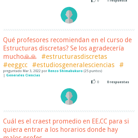
0
1
respuesta
Qué profesores recomiendan en el curso de
Estructuras discretas? Se los agradecería
mucho🙏🙏
#estructurasdiscretas
#eeggcc
#estudiosgeneralesciencias
#
preguntado
Mar 3, 2022
por
Renzo Shimabukuro
(
25
puntos)
|
Generales Ciencias
0
0
respuestas
Cuál es el craest promedio en EE.CC para si
quiera entrar a los horarios donde hay
malos profes