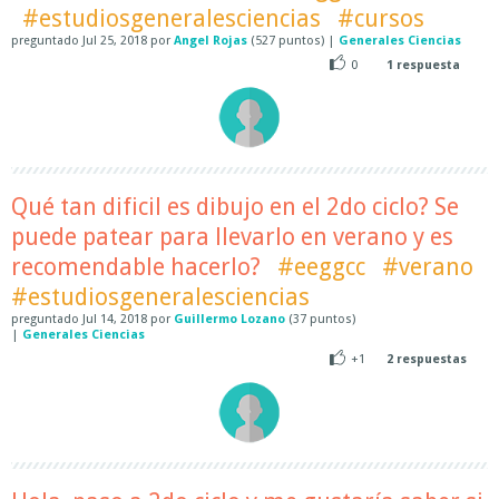
#estudiosgeneralesciencias
#cursos
preguntado
Jul 25, 2018
por
Angel Rojas
(
527
puntos)
|
Generales Ciencias
0
1
respuesta
Qué tan dificil es dibujo en el 2do ciclo? Se
puede patear para llevarlo en verano y es
recomendable hacerlo?
#eeggcc
#verano
#estudiosgeneralesciencias
preguntado
Jul 14, 2018
por
Guillermo Lozano
(
37
puntos)
|
Generales Ciencias
+1
2
respuestas