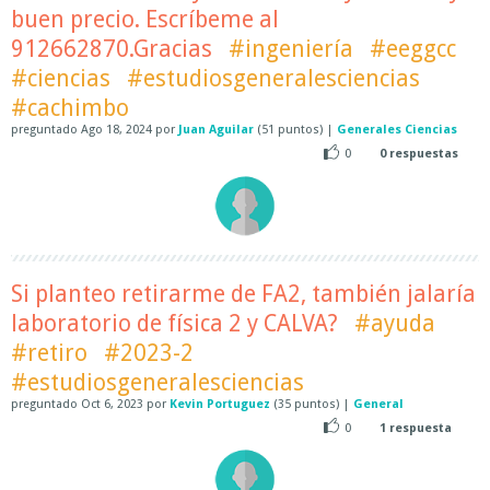
buen precio. Escríbeme al
912662870.Gracias
#ingeniería
#eeggcc
#ciencias
#estudiosgeneralesciencias
#cachimbo
preguntado
Ago 18, 2024
por
Juan Aguilar
(
51
puntos)
|
Generales Ciencias
0
0
respuestas
Si planteo retirarme de FA2, también jalaría
laboratorio de física 2 y CALVA?
#ayuda
#retiro
#2023-2
#estudiosgeneralesciencias
preguntado
Oct 6, 2023
por
Kevin Portuguez
(
35
puntos)
|
General
0
1
respuesta