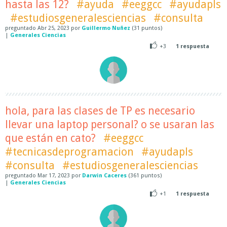
hasta las 12?
#ayuda
#eeggcc
#ayudapls
#estudiosgeneralesciencias
#consulta
preguntado
Abr 25, 2023
por
Guillermo Nuñez
(
31
puntos)
|
Generales Ciencias
+3
1
respuesta
hola, para las clases de TP es necesario
llevar una laptop personal? o se usaran las
que están en cato?
#eeggcc
#tecnicasdeprogramacion
#ayudapls
#consulta
#estudiosgeneralesciencias
preguntado
Mar 17, 2023
por
Darwin Caceres
(
361
puntos)
|
Generales Ciencias
+1
1
respuesta