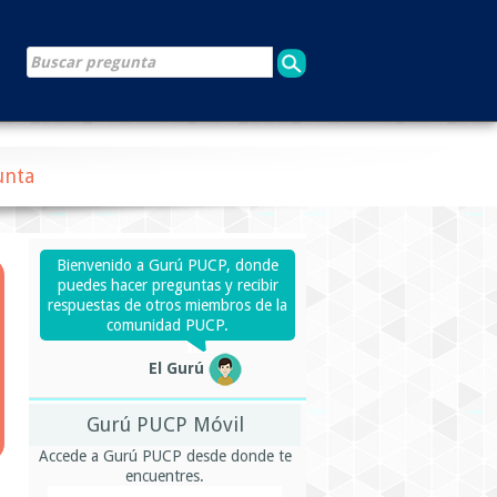
unta
Bienvenido a Gurú PUCP, donde
puedes hacer preguntas y recibir
respuestas de otros miembros de la
comunidad PUCP.
El Gurú
Gurú PUCP Móvil
Accede a Gurú PUCP desde donde te
encuentres.