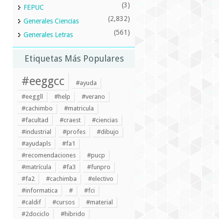
(3)
FEPUC
(2,832)
Generales Ciencias
(561)
Generales Letras
Etiquetas Más Populares
#eeggcc
#ayuda
#eeggll
#help
#verano
#cachimbo
#matricula
#facultad
#craest
#ciencias
#industrial
#profes
#dibujo
#ayudapls
#fa1
#recomendaciones
#pucp
#matrícula
#fa3
#funpro
#fa2
#cachimba
#electivo
#informatica
#
#fci
#caldif
#cursos
#material
#2dociclo
#hibrido