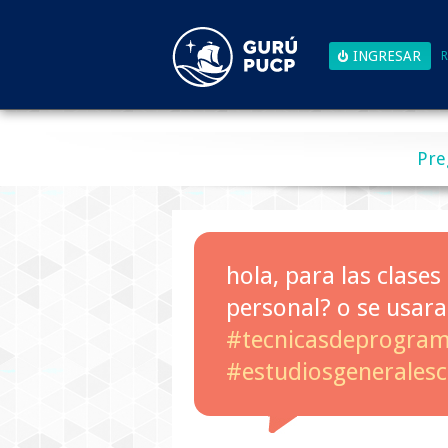
R
Pre
hola, para las clases
personal? o se usara
#tecnicasdeprogram
#estudiosgeneralesc