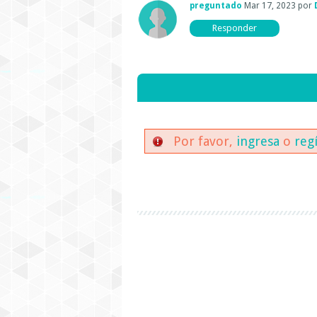
preguntado
Mar 17, 2023
por
Por favor,
ingresa
o
reg