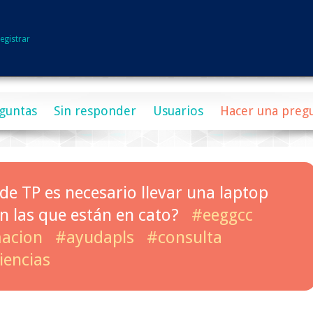
egistrar
guntas
Sin responder
Usuarios
Hacer una preg
 de TP es necesario llevar una laptop
n las que están en cato?
#eeggcc
acion
#ayudapls
#consulta
iencias