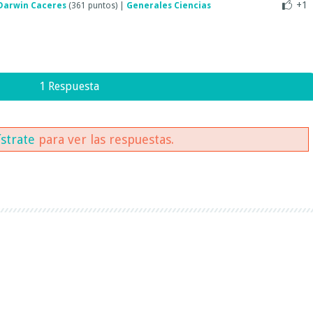
+1
Darwin Caceres
(
361
puntos)
|
Generales Ciencias
1 Respuesta
ístrate
para ver las respuestas.