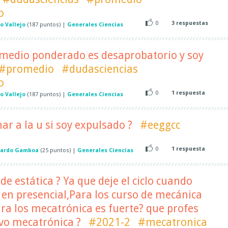
o
0
3
respuestas
o Vallejo
(
187
puntos)
|
Generales Ciencias
omedio ponderado es desaprobatorio y soy
#promedio
#dudasciencias
o
0
1
respuesta
o Vallejo
(
187
puntos)
|
Generales Ciencias
r a la u si soy expulsado ?
#eeggcc
0
1
respuesta
nardo Gamboa
(
25
puntos)
|
Generales Ciencias
de estática ? Ya que deje el ciclo cuando
 en presencial,Para los curso de mecánica
ra los mecatrónica es fuerte? que profes
vo mecatrónica ?
#2021-2
#mecatronica