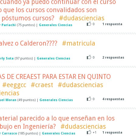
e cuándo ya puedo continuar con el curso
 que los cursos convalidados son
s póstumos cursos?
#dudasciencias
0
1
respuesta
 Pariachi
(
75
puntos)
|
Generales Ciencias
alvez o Calderon????
#matricula
0
2
respuestas
rly Sota
(
97
puntos)
|
Generales Ciencias
S DE CREAEST PARA ESTAR EN QUINTO
#eeggcc
#craest
#dudasciencias
iencias
0
4
respuestas
el Moran
(
49
puntos)
|
Generales Ciencias
erial parecido a lo que enseñan en los
bujo en Ingeniería?
#dudasciencias
+1
1
respuesta
r Carrasco
(
185
puntos)
|
Generales Ciencias