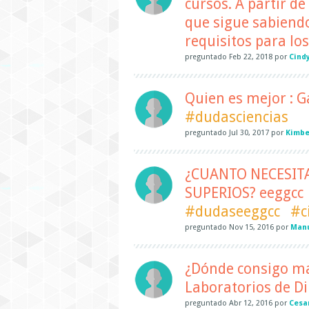
cursos. A partir d
que sigue sabiendo
requisitos para lo
preguntado
Feb 22, 2018
por
Cindy
Quien es mejor : G
#dudasciencias
preguntado
Jul 30, 2017
por
Kimbe
¿CUANTO NECESITA
SUPERIOS? eeggcc
#dudaseeggcc
#c
preguntado
Nov 15, 2016
por
Manu
¿Dónde consigo mat
Laboratorios de Di
preguntado
Abr 12, 2016
por
Cesa