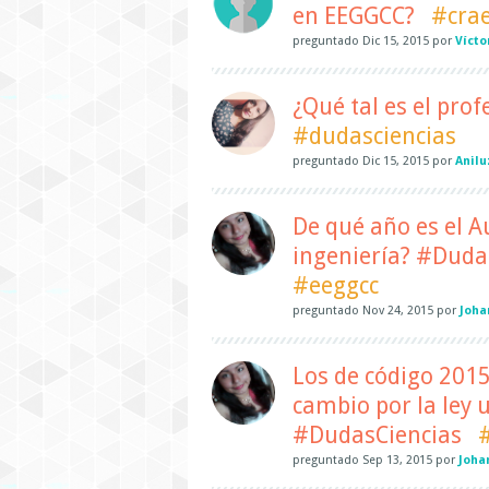
en EEGGCC?
#crae
preguntado
Dic 15, 2015
por
Vícto
¿Qué tal es el pro
#dudasciencias
preguntado
Dic 15, 2015
por
Anilu
De qué año es el 
ingeniería? #Dud
#eeggcc
preguntado
Nov 24, 2015
por
Joha
Los de código 2015
cambio por la ley 
#DudasCiencias
preguntado
Sep 13, 2015
por
Joha