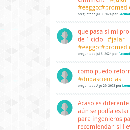
#eeggcc#promedi
preguntado
Jul 3, 2024
por
Facund
que pasa si mi pr
de 1 ciclo
#jalar
#eeggcc#promedi
preguntado
Jul 3, 2024
por
Facund
como puedo retorna
#dudasciencias
preguntado
Ago 29, 2023
por
Leo
Acaso es diferente 
aún se podía estar
para ingenieros pa
recomiendan si lle