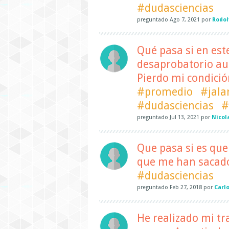
#dudasciencias
preguntado
Ago 7, 2021
por
Rodol
Qué pasa si en est
desaprobatorio au
Pierdo mi condici
#promedio
#jala
#dudasciencias
#
preguntado
Jul 13, 2021
por
Nicol
Que pasa si es que
que me han sacado
#dudasciencias
preguntado
Feb 27, 2018
por
Carl
He realizado mi t