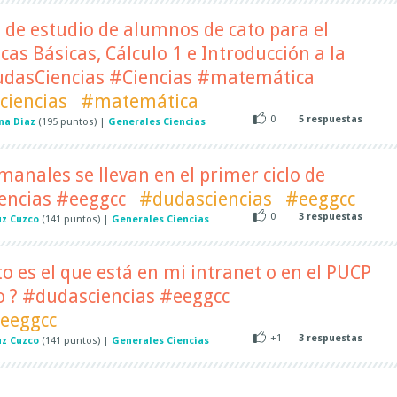
 de estudio de alumnos de cato para el
as Básicas, Cálculo 1 e Introducción a la
dasCiencias #Ciencias #matemática
ciencias
#matemática
0
5
respuestas
na Diaz
(
195
puntos)
|
Generales Ciencias
anales se llevan en el primer ciclo de
encias #eeggcc
#dudasciencias
#eeggcc
0
3
respuestas
uz Cuzco
(
141
puntos)
|
Generales Ciencias
to es el que está en mi intranet o en el PUCP
o ? #dudasciencias #eeggcc
eeggcc
+1
3
respuestas
uz Cuzco
(
141
puntos)
|
Generales Ciencias