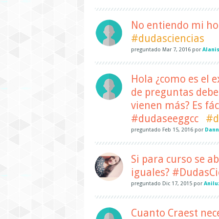
No entiendo mi hor
#dudasciencias
preguntado
Mar 7, 2016
por
Alani
Hola ¿como es el e
de preguntas debe
vienen más? Es fác
#dudaseeggcc
#d
preguntado
Feb 15, 2016
por
Dann
Si para curso se a
iguales? #DudasCi
preguntado
Dic 17, 2015
por
Anilu
Cuanto Craest nece