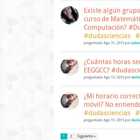
Existe algún grupo
curso de Matemátic
Computación? #Du
#dudasciencias
#
preguntado
Ago 31, 2015
por
Joha
¿Cuántas horas sem
EEGGCC? #dudasci
preguntado
Ago 13, 2015
por
Anil
¿Mi horario correc
móvil? No entiend
#dudasciencias
#
preguntado
Ago 13, 2015
por
Anil
1
2
Siguiente »