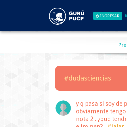
R
Pre
#dudasciencias
y q pasa si soy de 
obviamente tengo
nota 2 . ¿que tend
eliminen?
#jalar