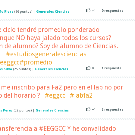
+1
0
respuestas
fo Rivas
(
96
puntos)
|
Generales Ciencias
e ciclo tendré promedio ponderado
nque NO haya jalado todos los cursos?
ón de alumno? Soy de alumno de Ciencias.
r
#estudiosgeneralesciencias
eeggcc#promedio
0
1
respuesta
as Silva
(
25
puntos)
|
Generales Ciencias
 me inscribo para Fa2 pero en el lab no por
 del horario ?
#eggcc
#labfa2
+1
2
respuestas
os Perez
(
32
puntos)
|
Generales Ciencias
ransferencia a #EEGGCC Y he convalidado