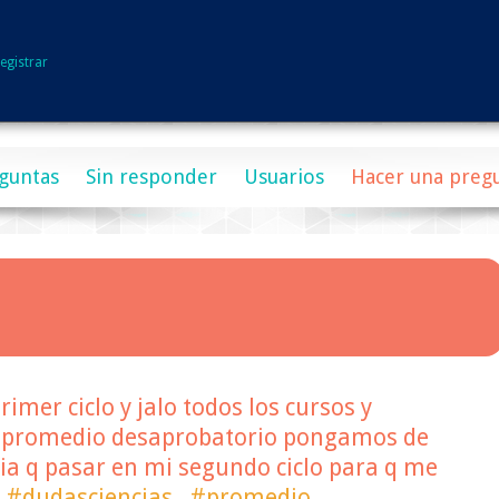
egistrar
guntas
Sin responder
Usuarios
Hacer una preg
primer ciclo y jalo todos los cursos y
 promedio desaprobatorio pongamos de
ria q pasar en mi segundo ciclo para q me
#dudasciencias
#promedio