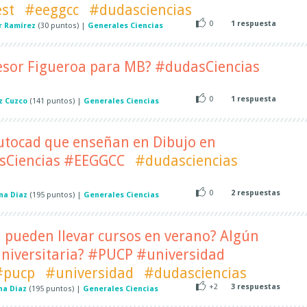
st
#eeggcc
#dudasciencias
0
1
respuesta
r Ramírez
(
30
puntos)
|
Generales Ciencias
fesor Figueroa para MB? #dudasCiencias
0
1
respuesta
z Cuzco
(
141
puntos)
|
Generales Ciencias
Autocad que enseñan en Dibujo en
asCiencias #EEGGCC
#dudasciencias
0
2
respuestas
na Diaz
(
195
puntos)
|
Generales Ciencias
 pueden llevar cursos en verano? Algún
universitaria? #PUCP #universidad
#pucp
#universidad
#dudasciencias
+2
3
respuestas
na Diaz
(
195
puntos)
|
Generales Ciencias