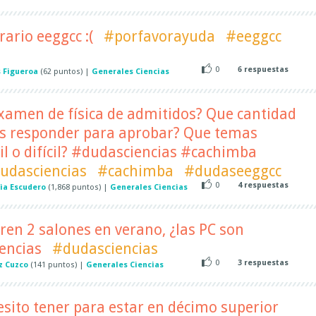
ario eeggcc :(
#porfavorayuda
#eeggcc
0
6
respuestas
s Figueroa
(
62
puntos)
|
Generales Ciencias
xamen de física de admitidos? Que cantidad
s responder para aprobar? Que temas
il o difícil? #dudasciencias #cachimba
udasciencias
#cachimba
#dudaseeggcc
0
4
respuestas
ia Escudero
(
1,868
puntos)
|
Generales Ciencias
bren 2 salones en verano, ¿las PC son
encias
#dudasciencias
0
3
respuestas
z Cuzco
(
141
puntos)
|
Generales Ciencias
sito tener para estar en décimo superior