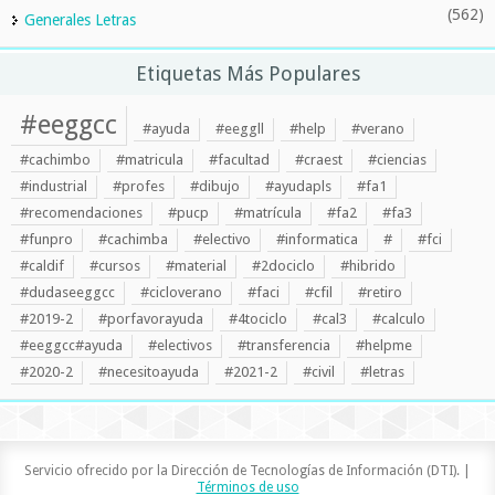
(562)
Generales Letras
Etiquetas Más Populares
#eeggcc
#ayuda
#eeggll
#help
#verano
#cachimbo
#matricula
#facultad
#craest
#ciencias
#industrial
#profes
#dibujo
#ayudapls
#fa1
#recomendaciones
#pucp
#matrícula
#fa2
#fa3
#funpro
#cachimba
#electivo
#informatica
#
#fci
#caldif
#cursos
#material
#2dociclo
#hibrido
#dudaseeggcc
#cicloverano
#faci
#cfil
#retiro
#2019-2
#porfavorayuda
#4tociclo
#cal3
#calculo
#eeggcc#ayuda
#electivos
#transferencia
#helpme
#2020-2
#necesitoayuda
#2021-2
#civil
#letras
Servicio ofrecido por la Dirección de Tecnologías de Información (DTI). |
Términos de uso