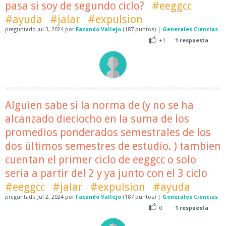
pasa si soy de segundo ciclo?
#eeggcc
#ayuda
#jalar
#expulsion
preguntado
Jul 3, 2024
por
Facundo Vallejo
(
187
puntos)
|
Generales Ciencias
+1
1
respuesta
Alguien sabe si la norma de (y no se ha
alcanzado dieciocho en la suma de los
promedios ponderados semestrales de los
dos últimos semestres de estudio. ) tambien
cuentan el primer ciclo de eeggcc o solo
seria a partir del 2 y ya junto con el 3 ciclo
#eeggcc
#jalar
#expulsion
#ayuda
preguntado
Jul 2, 2024
por
Facundo Vallejo
(
187
puntos)
|
Generales Ciencias
0
1
respuesta