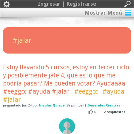
Ingresar | Registrarse
Mostrar Menú
#jalar
Estoy llevando 5 cursos, estoy en tercer ciclo
y posiblemente jale 4, que es lo que me
podría pasar? Me pueden votar? Ayudaaaa
#eeggcc #ayuda #jalar
#eeggcc
#ayuda
#jalar
preguntado
Jun 24
por
Nicolas Quispe
(
89
puntos)
|
Generales Ciencias
0
2
respuestas