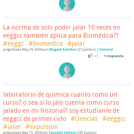
La norma de solo poder jalar 10 veces en
eeggcc también aplica para Biomédica??
#eeggc
#biomedica
#jalar
preguntado
May 29, 2024
por
Abigaid Sanchez
(
27
puntos)
|
General
+1
1
respuesta
laboratorio de quimica cuanto como un
curso? o sea si lo jalo cuenta como curso
jalado en mi historial? soy estudiante de
eeggcc de primer ciclo
#ciencias
#eeggcc
#jalar
#expulsion
preguntado
May 15, 2024
por
Facundo Vallejo
(
187
puntos)