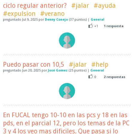
ciclo regular anterior?
#jalar
#ayuda
#expulsion
#verano
preguntado
Jul 9, 2025
por
Denny Conejo
(
37
puntos)
|
General
+1
1
respuesta
Puedo pasar con 10,5
#jalar
#help
preguntado
Jun 20, 2025
por
José Gomez
(
25
puntos)
|
General
0
2
respuestas
En FUCAL tengo 10-10 en las pcs y 18 en las
pds, en el parcial 12, pero los temas de la PC
3 y 4 los veo mas dificiles. Que pasa si lo