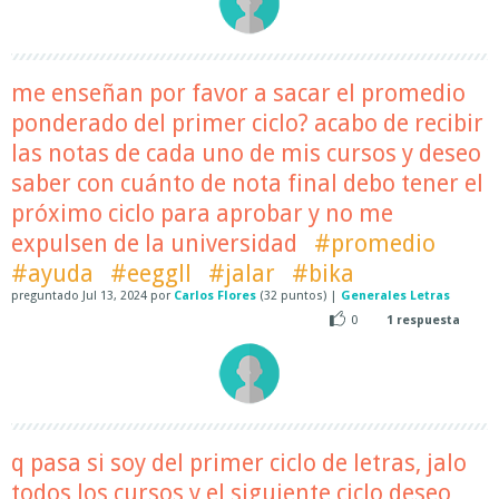
me enseñan por favor a sacar el promedio
ponderado del primer ciclo? acabo de recibir
las notas de cada uno de mis cursos y deseo
saber con cuánto de nota final debo tener el
próximo ciclo para aprobar y no me
expulsen de la universidad
#promedio
#ayuda
#eeggll
#jalar
#bika
preguntado
Jul 13, 2024
por
Carlos Flores
(
32
puntos)
|
Generales Letras
0
1
respuesta
q pasa si soy del primer ciclo de letras, jalo
todos los cursos y el siguiente ciclo deseo