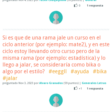
preguntado
Nov 4, 2023
por
Yuzen Chuquipoma
(
30
puntos)
|
General
0
1
respuesta
Si es que de una rama jale un curso en el
ciclo anterior (por ejemplo: mate2), y en este
ciclo estoy llevando otro curso pero de la
misma rama (por ejemplo: estadística) y lo
llego a jalar, se consideraría como bika o
algo por el estilo?
#eeggll
#ayuda
#bika
#jalar
preguntado
Nov 3, 2023
por
Alvaro Granados
(
59
puntos)
|
Generales Letras
+1
1
respuesta