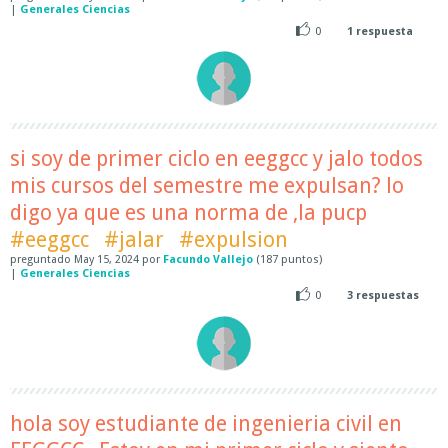
|
Generales Ciencias
0
1
respuesta
si soy de primer ciclo en eeggcc y jalo todos
mis cursos del semestre me expulsan? lo
digo ya que es una norma de ,la pucp
#eeggcc
#jalar
#expulsion
preguntado
May 15, 2024
por
Facundo Vallejo
(
187
puntos)
|
Generales Ciencias
0
3
respuestas
hola soy estudiante de ingenieria civil en