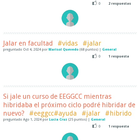
0
2
respuestas
Jalar en facultad
#vidas
#jalar
preguntado
Oct 4, 2024
por
Marisol Quevedo
(
68
puntos)
|
General
0
1
respuesta
Si jale un curso de EEGGCC mientras
hibridaba el próximo ciclo podré hibridar de
nuevo?
#eeggcc#ayuda
#jalar
#hibrido
preguntado
Ago 1, 2024
por
Lucia Cruz
(
25
puntos)
|
General
0
1
respuesta