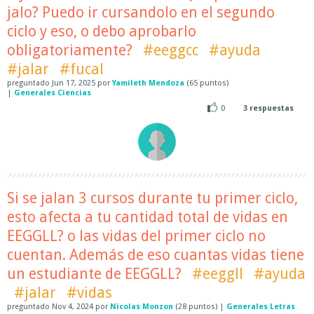
jalo? Puedo ir cursandolo en el segundo
ciclo y eso, o debo aprobarlo
obligatoriamente?
#eeggcc
#ayuda
#jalar
#fucal
preguntado
Jun 17, 2025
por
Yamileth Mendoza
(
65
puntos)
|
Generales Ciencias
0
3
respuestas
Si se jalan 3 cursos durante tu primer ciclo,
esto afecta a tu cantidad total de vidas en
EEGGLL? o las vidas del primer ciclo no
cuentan. Además de eso cuantas vidas tiene
un estudiante de EEGGLL?
#eeggll
#ayuda
#jalar
#vidas
preguntado
Nov 4, 2024
por
Nicolas Monzon
(
28
puntos)
|
Generales Letras