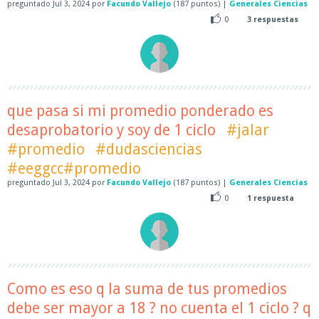
preguntado
Jul 3, 2024
por
Facundo Vallejo
(
187
puntos)
|
Generales Ciencias
0
3
respuestas
que pasa si mi promedio ponderado es
desaprobatorio y soy de 1 ciclo
#jalar
#promedio
#dudasciencias
#eeggcc#promedio
preguntado
Jul 3, 2024
por
Facundo Vallejo
(
187
puntos)
|
Generales Ciencias
0
1
respuesta
Como es eso q la suma de tus promedios
debe ser mayor a 18 ? no cuenta el 1 ciclo ? q