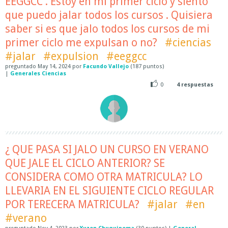
EEGGCC . Estoy en mi primer ciclo y siento
que puedo jalar todos los cursos . Quisiera
saber si es que jalo todos los cursos de mi
primer ciclo me expulsan o no?
#ciencias
#jalar
#expulsion
#eeggcc
preguntado
May 14, 2024
por
Facundo Vallejo
(
187
puntos)
|
Generales Ciencias
0
4
respuestas
¿ QUE PASA SI JALO UN CURSO EN VERANO
QUE JALE EL CICLO ANTERIOR? SE
CONSIDERA COMO OTRA MATRICULA? LO
LLEVARIA EN EL SIGUIENTE CICLO REGULAR
POR TERECERA MATRICULA?
#jalar
#en
#verano