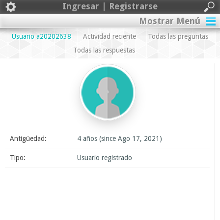
Ingresar | Registrarse
Mostrar Menú
Usuario a20202638
Actividad reciente
Todas las preguntas
Todas las respuestas
Antigüedad:
4 años (since Ago 17, 2021)
Tipo:
Usuario registrado