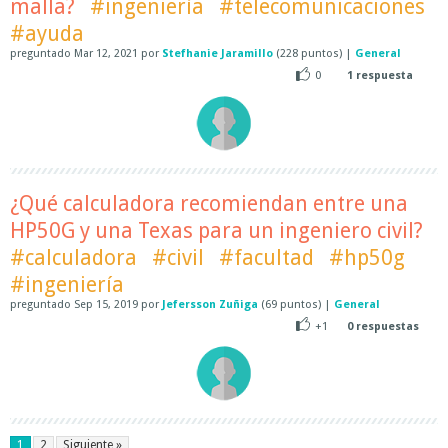
malla?
#ingeniería
#telecomunicaciones
#ayuda
preguntado
Mar 12, 2021
por
Stefhanie Jaramillo
(
228
puntos)
|
General
0
1
respuesta
¿Qué calculadora recomiendan entre una
HP50G y una Texas para un ingeniero civil?
#calculadora
#civil
#facultad
#hp50g
#ingeniería
preguntado
Sep 15, 2019
por
Jefersson Zuñiga
(
69
puntos)
|
General
+1
0
respuestas
1
2
Siguiente »