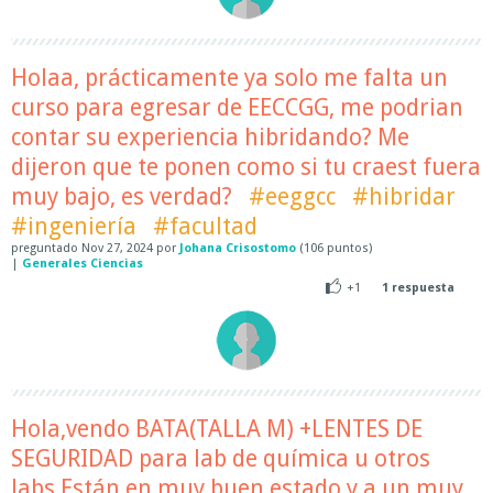
Holaa, prácticamente ya solo me falta un
curso para egresar de EECCGG, me podrian
contar su experiencia hibridando? Me
dijeron que te ponen como si tu craest fuera
muy bajo, es verdad?
#eeggcc
#hibridar
#ingeniería
#facultad
preguntado
Nov 27, 2024
por
Johana Crisostomo
(
106
puntos)
|
Generales Ciencias
+1
1
respuesta
Hola,vendo BATA(TALLA M) +LENTES DE
SEGURIDAD para lab de química u otros
labs.Están en muy buen estado y a un muy