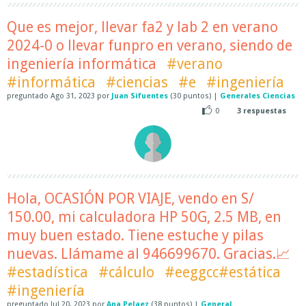
Que es mejor, llevar fa2 y lab 2 en verano
2024-0 o llevar funpro en verano, siendo de
ingeniería informática
#verano
#informática
#ciencias
#e
#ingeniería
preguntado
Ago 31, 2023
por
Juan Sifuentes
(
30
puntos)
|
Generales Ciencias
0
3
respuestas
Hola, OCASIÓN POR VIAJE, vendo en S/
150.00, mi calculadora HP 50G, 2.5 MB, en
muy buen estado. Tiene estuche y pilas
nuevas. Llámame al 946699670. Gracias.📈
#estadística
#cálculo
#eeggcc#estática
#ingeniería
preguntado
Jul 20, 2023
por
Ana Pelaez
(
38
puntos)
|
General