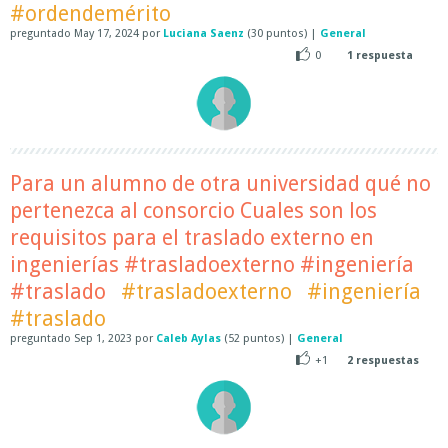
#ordendemérito
preguntado
May 17, 2024
por
Luciana Saenz
(
30
puntos)
|
General
0
1
respuesta
Para un alumno de otra universidad qué no
pertenezca al consorcio Cuales son los
requisitos para el traslado externo en
ingenierías #trasladoexterno #ingeniería
#traslado
#trasladoexterno
#ingeniería
#traslado
preguntado
Sep 1, 2023
por
Caleb Aylas
(
52
puntos)
|
General
+1
2
respuestas