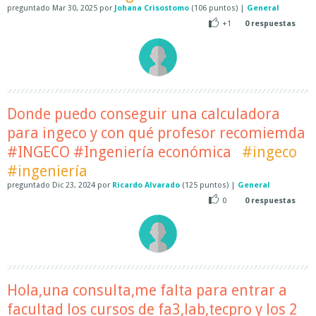
preguntado
Mar 30, 2025
por
Johana Crisostomo
(
106
puntos)
|
General
+1
0
respuestas
Donde puedo conseguir una calculadora
para ingeco y con qué profesor recomiemda
#INGECO #Ingeniería económica
#ingeco
#ingeniería
preguntado
Dic 23, 2024
por
Ricardo Alvarado
(
125
puntos)
|
General
0
0
respuestas
Hola,una consulta,me falta para entrar a
facultad los cursos de fa3,lab,tecpro y los 2