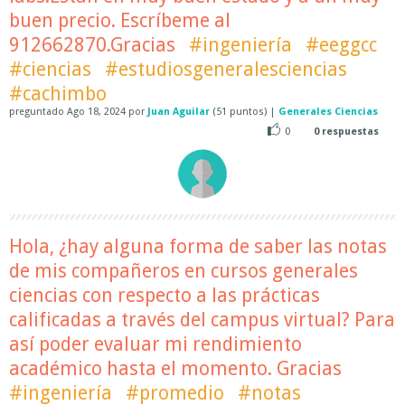
buen precio. Escríbeme al
912662870.Gracias
#ingeniería
#eeggcc
#ciencias
#estudiosgeneralesciencias
#cachimbo
preguntado
Ago 18, 2024
por
Juan Aguilar
(
51
puntos)
|
Generales Ciencias
0
0
respuestas
Hola, ¿hay alguna forma de saber las notas
de mis compañeros en cursos generales
ciencias con respecto a las prácticas
calificadas a través del campus virtual? Para
así poder evaluar mi rendimiento
académico hasta el momento. Gracias
#ingeniería
#promedio
#notas