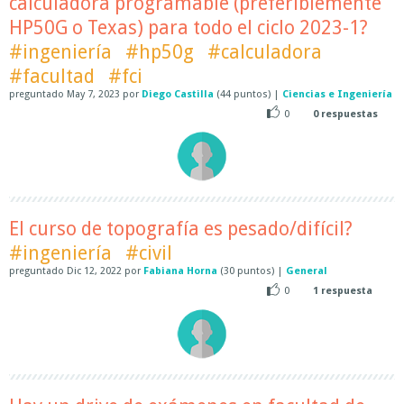
calculadora programable (preferiblemente
HP50G o Texas) para todo el ciclo 2023-1?
#ingeniería
#hp50g
#calculadora
#facultad
#fci
preguntado
May 7, 2023
por
Diego Castilla
(
44
puntos)
|
Ciencias e Ingeniería
0
0
respuestas
El curso de topografía es pesado/difícil?
#ingeniería
#civil
preguntado
Dic 12, 2022
por
Fabiana Horna
(
30
puntos)
|
General
0
1
respuesta