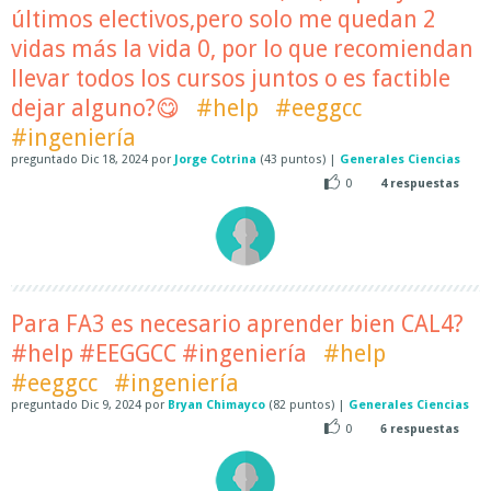
últimos electivos,pero solo me quedan 2
vidas más la vida 0, por lo que recomiendan
llevar todos los cursos juntos o es factible
dejar alguno?😋
#help
#eeggcc
#ingeniería
preguntado
Dic 18, 2024
por
Jorge Cotrina
(
43
puntos)
|
Generales Ciencias
0
4
respuestas
Para FA3 es necesario aprender bien CAL4?
#help #EEGGCC #ingeniería
#help
#eeggcc
#ingeniería
preguntado
Dic 9, 2024
por
Bryan Chimayco
(
82
puntos)
|
Generales Ciencias
0
6
respuestas