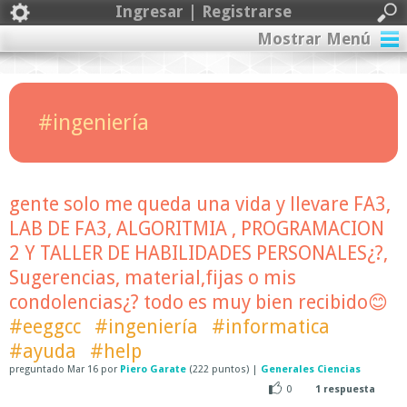
Ingresar | Registrarse
Mostrar Menú
#ingeniería
gente solo me queda una vida y llevare FA3,
LAB DE FA3, ALGORITMIA , PROGRAMACION
2 Y TALLER DE HABILIDADES PERSONALES¿?,
Sugerencias, material,fijas o mis
condolencias¿? todo es muy bien recibido😊
#eeggcc
#ingeniería
#informatica
#ayuda
#help
preguntado
Mar 16
por
Piero Garate
(
222
puntos)
|
Generales Ciencias
0
1
respuesta