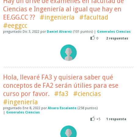
Hay un drive de exámenes en facultad de
Ciencias e Ingeniería al igual que hay en
EE.GG.CC ??
#ingeniería
#facultad
#eeggcc
preguntado
Dic 3, 2022
por
Daniel Alvarez
(
101
puntos)
|
Generales Ciencias
0
2
respuestas
Hola, llevaré FA3 y quisiera saber qué
conceptos de FA2 serán útilies para ese
curso por favor.
#fa3
#ciencias
#ingeniería
preguntado
Ene 8, 2022
por
Alvaro Escalante
(
258
puntos)
|
Generales Ciencias
+5
1
respuesta