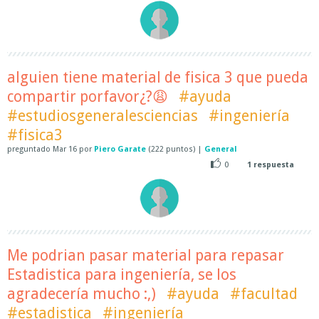
alguien tiene material de fisica 3 que pueda
compartir porfavor¿?😩
#ayuda
#estudiosgeneralesciencias
#ingeniería
#fisica3
preguntado
Mar 16
por
Piero Garate
(
222
puntos)
|
General
0
1
respuesta
Me podrian pasar material para repasar
Estadistica para ingeniería, se los
agradecería mucho :,)
#ayuda
#facultad
#estadistica
#ingeniería