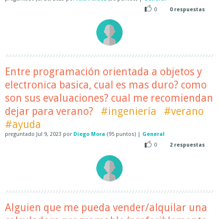
0
0
respuestas
Entre programación orientada a objetos y
electronica basica, cual es mas duro? como
son sus evaluaciones? cual me recomiendan
dejar para verano?
#ingeniería
#verano
#ayuda
preguntado
Jul 9, 2023
por
Diego Mora
(
95
puntos)
|
General
0
2
respuestas
Alguien que me pueda vender/alquilar una