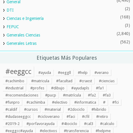
(6,490)
General
(2)
DTI
(168)
Ciencias e Ingeniería
(3)
FEPUC
(2,840)
Generales Ciencias
(562)
Generales Letras
Etiquetas Más Populares
#eeggcc
#ayuda
#eeggll
#help
#verano
#cachimbo
#matricula
#facultad
#craest
#ciencias
#industrial
#profes
#dibujo
#ayudapls
#fa1
#recomendaciones
#pucp
#matrícula
#fa2
#fa3
#funpro
#cachimba
#electivo
#informatica
#
#fci
#caldif
#cursos
#material
#2dociclo
#hibrido
#dudaseeggcc
#cicloverano
#faci
#cfil
#retiro
#2019-2
#porfavorayuda
#4tociclo
#cal3
#calculo
#eeggcc#ayuda
#electivos
#transferencia
#helpme