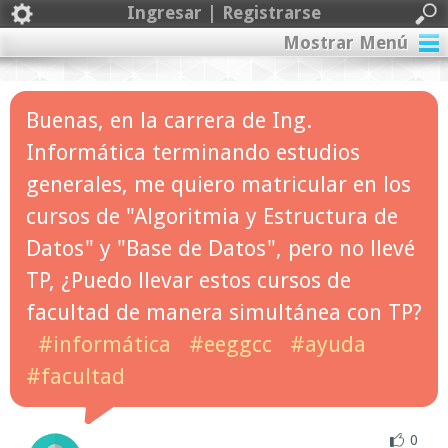
Ingresar | Registrarse
Mostrar Menú
Buenas, en la carrera de Ing.
Informática terminando estudios
generales, me quiero matricular en los
cursos de "Algoritmia y Estructura de
Datos" y "Base de Datos", pero no llevé
TP, ¿Puedo llevar estos cursos de
facultad de manera simultánea con TP?
#informática
#eeggcc
#ayuda
#facultad
0