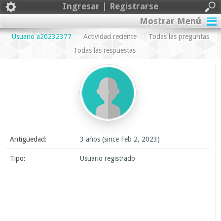
Ingresar | Registrarse
Mostrar Menú
Usuario a20232377
Actividad reciente
Todas las preguntas
Todas las respuestas
Antigüedad:
3 años (since Feb 2, 2023)
Tipo:
Usuario registrado