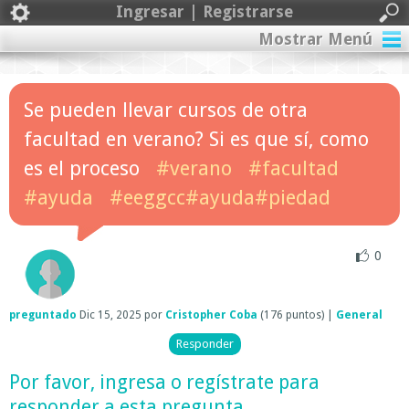
Ingresar | Registrarse
Mostrar Menú
Se pueden llevar cursos de otra
facultad en verano? Si es que sí, como
es el proceso
#verano
#facultad
#ayuda
#eeggcc#ayuda#piedad
0
preguntado
Dic 15, 2025
por
Cristopher Coba
(
176
puntos)
|
General
Por favor,
ingresa
o
regístrate
para
responder a esta pregunta.