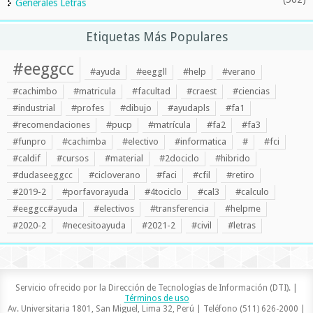
Generales Letras
Etiquetas Más Populares
#eeggcc
#ayuda
#eeggll
#help
#verano
#cachimbo
#matricula
#facultad
#craest
#ciencias
#industrial
#profes
#dibujo
#ayudapls
#fa1
#recomendaciones
#pucp
#matrícula
#fa2
#fa3
#funpro
#cachimba
#electivo
#informatica
#
#fci
#caldif
#cursos
#material
#2dociclo
#hibrido
#dudaseeggcc
#cicloverano
#faci
#cfil
#retiro
#2019-2
#porfavorayuda
#4tociclo
#cal3
#calculo
#eeggcc#ayuda
#electivos
#transferencia
#helpme
#2020-2
#necesitoayuda
#2021-2
#civil
#letras
Servicio ofrecido por la Dirección de Tecnologías de Información (DTI). |
Términos de uso
Av. Universitaria 1801, San Miguel, Lima 32, Perú | Teléfono (511) 626-2000 |