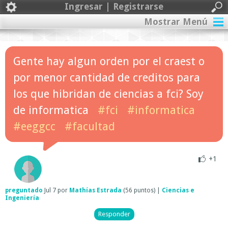
Ingresar | Registrarse
Mostrar Menú
Gente hay algun orden por el craest o
por menor cantidad de creditos para
los que hibridan de ciencias a fci? Soy
de informatica
#fci
#informatica
#eeggcc
#facultad
+1
preguntado
Jul 7
por
Mathías Estrada
(
56
puntos)
|
Ciencias e
Ingeniería