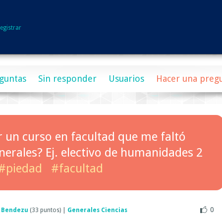
egistrar
guntas
Sin responder
Usuarios
Hacer una preg
r un curso en facultad que me faltó
enerales? Ej. electivo de humanidades 2
#piedad
#facultad
0
 Bendezu
(
33
puntos)
|
Generales Ciencias