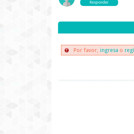
Por favor,
ingresa
o
reg