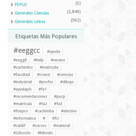
(3)
FEPUC
(2,840)
Generales Ciencias
(562)
Generales Letras
Etiquetas Más Populares
#eeggcc
#ayuda
#eeggll
#help
#verano
#cachimbo
#matricula
#facultad
#craest
#ciencias
#industrial
#profes
#dibujo
#ayudapls
#fa1
#recomendaciones
#pucp
#matrícula
#fa2
#fa3
#funpro
#cachimba
#electivo
#informatica
#
#fci
#caldif
#cursos
#material
#2dociclo
#hibrido