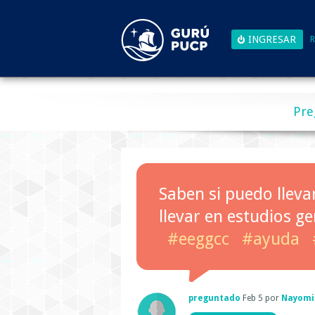
R
Pre
Saben si puedo lleva
llevar en estudios g
#eeggcc
#ayuda
preguntado
Feb 5
por
Nayomi