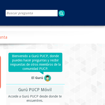
unta
Bienvenido a Gurú PUCP, donde
puedes hacer preguntas y recibir
respuestas de otros miembros de la
comunidad PUCP.
El Gurú
Gurú PUCP Móvil
Accede a Gurú PUCP desde donde te
encuentres.