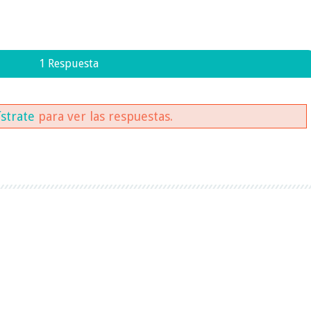
1 Respuesta
ístrate
para ver las respuestas.