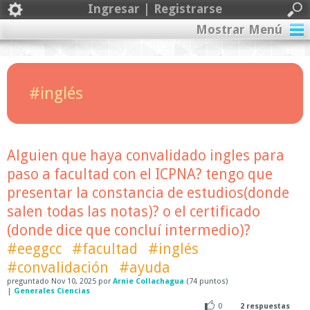
Ingresar | Registrarse
Mostrar Menú
#inglés
Alguien que haya convalidado ingles para
paso a facultad con el ICPNA? tengo que
presentar la constancia de estudios(donde
salen todas las notas)? o el certificado
(donde dice que concluí intermedio)?
#eeggcc
#facultad
#inglés
#convalidación
#ayuda
preguntado
Nov 10, 2025
por
Arnie Collachagua
(
74
puntos)
|
Generales Ciencias
0
2
respuestas