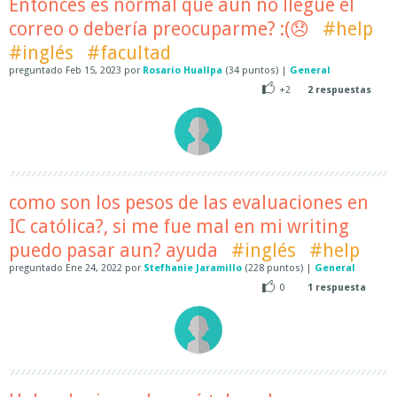
Entonces es normal que aún no llegue el
correo o debería preocuparme? :(😞
#help
#inglés
#facultad
preguntado
Feb 15, 2023
por
Rosario Huallpa
(
34
puntos)
|
General
+2
2
respuestas
como son los pesos de las evaluaciones en
IC católica?, si me fue mal en mi writing
puedo pasar aun? ayuda
#inglés
#help
preguntado
Ene 24, 2022
por
Stefhanie Jaramillo
(
228
puntos)
|
General
0
1
respuesta