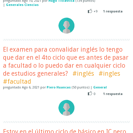
preguntado
Ago 10, 2021
por
Hugo Ticlavilca
(
134
puntos)
|
Generales Ciencias
+9
1
respuesta
El examen para convalidar inglés lo tengo
que dar en el 4to ciclo que es antes de pasar
a facultad o lo puedo dar en cualquier ciclo
de estudios generales?
#inglés
#ingles
#facultad
preguntado
Ago 6, 2021
por
Piero Huancas
(
50
puntos)
|
General
0
1
respuesta
Estoy en el último ciclo de básico en IC pero