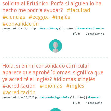
solicita al Británico. Porfa si alguien lo ha
hecho me podría ayudar?
#facultad
#ciencias
#eeggcc
#inglés
#convalidación
preguntado
Dic 13, 2023
por
Alvaro Sihuay
(
25
puntos)
|
Generales Ciencias
0
2
respuestas
Hola, si en mi consolidado curricular
aparece que aprobé Idiomas, significa que
ya acredité el inglés? #idiomas #inglés
#acreditación
#idiomas
#inglés
#acreditación
preguntado
May 30, 2023
por
Leonardo Argandoña
(
39
puntos)
|
General
0
1
respuesta