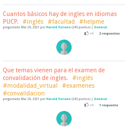
Cuantos básicos hay de ingles en idiomas
PUCP.
#inglés
#facultad
#helpme
preguntado
Mar 20, 2021
por
Harold Soriano
(
245
puntos)
|
General
+1
2
respuestas
Que temas vienen para el examen de
convalidación de ingles.
#inglés
#modalidad_virtual
#examenes
#convalidacion
preguntado
Mar 20, 2021
por
Harold Soriano
(
245
puntos)
|
General
+1
1
respuesta