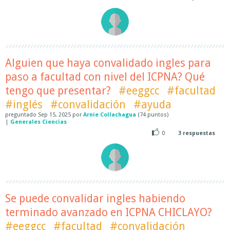
Alguien que haya convalidado ingles para
paso a facultad con nivel del ICPNA? Qué
tengo que presentar?
#eeggcc
#facultad
#inglés
#convalidación
#ayuda
preguntado
Sep 15, 2025
por
Arnie Collachagua
(
74
puntos)
|
Generales Ciencias
0
3
respuestas
Se puede convalidar ingles habiendo
terminado avanzado en ICPNA CHICLAYO?
#eeggcc
#facultad
#convalidación