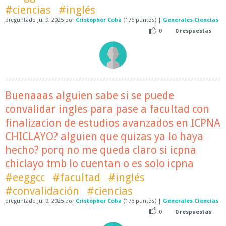
#ciencias
#inglés
preguntado
Jul 9, 2025
por
Cristopher Coba
(
176
puntos)
|
Generales Ciencias
0
0
respuestas
Buenaaas alguien sabe si se puede
convalidar ingles para pase a facultad con
finalizacion de estudios avanzados en ICPNA
CHICLAYO? alguien que quizas ya lo haya
hecho? porq no me queda claro si icpna
chiclayo tmb lo cuentan o es solo icpna
#eeggcc
#facultad
#inglés
#convalidación
#ciencias
preguntado
Jul 9, 2025
por
Cristopher Coba
(
176
puntos)
|
Generales Ciencias
0
0
respuestas