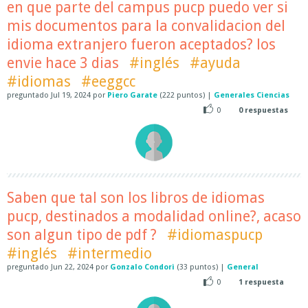
en que parte del campus pucp puedo ver si
mis documentos para la convalidacion del
idioma extranjero fueron aceptados? los
envie hace 3 dias
#inglés
#ayuda
#idiomas
#eeggcc
preguntado
Jul 19, 2024
por
Piero Garate
(
222
puntos)
|
Generales Ciencias
0
0
respuestas
Saben que tal son los libros de idiomas
pucp, destinados a modalidad online?, acaso
son algun tipo de pdf ?
#idiomaspucp
#inglés
#intermedio
preguntado
Jun 22, 2024
por
Gonzalo Condori
(
33
puntos)
|
General
0
1
respuesta