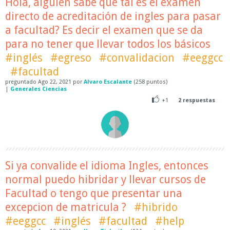
Hola, alguien sabe qué tal es el examen
directo de acreditación de ingles para pasar
a facultad? Es decir el examen que se da
para no tener que llevar todos los básicos
#inglés
#egreso
#convalidacion
#eeggcc
#facultad
preguntado
Ago 22, 2021
por
Alvaro Escalante
(
258
puntos)
|
Generales Ciencias
+1
2
respuestas
Si ya convalide el idioma Ingles, entonces
normal puedo hibridar y llevar cursos de
Facultad o tengo que presentar una
excepcion de matricula ?
#hibrido
#eeggcc
#inglés
#facultad
#help