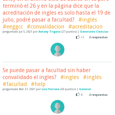
terminó el 26 y en la página dice que la
acreditación de ingles es solo hasta el 19 de
julio, podré pasar a facultad?
#inglés
#eeggcc
#convalidacion
#acreditacion
preguntado
Jul 5, 2021
por
Antony Trigoso
(
27
puntos)
|
Generales Ciencias
+1
2
respuestas
Se puede pasar a facultad sin haber
convalidado el ingles?
#ingles
#inglés
#facultad
#help
preguntado
Mar 27, 2021
por
Luis Pariona
(
63
puntos)
|
General
0
2
respuestas