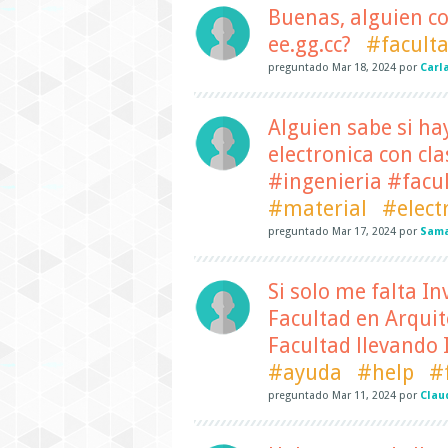
Buenas, alguien c
ee.gg.cc?
#facult
preguntado
Mar 18, 2024
por
Carl
Alguien sabe si ha
electronica con c
#ingenieria #facul
#material
#elect
preguntado
Mar 17, 2024
por
Sama
Si solo me falta I
Facultad en Arquit
Facultad llevando I
#ayuda
#help
#
preguntado
Mar 11, 2024
por
Clau