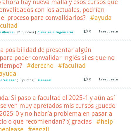
o ahora hay nueva malla y esos cursos que
nvalidados con los actuales, podrían
 el proceso para convalidarlos?
#ayuda
cultad
0
1
respuesta
r Abarca
(
501
puntos)
|
Ciencias e Ingeniería
a posibilidad de presentar algún
ara poder convalidar inglés si es que no
 tiempo?
#derecho
#facultad
ayuda
0
1
respuesta
le Salazar
(
38
puntos)
|
General
da. Si paso a facultad el 2025-1 y aún así
s se ven muy apretados mis cursos ¿puedo
l 2025-0 y no habría problema en pasar a
iclo o que recomiendan? :( gracias
#help
eplease
#eeggll