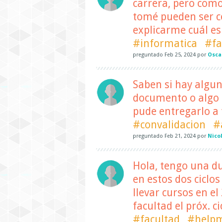
carrera, pero com
tomé pueden ser co
explicarme cuál es
#informatica
#fa
preguntado
Feb 25, 2024
por
Osca
Saben si hay algun
documento o algo p
pude entregarlo a
#convalidacion
#
preguntado
Feb 21, 2024
por
Nico
Hola, tengo una du
en estos dos ciclo
llevar cursos en e
facultad el próx. c
#facultad
#helpm