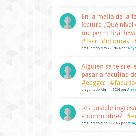
En la malla de la f
lectura ¿Qué nivel 
me permitirá lleva
#faci
#idiomas
preguntado
May 22, 2024
por
Nhyo
Alguien sabe si el
pasar a facultad de
#eeggcc
#faculta
preguntado
Abr 11, 2024
por
Alex
¿es posible ingres
alumno libre?
#e
preguntado
Mar 20, 2024
por
Mila