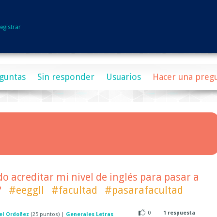
egistrar
guntas
Sin responder
Usuarios
Hacer una preg
 acreditar mi nivel de inglés para pasar a
?
#eeggll
#facultad
#pasarafacultad
0
1
respuesta
el Ordoñez
(
25
puntos)
|
Generales Letras