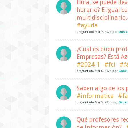
Hola, se puede lle
horario? E igual cu
multidisciplinario
#ayuda
preguntado
Mar 7, 2024
por
Luis 
¿Cuál es buen prof
Empresas? Está Azu
#2024-1
#fci
#f
preguntado
Mar 6, 2024
por
Gabri
Saben algo de los p
#informatica
#fa
preguntado
Mar 5, 2024
por
Oscar
Qué profesores r
de Información?