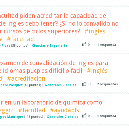
acultad piden acreditar la capacidad de
de ingles debo tener? ¿Si no lo convalido no
r cursos de ciclos superiores?
#ingles
#
#facultad
0
1
respuesta
 Rivas
(
58
puntos)
|
Ciencias e Ingeniería
 examen de convalidación de ingles para
 idiomas pucp es dificil o facil
#inglés
d
#acreditacion
+1
2
respuestas
andre Vasquez
(
42
puntos)
|
Generales Ciencias
ar en un laboratorio de quimica como
eggcc
#facultad
#ayudapls
0
1
respuesta
gros Manrique
(
116
puntos)
|
Generales Ciencias