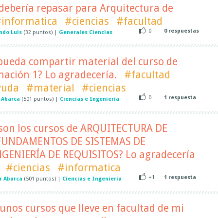
debería repasar para Arquitectura de
informatica
#ciencias
#facultad
0
0
respuestas
ndo Luis
(
32
puntos)
|
Generales Ciencias
pueda compartir material del curso de
ación 1? Lo agradecería.
#facultad
yuda
#material
#ciencias
0
1
respuesta
 Abarca
(
501
puntos)
|
Ciencias e Ingeniería
son los cursos de ARQUITECTURA DE
UNDAMENTOS DE SISTEMAS DE
GENIERÍA DE REQUISITOS? Lo agradecería
#ciencias
#informatica
+1
1
respuesta
r Abarca
(
501
puntos)
|
Ciencias e Ingeniería
unos cursos que lleve en facultad de mi