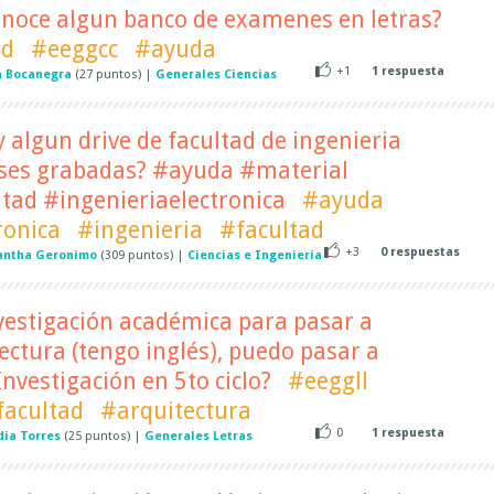
onoce algun banco de examenes en letras?
ad
#eeggcc
#ayuda
+1
1
respuesta
a Bocanegra
(
27
puntos)
|
Generales Ciencias
y algun drive de facultad de ingenieria
lases grabadas? #ayuda #material
tad #ingenieriaelectronica
#ayuda
ronica
#ingenieria
#facultad
+3
0
respuestas
ntha Geronimo
(
309
puntos)
|
Ciencias e Ingeniería
nvestigación académica para pasar a
ectura (tengo inglés), puedo pasar a
nvestigación en 5to ciclo?
#eeggll
facultad
#arquitectura
0
1
respuesta
dia Torres
(
25
puntos)
|
Generales Letras