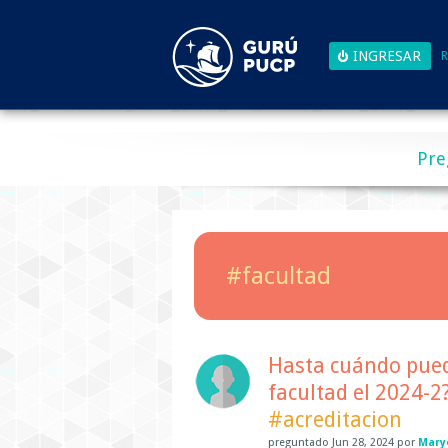
R
Pre
#facultad
Hasta cuándo puedo
facultad el 2024-2
#acreditacion
preguntado
Jun 28, 2024
por
Mary