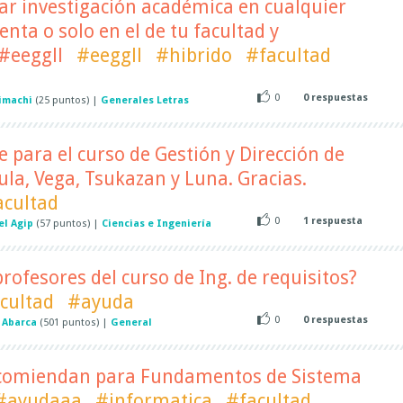
var investigación académica en cualquier
enta o solo en el de tu facultad y
.#eeggll
#eeggll
#hibrido
#facultad
0
0
respuestas
Limachi
(
25
puntos)
|
Generales Letras
e para el curso de Gestión y Dirección de
la, Vega, Tsukazan y Luna. Gracias.
acultad
0
1
respuesta
el Agip
(
57
puntos)
|
Ciencias e Ingeniería
rofesores del curso de Ing. de requisitos?
cultad
#ayuda
0
0
respuestas
 Abarca
(
501
puntos)
|
General
ecomiendan para Fundamentos de Sistema
#ayudaaa
#informatica
#facultad