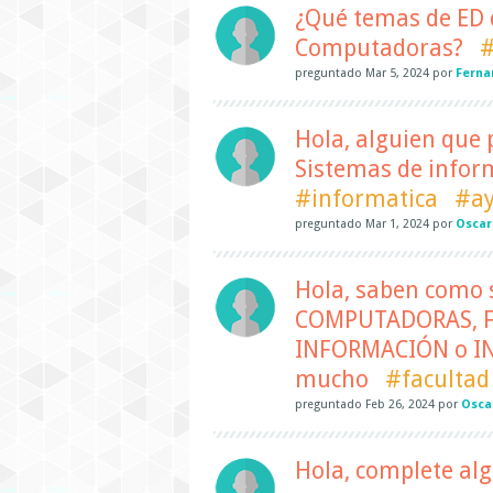
¿Qué temas de ED 
Computadoras?
#
preguntado
Mar 5, 2024
por
Ferna
Hola, alguien que 
Sistemas de inform
#informatica
#a
preguntado
Mar 1, 2024
por
Oscar
Hola, saben como 
COMPUTADORAS, F
INFORMACIÓN o IN
mucho
#facultad
preguntado
Feb 26, 2024
por
Osca
Hola, complete alg