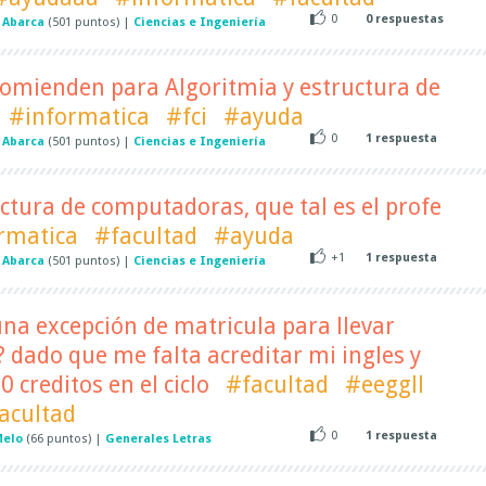
0
0
respuestas
 Abarca
(
501
puntos)
|
Ciencias e Ingeniería
comienden para Algoritmia y estructura de
#informatica
#fci
#ayuda
0
1
respuesta
 Abarca
(
501
puntos)
|
Ciencias e Ingeniería
ectura de computadoras, que tal es el profe
rmatica
#facultad
#ayuda
+1
1
respuesta
 Abarca
(
501
puntos)
|
Ciencias e Ingeniería
una excepción de matricula para llevar
? dado que me falta acreditar mi ingles y
0 creditos en el ciclo
#facultad
#eeggll
acultad
0
1
respuesta
Melo
(
66
puntos)
|
Generales Letras