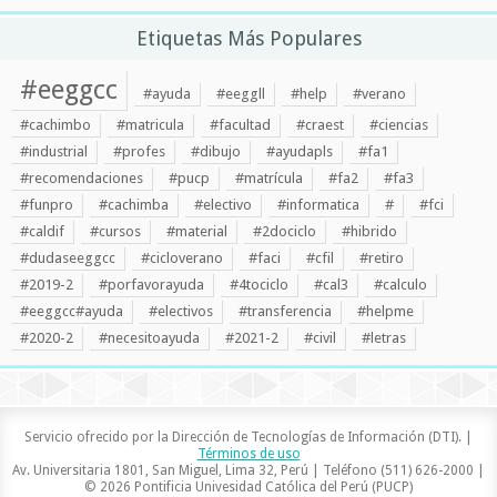
Etiquetas Más Populares
#eeggcc
#ayuda
#eeggll
#help
#verano
#cachimbo
#matricula
#facultad
#craest
#ciencias
#industrial
#profes
#dibujo
#ayudapls
#fa1
#recomendaciones
#pucp
#matrícula
#fa2
#fa3
#funpro
#cachimba
#electivo
#informatica
#
#fci
#caldif
#cursos
#material
#2dociclo
#hibrido
#dudaseeggcc
#cicloverano
#faci
#cfil
#retiro
#2019-2
#porfavorayuda
#4tociclo
#cal3
#calculo
#eeggcc#ayuda
#electivos
#transferencia
#helpme
#2020-2
#necesitoayuda
#2021-2
#civil
#letras
Servicio ofrecido por la Dirección de Tecnologías de Información (DTI). |
Términos de uso
Av. Universitaria 1801, San Miguel, Lima 32, Perú | Teléfono (511) 626-2000 |
© 2026 Pontificia Univesidad Católica del Perú (PUCP)