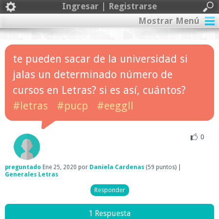
Ingresar | Registrarse
Mostrar Menú
te pueden sacar de la universidad si
jalas un determinado número de
cursos en Letras? si es así, cuántos?
#letras
#pucp
#eeggll
0
preguntado
Ene 25, 2020
por
Daniela Cardenas
(
59
puntos)
|
Generales Letras
1 Respuesta