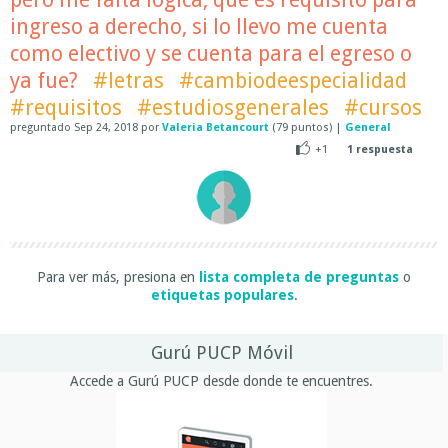
ingreso a derecho, si lo llevo me cuenta
como electivo y se cuenta para el egreso o
ya fue?
#letras
#cambiodeespecialidad
#requisitos
#estudiosgenerales
#cursos
preguntado
Sep 24, 2018
por
Valeria Betancourt
(
79
puntos)
|
General
+1
1
respuesta
Para ver más, presiona en
lista completa de preguntas
o
etiquetas populares
.
Gurú PUCP Móvil
Accede a Gurú PUCP desde donde te encuentres.