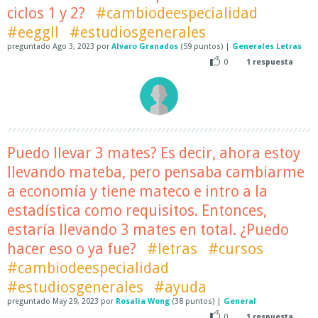
ciclos 1 y 2?
#cambiodeespecialidad
#eeggll
#estudiosgenerales
preguntado
Ago 3, 2023
por
Alvaro Granados
(
59
puntos)
|
Generales Letras
0
1
respuesta
Puedo llevar 3 mates? Es decir, ahora estoy
llevando mateba, pero pensaba cambiarme
a economía y tiene mateco e intro a la
estadística como requisitos. Entonces,
estaría llevando 3 mates en total. ¿Puedo
hacer eso o ya fue?
#letras
#cursos
#cambiodeespecialidad
#estudiosgenerales
#ayuda
preguntado
May 29, 2023
por
Rosalia Wong
(
38
puntos)
|
General
0
1
respuesta