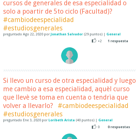
cursos de generales de esa especialidad o
solo a poartir de 5to ciclo (Facultad)?
#cambiodeespecialidad
#estudiosgenerales
preguntado
Ago 22, 2020
por
Jonathan Salvador
(
29
puntos)
|
General
+2
1
respuesta
Si llevo un curso de otra especialidad y luego
me cambio a esa especialidad, aquèl curso
que llevè se toma en cuenta o tendrìa que
volver a llevarlo?
#cambiodeespecialidad
#estudiosgenerales
preguntado
Ene 3, 2020
por
Loribeth Arista
(
40
puntos)
|
General
0
0
respuestas