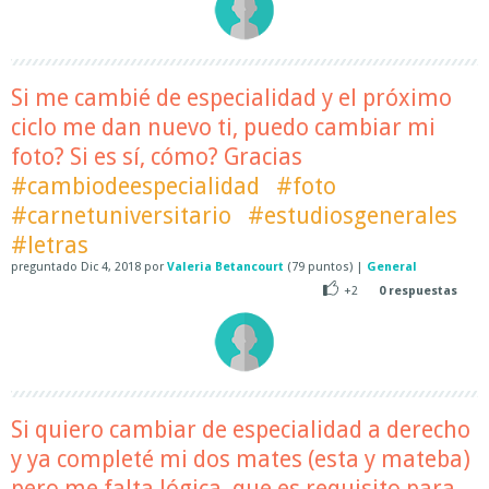
Si me cambié de especialidad y el próximo
ciclo me dan nuevo ti, puedo cambiar mi
foto? Si es sí, cómo? Gracias
#cambiodeespecialidad
#foto
#carnetuniversitario
#estudiosgenerales
#letras
preguntado
Dic 4, 2018
por
Valeria Betancourt
(
79
puntos)
|
General
+2
0
respuestas
Si quiero cambiar de especialidad a derecho
y ya completé mi dos mates (esta y mateba)
pero me falta lógica, que es requisito para