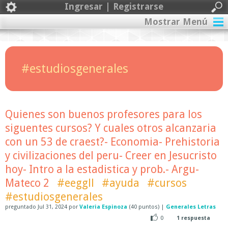
Ingresar | Registrarse
Mostrar Menú
#estudiosgenerales
Quienes son buenos profesores para los
siguentes cursos? Y cuales otros alcanzaria
con un 53 de craest?- Economia- Prehistoria
y civilizaciones del peru- Creer en Jesucristo
hoy- Intro a la estadistica y prob.- Argu-
Mateco 2
#eeggll
#ayuda
#cursos
#estudiosgenerales
preguntado
Jul 31, 2024
por
Valeria Espinoza
(
40
puntos)
|
Generales Letras
0
1
respuesta