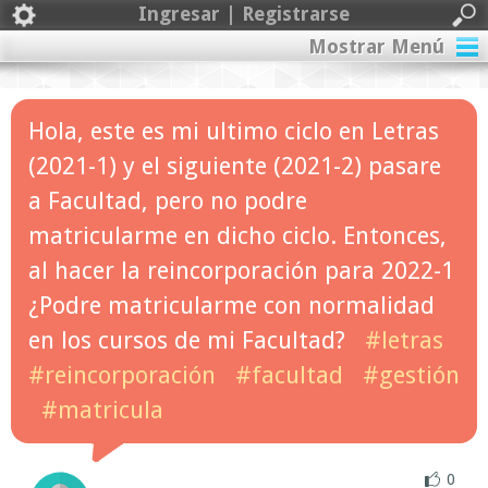
Ingresar | Registrarse
Mostrar Menú
Hola, este es mi ultimo ciclo en Letras
(2021-1) y el siguiente (2021-2) pasare
a Facultad, pero no podre
matricularme en dicho ciclo. Entonces,
al hacer la reincorporación para 2022-1
¿Podre matricularme con normalidad
en los cursos de mi Facultad?
#letras
#reincorporación
#facultad
#gestión
#matricula
0