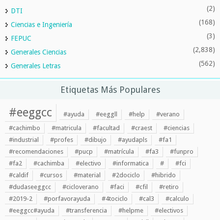
(2)
DTI
(168)
Ciencias e Ingeniería
(3)
FEPUC
(2,838)
Generales Ciencias
(562)
Generales Letras
Etiquetas Más Populares
#eeggcc
#ayuda
#eeggll
#help
#verano
#cachimbo
#matricula
#facultad
#craest
#ciencias
#industrial
#profes
#dibujo
#ayudapls
#fa1
#recomendaciones
#pucp
#matrícula
#fa3
#funpro
#fa2
#cachimba
#electivo
#informatica
#
#fci
#caldif
#cursos
#material
#2dociclo
#hibrido
#dudaseeggcc
#cicloverano
#faci
#cfil
#retiro
#2019-2
#porfavorayuda
#4tociclo
#cal3
#calculo
#eeggcc#ayuda
#transferencia
#helpme
#electivos