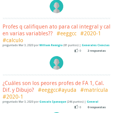
Profes q califiquen ato para cal integral y cal
en varias variables??
#eeggcc
#2020-1
#calculo
preguntado
Mar 3, 2020
por
William Remigio
(
81
puntos)
|
Generales Ciencias
0
2
respuestas
¿Cuáles son los peores profes de FA 1, Cal.
Dif. y Dibujo?
#eeggcc#ayuda
#matrícula
#2020-1
preguntado
Mar 3, 2020
por
Gonzalo Ipanaque
(
246
puntos)
|
General
0
0
respuestas