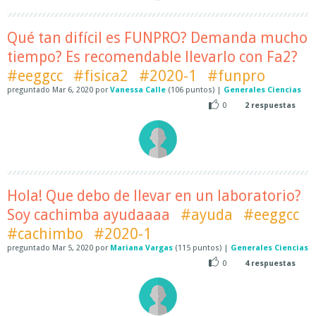
Qué tan difícil es FUNPRO? Demanda mucho
tiempo? Es recomendable llevarlo con Fa2?
#eeggcc
#fisica2
#2020-1
#funpro
preguntado
Mar 6, 2020
por
Vanessa Calle
(
106
puntos)
|
Generales Ciencias
0
2
respuestas
Hola! Que debo de llevar en un laboratorio?
Soy cachimba ayudaaaa
#ayuda
#eeggcc
#cachimbo
#2020-1
preguntado
Mar 5, 2020
por
Mariana Vargas
(
115
puntos)
|
Generales Ciencias
0
4
respuestas