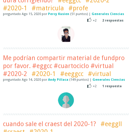
dura corrigiendo?
#eeggcc
#2020-2
#2020-1
#matricula
#profe
preguntado
Ago 15, 2020
por
Percy Kusien
(
51
puntos)
|
Generales Ciencias
+2
2
respuestas
Me podrían compartir material de fundpro
por favor. #eggcc #cuartociclo #virtual
#2020-2
#2020-1
#eeggcc
#virtual
preguntado
Ago 14, 2020
por
Andy Pillaca
(
149
puntos)
|
Generales Ciencias
+2
1
respuesta
cuando sale el craest del 2020-1?
#eeggll
#craest
#2020-1