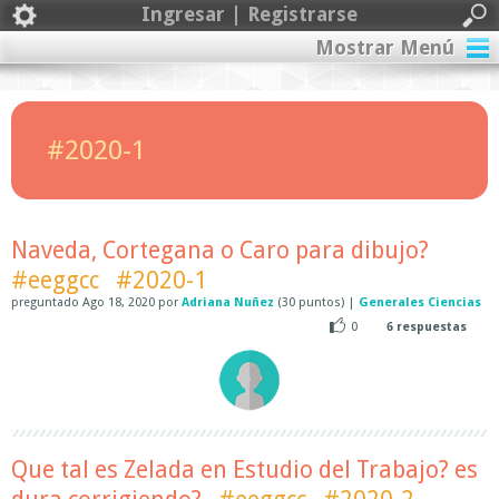
Ingresar | Registrarse
Mostrar Menú
#2020-1
Naveda, Cortegana o Caro para dibujo?
#eeggcc
#2020-1
preguntado
Ago 18, 2020
por
Adriana Nuñez
(
30
puntos)
|
Generales Ciencias
0
6
respuestas
Que tal es Zelada en Estudio del Trabajo? es