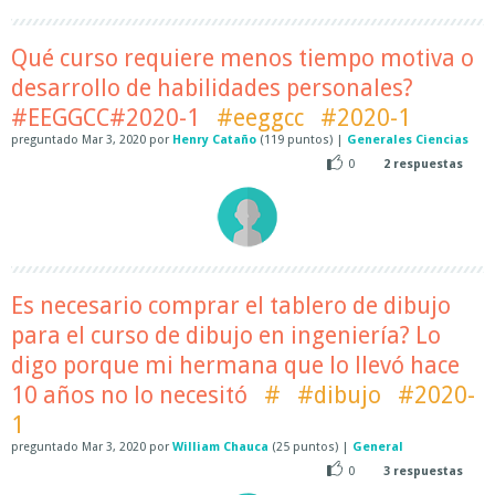
Qué curso requiere menos tiempo motiva o
desarrollo de habilidades personales?
#EEGGCC#2020-1
#eeggcc
#2020-1
preguntado
Mar 3, 2020
por
Henry Cataño
(
119
puntos)
|
Generales Ciencias
0
2
respuestas
Es necesario comprar el tablero de dibujo
para el curso de dibujo en ingeniería? Lo
digo porque mi hermana que lo llevó hace
10 años no lo necesitó
#
#dibujo
#2020-
1
preguntado
Mar 3, 2020
por
William Chauca
(
25
puntos)
|
General
0
3
respuestas