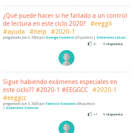
¿Qué puede hacer si he faltado a un control
de lectura en este ciclo 2020?
#eeggll
#ayuda
#help
#2020-1
preguntado
Jun 5, 2020
por
George Casimiro
(
25
puntos)
|
Generales Letras
0
1
respuesta
Sigue habiendo exámenes especiales en
este ciclo?? #2020-1 #EEGGCC
#2020-1
#eeggcc
preguntado
Jun 3, 2020
por
Fabrizio Gonzales
(
66
puntos)
|
Generales Ciencias
+1
1
respuesta