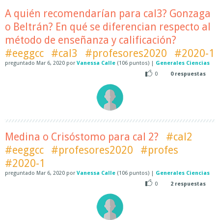
A quién recomendarían para cal3? Gonzaga
o Beltrán? En qué se diferencian respecto al
método de enseñanza y calificación?
#eeggcc
#cal3
#profesores2020
#2020-1
preguntado
Mar 6, 2020
por
Vanessa Calle
(
106
puntos)
|
Generales Ciencias
0
0
respuestas
Medina o Crisóstomo para cal 2?
#cal2
#eeggcc
#profesores2020
#profes
#2020-1
preguntado
Mar 6, 2020
por
Vanessa Calle
(
106
puntos)
|
Generales Ciencias
0
2
respuestas