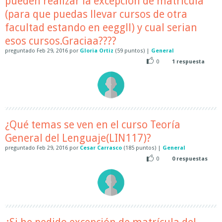
pueden realizar la excepción de matrícula
(para que puedas llevar cursos de otra
facultad estando en eeggll) y cual serian
esos cursos.Graciaa????
preguntado
Feb 29, 2016
por
Gloria Ortiz
(
59
puntos)
|
General
0
1
respuesta
¿Qué temas se ven en el curso Teoría
General del Lenguaje(LIN117)?
preguntado
Feb 29, 2016
por
Cesar Carrasco
(
185
puntos)
|
General
0
0
respuestas