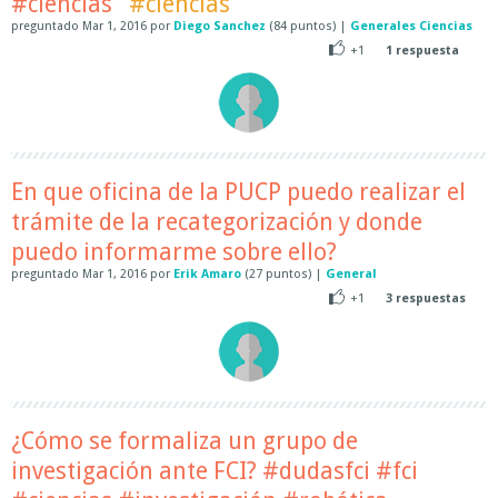
#ciencias
#ciencias
preguntado
Mar 1, 2016
por
Diego Sanchez
(
84
puntos)
|
Generales Ciencias
+1
1
respuesta
En que oficina de la PUCP puedo realizar el
trámite de la recategorización y donde
puedo informarme sobre ello?
preguntado
Mar 1, 2016
por
Erik Amaro
(
27
puntos)
|
General
+1
3
respuestas
¿Cómo se formaliza un grupo de
investigación ante FCI? #dudasfci #fci