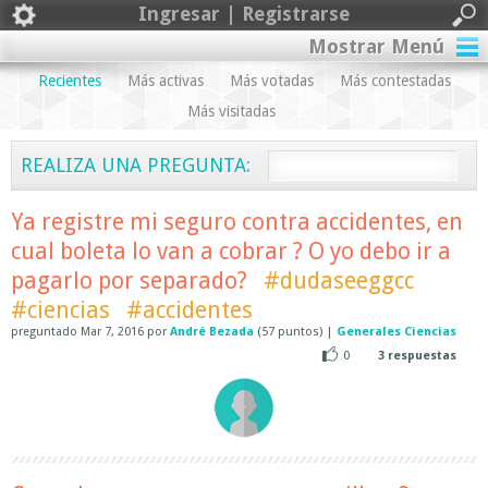
Ingresar | Registrarse
Mostrar Menú
Recientes
Más activas
Más votadas
Más contestadas
Más visitadas
REALIZA UNA PREGUNTA:
Ya registre mi seguro contra accidentes, en
cual boleta lo van a cobrar ? O yo debo ir a
pagarlo por separado?
#dudaseeggcc
#ciencias
#accidentes
preguntado
Mar 7, 2016
por
André Bezada
(
57
puntos)
|
Generales Ciencias
0
3
respuestas