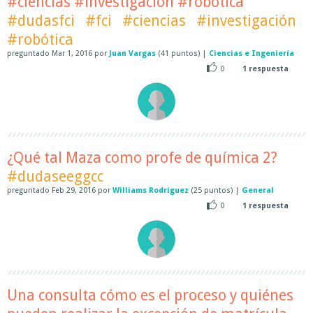
#ciencias #investigación #robótica
#dudasfci
#fci
#ciencias
#investigación
#robótica
preguntado
Mar 1, 2016
por
Juan Vargas
(
41
puntos)
|
Ciencias e Ingeniería
0
1
respuesta
¿Qué tal Maza como profe de química 2?
#dudaseeggcc
preguntado
Feb 29, 2016
por
Williams Rodriguez
(
25
puntos)
|
General
0
1
respuesta
Una consulta cómo es el proceso y quiénes