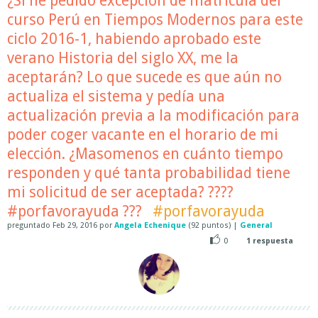
¿Si he pedido excepción de matrícula del
curso Perú en Tiempos Modernos para este
ciclo 2016-1, habiendo aprobado este
verano Historia del siglo XX, me la
aceptarán? Lo que sucede es que aún no
actualiza el sistema y pedía una
actualización previa a la modificación para
poder coger vacante en el horario de mi
elección. ¿Masomenos en cuánto tiempo
responden y qué tanta probabilidad tiene
mi solicitud de ser aceptada? ????
#porfavorayuda ???
#porfavorayuda
preguntado
Feb 29, 2016
por
Angela Echenique
(
92
puntos)
|
General
0
1
respuesta