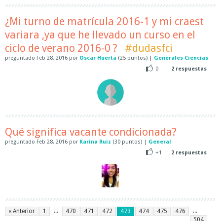
¿Mi turno de matrícula 2016-1 y mi craest
variara ,ya que he llevado un curso en el
ciclo de verano 2016-0 ?
#dudasfci
preguntado
Feb 28, 2016
por
Oscar Huerta
(
25
puntos)
|
Generales Ciencias
0
2
respuestas
Qué significa vacante condicionada?
preguntado
Feb 28, 2016
por
Karina Ruiz
(
30
puntos)
|
General
+1
2
respuestas
...
...
« Anterior
1
470
471
472
473
474
475
476
504