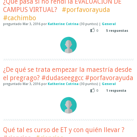
¿Qué pasa si no rendí la EVALUACIÓN DE
CAMPUS VIRTUAL?
#porfavorayuda
#cachimbo
preguntado
Mar 3, 2016
por
Katherine Cotrina
(
30
puntos)
|
General
0
5
respuestas
¿De qué se trata empezar la maestría desde
el pregrago? #dudaseeggcc #porfavorayuda
preguntado
Mar 3, 2016
por
Katherine Cotrina
(
30
puntos)
|
General
0
1
respuesta
Qué tal es curso de ET y con quién llevar ?