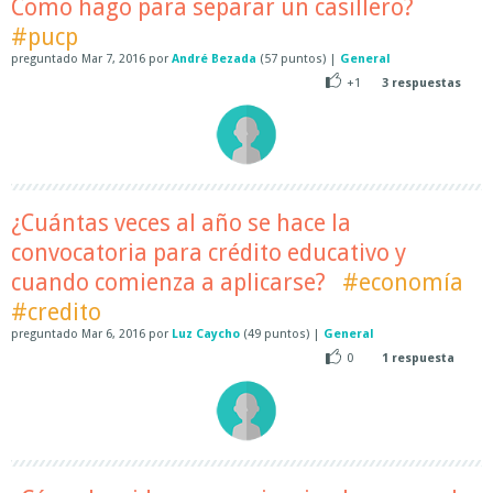
Como hago para separar un casillero?
#pucp
preguntado
Mar 7, 2016
por
André Bezada
(
57
puntos)
|
General
+1
3
respuestas
¿Cuántas veces al año se hace la
convocatoria para crédito educativo y
cuando comienza a aplicarse?
#economía
#credito
preguntado
Mar 6, 2016
por
Luz Caycho
(
49
puntos)
|
General
0
1
respuesta