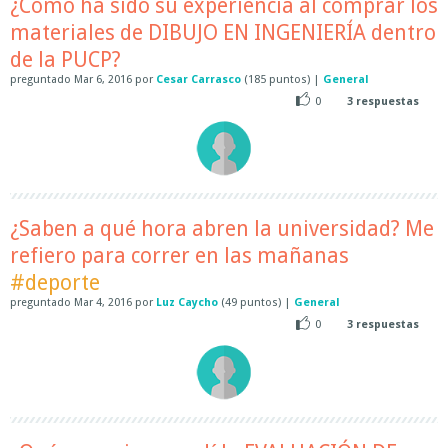
¿Cómo ha sido su experiencia al comprar los
materiales de DIBUJO EN INGENIERÍA dentro
de la PUCP?
preguntado
Mar 6, 2016
por
Cesar Carrasco
(
185
puntos)
|
General
0
3
respuestas
¿Saben a qué hora abren la universidad? Me
refiero para correr en las mañanas
#deporte
preguntado
Mar 4, 2016
por
Luz Caycho
(
49
puntos)
|
General
0
3
respuestas