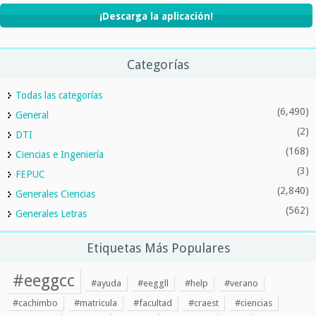
¡Descarga la aplicación!
Categorías
Todas las categorías
(6,490)
General
(2)
DTI
(168)
Ciencias e Ingeniería
(3)
FEPUC
(2,840)
Generales Ciencias
(562)
Generales Letras
Etiquetas Más Populares
#eeggcc
#ayuda
#eeggll
#help
#verano
#cachimbo
#matricula
#facultad
#craest
#ciencias