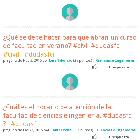
¿Qué se debe hacer para que abran un curso
de facultad en verano? #civil #dudasfci
#civil
#dudasfci
preguntado
Nov 3, 2015
por
Luis Tiburcio
(
25
puntos)
|
Ciencias e Ingeniería
0
1
respuesta
¿Cuál es el horario de atención de la
facultad de ciencias e ingeniería. #dudasfci
?
#dudasfci
preguntado
Oct 23, 2015
por
Daniel Peña
(
393
puntos)
|
Ciencias e Ingeniería
0
1
respuesta