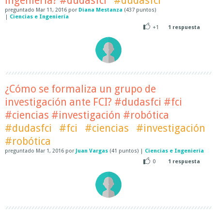
ingeniería? #dudasfci
#dudasfci
preguntado
Mar 11, 2016
por
Diana Mestanza
(
437
puntos)
|
Ciencias e Ingeniería
+1
1
respuesta
¿Cómo se formaliza un grupo de
investigación ante FCI? #dudasfci #fci
#ciencias #investigación #robótica
#dudasfci
#fci
#ciencias
#investigación
#robótica
preguntado
Mar 1, 2016
por
Juan Vargas
(
41
puntos)
|
Ciencias e Ingeniería
0
1
respuesta