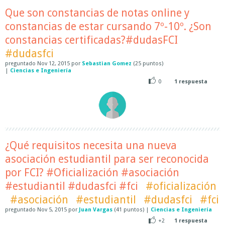
Que son constancias de notas online y
constancias de estar cursando 7º-10º. ¿Son
constancias certificadas?#dudasFCI
#dudasfci
preguntado
Nov 12, 2015
por
Sebastian Gomez
(
25
puntos)
|
Ciencias e Ingeniería
0
1
respuesta
¿Qué requisitos necesita una nueva
asociación estudiantil para ser reconocida
por FCI? #Oficialización #asociación
#estudiantil #dudasfci #fci
#oficialización
#asociación
#estudiantil
#dudasfci
#fci
preguntado
Nov 5, 2015
por
Juan Vargas
(
41
puntos)
|
Ciencias e Ingeniería
+2
1
respuesta