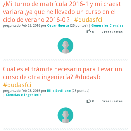
¿Mi turno de matrícula 2016-1 y mi craest
variara ,ya que he llevado un curso en el
ciclo de verano 2016-0 ?
#dudasfci
preguntado
Feb 28, 2016
por
Oscar Huerta
(
25
puntos)
|
Generales Ciencias
0
2
respuestas
Cuál es el trámite necesario para llevar un
curso de otra ingeniería? #dudasfci
#dudasfci
preguntado
Feb 23, 2016
por
Bills Sevillano
(
25
puntos)
|
Ciencias e Ingeniería
0
0
respuestas