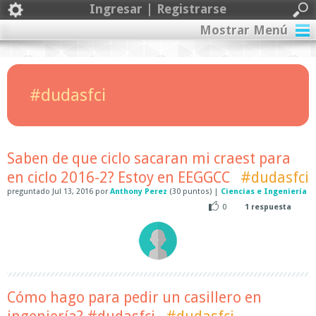
Ingresar | Registrarse
Mostrar Menú
#dudasfci
Saben de que ciclo sacaran mi craest para
en ciclo 2016-2? Estoy en EEGGCC
#dudasfci
preguntado
Jul 13, 2016
por
Anthony Perez
(
30
puntos)
|
Ciencias e Ingeniería
0
1
respuesta
Cómo hago para pedir un casillero en