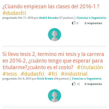
¿Cùando empiezan las clases del 2016-1 ?
#dudasfci
preguntado
Feb 11, 2016
por
André Bezada
(
57
puntos)
|
Ciencias e Ingeniería
0
2
respuestas
Si llevo tesis 2, termino mi tesis y la carrera
en 2016-2, ¿cuánto tengo que esperar para
titularme?¿cuánto es el costo?
#titulación
#tesis
#dudasfci
#fci
#industrial
preguntado
Dic 9, 2015
por
Erick Brown
(
34
puntos)
|
Ciencias e Ingeniería
+2
3
respuestas