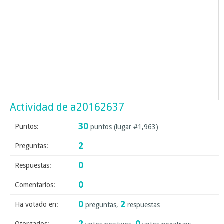
Actividad de a20162637
30
Puntos:
puntos (lugar #
1,963
)
2
Preguntas:
0
Respuestas:
0
Comentarios:
0
2
Ha votado en:
preguntas,
respuestas
2
0