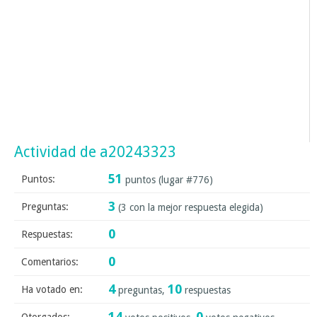
Actividad de a20243323
51
Puntos:
puntos (lugar #
776
)
3
Preguntas:
(
3
con la mejor respuesta elegida)
0
Respuestas:
0
Comentarios:
4
10
Ha votado en:
preguntas,
respuestas
14
0