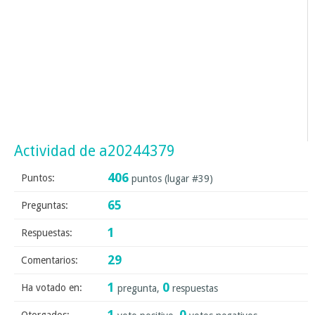
Actividad de a20244379
406
Puntos:
puntos (lugar #
39
)
65
Preguntas:
1
Respuestas:
29
Comentarios:
1
0
Ha votado en:
pregunta,
respuestas
1
0