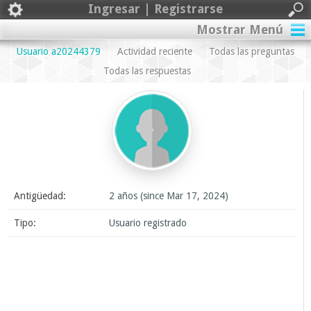
Ingresar | Registrarse
Mostrar Menú
Usuario a20244379
Actividad reciente
Todas las preguntas
Todas las respuestas
Antigüedad:
2 años (since Mar 17, 2024)
Tipo:
Usuario registrado