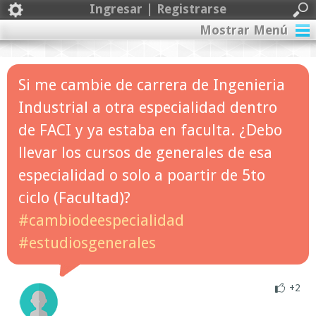
Ingresar | Registrarse
Mostrar Menú
Si me cambie de carrera de Ingenieria
Industrial a otra especialidad dentro
de FACI y ya estaba en faculta. ¿Debo
llevar los cursos de generales de esa
especialidad o solo a poartir de 5to
ciclo (Facultad)?
#cambiodeespecialidad
#estudiosgenerales
+2