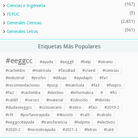
(167)
Ciencias e Ingeniería
(3)
FEPUC
(2,831)
Generales Ciencias
(561)
Generales Letras
Etiquetas Más Populares
#eeggcc
#ayuda
#eeggll
#help
#verano
#cachimbo
#matricula
#facultad
#craest
#ciencias
#industrial
#profes
#dibujo
#ayudapls
#fa1
#recomendaciones
#pucp
#matrícula
#fa3
#funpro
#fa2
#cachimba
#electivo
#informatica
#
#fci
#caldif
#cursos
#material
#2dociclo
#hibrido
#dudaseeggcc
#cicloverano
#retiro
#faci
#2019-2
#cfil
#porfavorayuda
#4tociclo
#cal3
#calculo
#eeggcc#ayuda
#transferencia
#helpme
#electivos
#2020-2
#necesitoayuda
#2021-2
#letras
#cal4