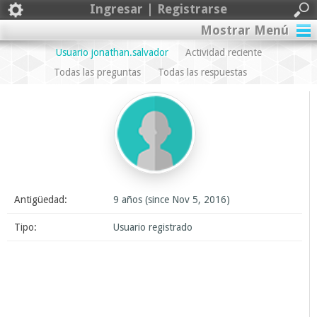
Ingresar | Registrarse
Mostrar Menú
Usuario jonathan.salvador
Actividad reciente
Todas las preguntas
Todas las respuestas
Antigüedad:
9 años (since Nov 5, 2016)
Tipo:
Usuario registrado