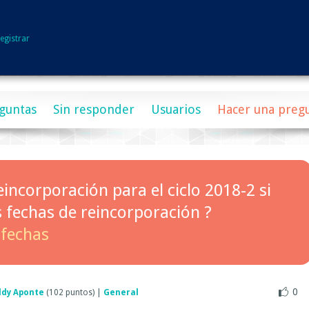
egistrar
guntas
Sin responder
Usuarios
Hacer una preg
eincorporación para el ciclo 2018-2 si
 fechas de reincorporación ?
fechas
0
ddy Aponte
(
102
puntos)
|
General