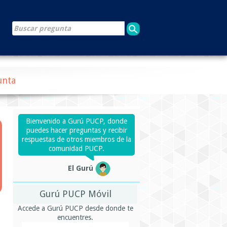
unta
Bienvenido a Gurú PUCP, donde
puedes hacer preguntas y recibir
respuestas de otros miembros de la
comunidad PUCP.
El Gurú
Gurú PUCP Móvil
Accede a Gurú PUCP desde donde te
encuentres.