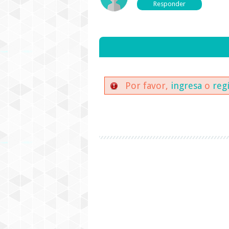
Por favor,
ingresa
o
reg