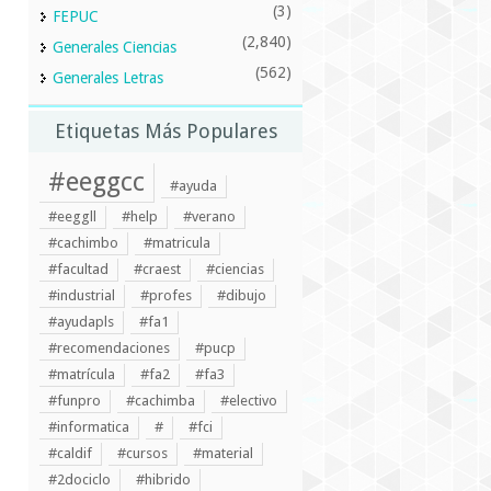
(3)
FEPUC
(2,840)
Generales Ciencias
(562)
Generales Letras
Etiquetas Más Populares
#eeggcc
#ayuda
#eeggll
#help
#verano
#cachimbo
#matricula
#facultad
#craest
#ciencias
#industrial
#profes
#dibujo
#ayudapls
#fa1
#recomendaciones
#pucp
#matrícula
#fa2
#fa3
#funpro
#cachimba
#electivo
#informatica
#
#fci
#caldif
#cursos
#material
#2dociclo
#hibrido