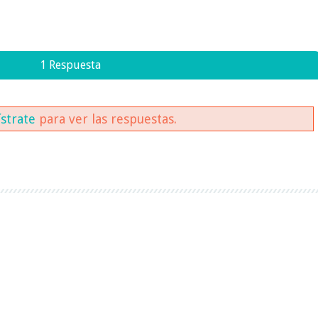
1 Respuesta
ístrate
para ver las respuestas.