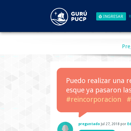
R
Pre
Puedo realizar una r
esque ya pasaron las
#reincorporacion
#
preguntado
Jul 27, 2018
por
E