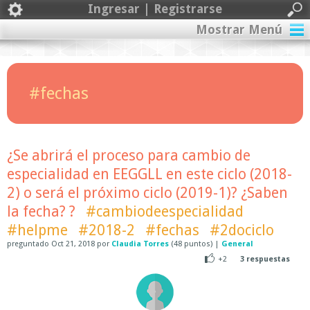
Ingresar | Registrarse
Mostrar Menú
#fechas
¿Se abrirá el proceso para cambio de
especialidad en EEGGLL en este ciclo (2018-
2) o será el próximo ciclo (2019-1)? ¿Saben
la fecha? ?
#cambiodeespecialidad
#helpme
#2018-2
#fechas
#2dociclo
preguntado
Oct 21, 2018
por
Claudia Torres
(
48
puntos)
|
General
+2
3
respuestas