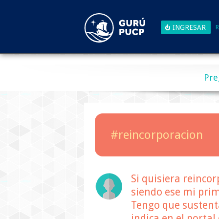
R
Pre
#reincorporacion
Si quisiera reinco
siendo ese mi prime
Tengo que sustent
indica en el portal