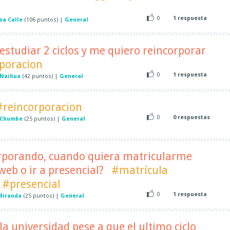
0
1
respuesta
sa Calle
(
106
puntos)
|
General
 estudiar 2 ciclos y me quiero reincorporar
poracion
0
1
respuesta
 Naihua
(
42
puntos)
|
General
#reincorporacion
0
0
respuestas
 Chumbe
(
25
puntos)
|
General
orporando, cuando quiera matricularme
web o ir a presencial?
#matrícula
#presencial
0
1
respuesta
Miranda
(
25
puntos)
|
General
la universidad pese a que el ultimo ciclo