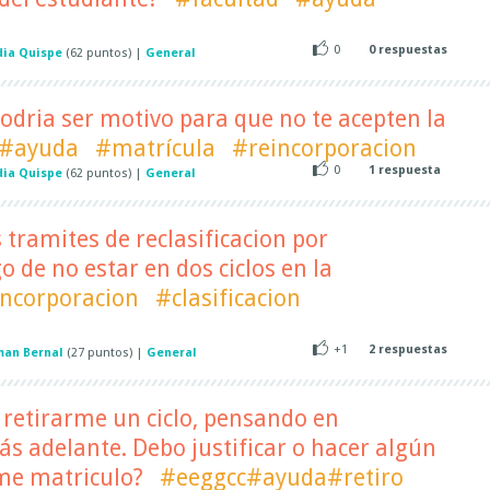
0
0
respuestas
dia Quispe
(
62
puntos)
|
General
odria ser motivo para que no te acepten la
#ayuda
#matrícula
#reincorporacion
0
1
respuesta
dia Quispe
(
62
puntos)
|
General
 tramites de reclasificacion por
o de no estar en dos ciclos en la
incorporacion
#clasificacion
+1
2
respuestas
an Bernal
(
27
puntos)
|
General
 retirarme un ciclo, pensando en
 adelante. Debo justificar o hacer algún
 me matriculo?
#eeggcc#ayuda#retiro