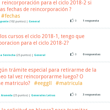
 reincorporación para el ciclo 2018-2 si
as fechas de reincorporación ?
#fechas
0
1
respuesta
Aponte
(
102
puntos)
|
General
los cursos el ciclo 2018-1, tengo que
rporacion para el ciclo 2018-2?
0
0
respuestas
na Sevincha
(
25
puntos)
|
General
gún trámite especial para retirarme de la
neo tal vez reincorporarme luego? O
e matriculo?
#eeggll
#matricula
0
3
respuestas
a Araneda
(
25
puntos)
|
Generales Letras