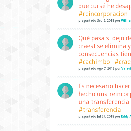
que cursé he desa
#reincorporacion
preguntado
Sep 6, 2018
por
Willi
Qué pasa si dejo de
craest se elimina 
consecuencias tie
#cachimbo
#crae
preguntado
Ago 7, 2018
por
Valer
Es necesario hacer
hecho una reincorp
una transferencia 
#transferencia
preguntado
Jul 27, 2018
por
Eddy 