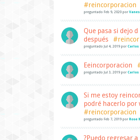
#reincorporacion
preguntado
Feb 9, 2020
por
Vanes
Que pasa si dejo d
después
#reincor
preguntado
Jul 4, 2019
por
Carlos
Eeincorporacion
preguntado
Jul 3, 2019
por
Carlos
Si me estoy reinc
podré hacerlo por 
#reincorporacion
preguntado
Feb 7, 2019
por
Rose 
?Puedo regresar a 