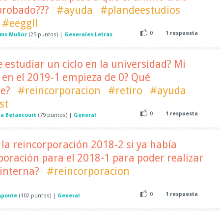
probado???
#ayuda
#plandeestudios
#eeggll
0
1
respuesta
ams Muñoz
(
25
puntos)
|
Generales Letras
 estudiar un ciclo en la universidad? Mi
y en el 2019-1 empieza de 0? Qué
ne?
#reincorporacion
#retiro
#ayuda
st
0
1
respuesta
ia Betancourt
(
79
puntos)
|
General
 la reincorporación 2018-2 si ya había
oración para el 2018-1 para poder realizar
interna?
#reincorporacion
0
1
respuesta
Aponte
(
102
puntos)
|
General