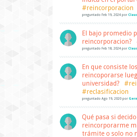
#reincorporacion
preguntado
Feb 19, 2024
por
Clau
El bajo promedio p
reincorporacion?
preguntado
Feb 18, 2024
por
Clau
En que consiste los
reincoporarse lueg
universidad?
#re
#reclasificacion
preguntado
Ago 19, 2020
por
Germ
Qué pasa si decido
reincorporarme más
trámite o solo no