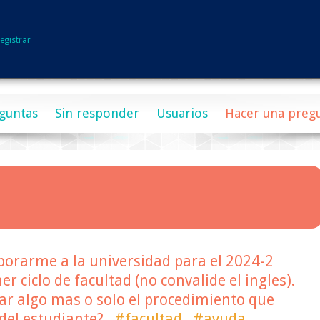
egistrar
guntas
Sin responder
Usuarios
Hacer una preg
rporarme a la universidad para el 2024-2
r ciclo de facultad (no convalide el ingles).
ar algo mas o solo el procedimiento que
 del estudiante?
#facultad
#ayuda