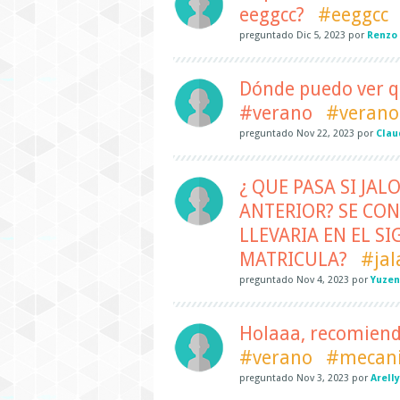
eeggcc?
#eeggcc
preguntado
Dic 5, 2023
por
Renzo
Dónde puedo ver q
#verano
#verano
preguntado
Nov 22, 2023
por
Clau
¿ QUE PASA SI JAL
ANTERIOR? SE CO
LLEVARIA EN EL S
MATRICULA?
#jal
preguntado
Nov 4, 2023
por
Yuze
Holaaa, recomien
#verano
#mecani
preguntado
Nov 3, 2023
por
Arell