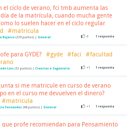
n el ciclo de verano, fci tmb aumenta las
 día de la matrícula, cuando mucha gente
omo lo suelen hacer en el ciclo regular
ad
#matricula
0
1
respuesta
o Bujaico
(
239
puntos)
|
General
rofe para GYDE?
#gyde
#faci
#facultad
erano
+1
1
respuesta
ndo Luis
(
32
puntos)
|
Ciencias e Ingeniería
gunta si me matricule en curso de verano
po en el curso me devuelven el dinero?
#matricula
+1
1
respuesta
cio Fernandez
(
68
puntos)
|
General
bi que profe recomiendan para Pensamiento