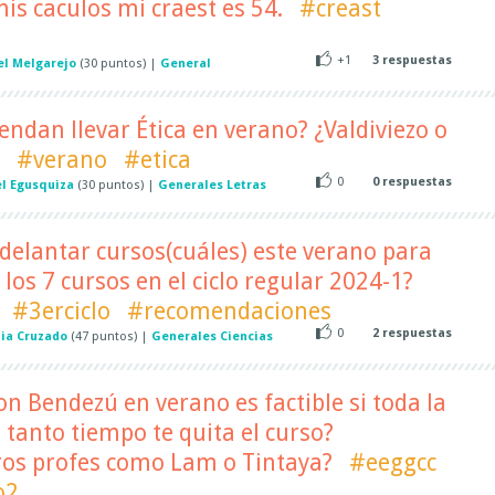
is caculos mi craest es 54.
#creast
+1
3
respuestas
el Melgarejo
(
30
puntos)
|
General
ndan llevar Ética en verano? ¿Valdiviezo o
#verano
#etica
0
0
respuestas
l Egusquiza
(
30
puntos)
|
Generales Letras
elantar cursos(cuáles) este verano para
r los 7 cursos en el ciclo regular 2024-1?
#3erciclo
#recomendaciones
0
2
respuestas
ia Cruzado
(
47
puntos)
|
Generales Ciencias
on Bendezú en verano es factible si toda la
 tanto tiempo te quita el curso?
os profes como Lam o Tintaya?
#eeggcc
o2