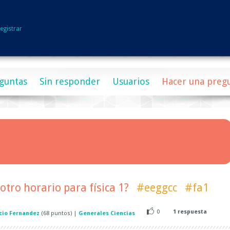
egistrar
guntas
Sin responder
Usuarios
Hacer una preg
otro horario para física 1?
#eeggcc
#fa1
0
1
respuesta
cio Fernandez
(
68
puntos)
|
Generales Ciencias