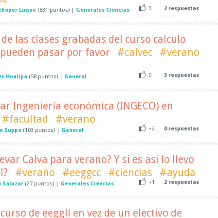
0
2
respuestas
thoper Luque
(
831
puntos)
|
Generales Ciencias
 de las clases grabadas del curso calculo
s pueden pasar por favor
#calvec
#verano
0
3
respuestas
es Huallpa
(
58
puntos)
|
General
var Ingeniería económica (INGECO) en
#facultad
#verano
+2
0
respuestas
le Suppe
(
103
puntos)
|
General
var Calva para verano? Y si es asi lo llevo
l?
#verano
#eeggcc
#ciencias
#ayuda
+1
2
respuestas
 Salazar
(
27
puntos)
|
Generales Ciencias
curso de eeggll en vez de un electivo de