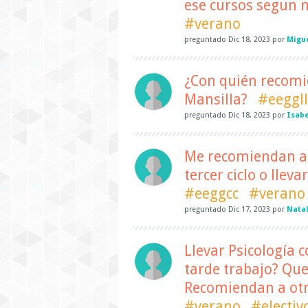
ese cursos segun m
#verano
preguntado
Dic 18, 2023
por
Migu
¿Con quién recomie
Mansilla?
#eeggll
preguntado
Dic 18, 2023
por
Isabe
Me recomiendan ad
tercer ciclo o lleva
#eeggcc
#verano
preguntado
Dic 17, 2023
por
Natal
Llevar Psicología c
tarde trabajo? Que
Recomiendan a otr
#verano
#electiv