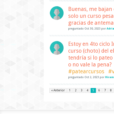
Buenas, me bajan el
solo un curso pesa
gracias de antem
preguntado
Oct 30, 2023
por
Adri
Estoy en 4to ciclo 
curso (choto) del e
tendría si lo pateo
o no vale la pena?
#patearcursos
#
preguntado
Oct 2, 2023
por
Hiram
« Anterior
1
2
3
4
5
6
7
8