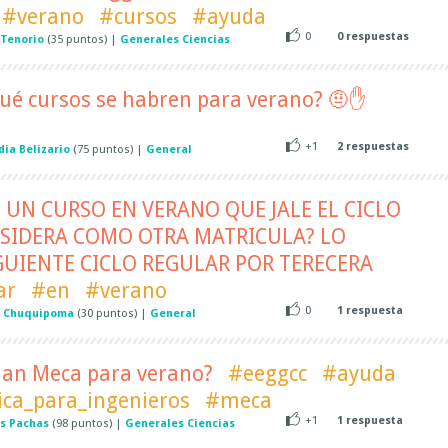
#verano
#cursos
#ayuda
0
0
respuestas
 Tenorio
(
35
puntos)
|
Generales Ciencias
ué cursos se habren para verano? 🤨✋
+1
2
respuestas
dia Belizario
(
75
puntos)
|
General
O UN CURSO EN VERANO QUE JALE EL CICLO
NSIDERA COMO OTRA MATRICULA? LO
IGUIENTE CICLO REGULAR POR TERECERA
ar
#en
#verano
0
1
respuesta
n Chuquipoma
(
30
puntos)
|
General
dan Meca para verano?
#eeggcc
#ayuda
ca_para_ingenieros
#meca
+1
1
respuesta
ys Pachas
(
98
puntos)
|
Generales Ciencias