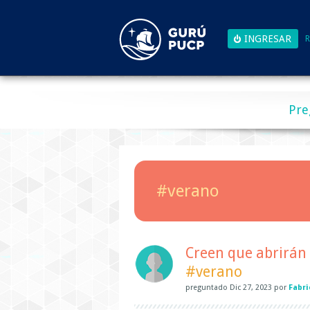
R
Pre
#verano
Creen que abrirán 
#verano
preguntado
Dic 27, 2023
por
Fabri