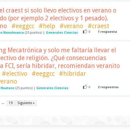
 craest si solo llevo electivos en verano o
do (por ejemplo 2 electivos y 1 pesado).
ano
#eeggcc
#help
#verano
#craest
0
1
respuesta
an Nunahuanca
(
25
puntos)
|
Generales Ciencias
Ing Mecatrónica y solo me faltaría llevar el
lectivo de religión. ¿Qué consecuencias
 a FCI, sería hibridar, recomiendan veranito
#electivo
#eeggcc
#hibridar
verano
0
2
respuestas
 Huatuco
(
25
puntos)
|
Generales Ciencias
...
19
Siguiente »