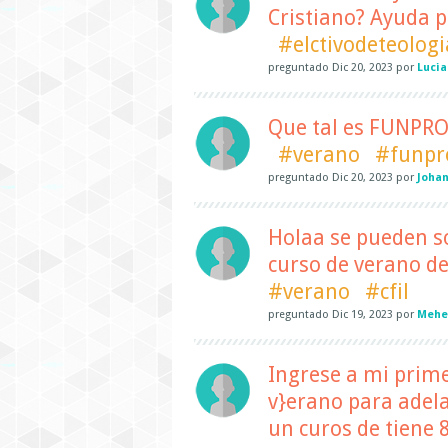
Cristiano? Ayuda p
#elctivodeteologi
preguntado
Dic 20, 2023
por
Lucia
Que tal es FUNPRO
#verano
#funpr
preguntado
Dic 20, 2023
por
Joha
Holaa se pueden s
curso de verano del
#verano
#cfil
preguntado
Dic 19, 2023
por
Mehel
Ingrese a mi prime
v}erano para adel
un curos de tiene 8