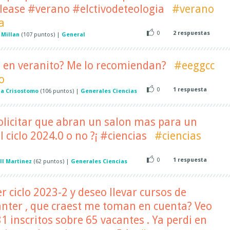
lease #verano #elctivodeteologia
#verano
a
0
2
respuestas
 Millan
(
107
puntos)
|
General
 en veranito? Me lo recomiendan?
#eeggcc
o
0
1
respuesta
na Crisostomo
(
106
puntos)
|
Generales Ciencias
olicitar que abran un salon mas para un
 ciclo 2024.0 o no ?¡ #ciencias
#ciencias
0
1
respuesta
l Martinez
(
62
puntos)
|
Generales Ciencias
r ciclo 2023-2 y deseo llevar cursos de
anter , que craest me toman en cuenta? Veo
1 inscritos sobre 65 vacantes . Ya perdi en