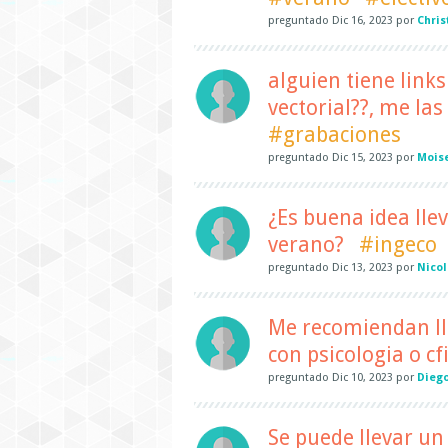
preguntado
Dic 16, 2023
por
Chris
alguien tiene links
vectorial??, me la
#grabaciones
preguntado
Dic 15, 2023
por
Mois
¿Es buena idea lle
verano?
#ingeco
preguntado
Dic 13, 2023
por
Nico
Me recomiendan lle
con psicologia o cfi
preguntado
Dic 10, 2023
por
Diego
Se puede llevar un 