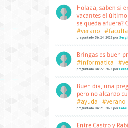
Holaaa, saben si e
vacantes el último
se queda afuera? C
#verano
#facult
preguntado
Dic 24, 2023
por
Sergi
Bringas es buen p
#informatica
#v
preguntado
Dic 22, 2023
por
Ferna
Buen dia, una pre
pero no alcanzo cu
#ayuda
#verano
preguntado
Dic 21, 2023
por
Fabri
Entre Castro y Ra