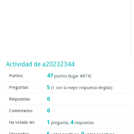
Actividad de a20232344
47
Puntos:
puntos (lugar #
874
)
5
Preguntas:
(
1
con la mejor respuesta elegida)
0
Respuestas:
0
Comentarios:
1
4
Ha votado en:
pregunta,
respuestas
5
0