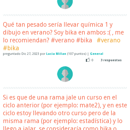
Qué tan pesado sería llevar química 1 y
dibujo en verano? Soy bika en ambos :( , me
lo recomiendan? #verano #bika
#verano
#bika
preguntado
Dic 27, 2023
por
Lucia Millan
(
107
puntos)
|
General
0
3
respuestas
Si es que de una rama jale un curso en el
ciclo anterior (por ejemplo: mate2), y en este
ciclo estoy llevando otro curso pero de la
misma rama (por ejemplo: estadística) y lo
llego a jalar, se consideraría como bika o