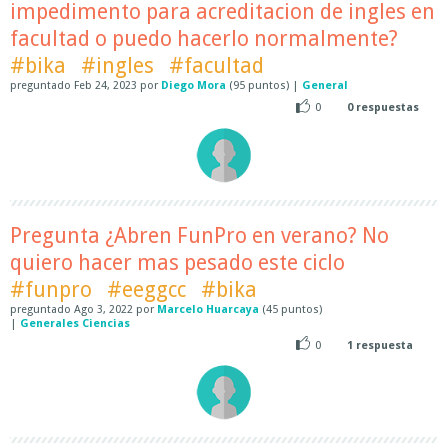
impedimento para acreditacion de ingles en
facultad o puedo hacerlo normalmente?
#bika
#ingles
#facultad
preguntado
Feb 24, 2023
por
Diego Mora
(
95
puntos)
|
General
0
0
respuestas
Pregunta ¿Abren FunPro en verano? No
quiero hacer mas pesado este ciclo
#funpro
#eeggcc
#bika
preguntado
Ago 3, 2022
por
Marcelo Huarcaya
(
45
puntos)
|
Generales Ciencias
0
1
respuesta