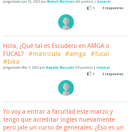
preguntado
Jun 12, 2023
por
Mehell Martinez
(
62
puntos)
|
General
0
3
respuestas
Hola, ¿Qué tal es Escudero en AMGA o
FUCAL?
#matricula
#amga
#fucal
#bika
preguntado
Mar 7, 2023
por
Nayelly Mercado
(
30
puntos)
|
General
0
3
respuestas
Yo voy a entrar a facultad este marzo y
tengo que acreditar ingles nuevamente
pero jale un curso de generales. ¿Eso es un