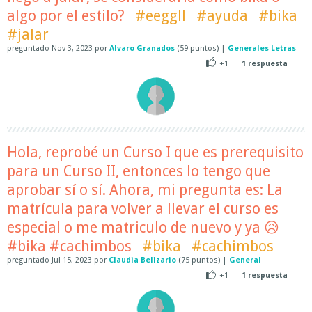
algo por el estilo?
#eeggll
#ayuda
#bika
#jalar
preguntado
Nov 3, 2023
por
Alvaro Granados
(
59
puntos)
|
Generales Letras
+1
1
respuesta
Hola, reprobé un Curso I que es prerequisito
para un Curso II, entonces lo tengo que
aprobar sí o sí. Ahora, mi pregunta es: La
matrícula para volver a llevar el curso es
especial o me matriculo de nuevo y ya 😥
#bika #cachimbos
#bika
#cachimbos
preguntado
Jul 15, 2023
por
Claudia Belizario
(
75
puntos)
|
General
+1
1
respuesta