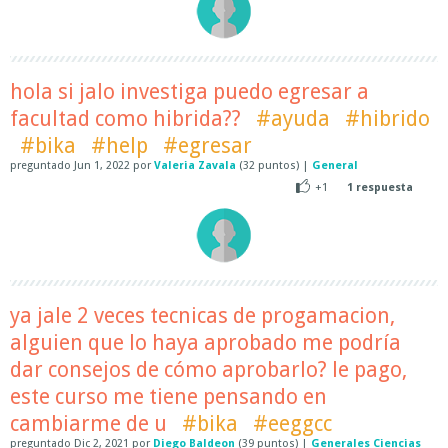
hola si jalo investiga puedo egresar a
facultad como hibrida??
#ayuda
#hibrido
#bika
#help
#egresar
preguntado
Jun 1, 2022
por
Valeria Zavala
(
32
puntos)
|
General
+1
1
respuesta
ya jale 2 veces tecnicas de progamacion,
alguien que lo haya aprobado me podría
dar consejos de cómo aprobarlo? le pago,
este curso me tiene pensando en
cambiarme de u
#bika
#eeggcc
preguntado
Dic 2, 2021
por
Diego Baldeon
(
39
puntos)
|
Generales Ciencias