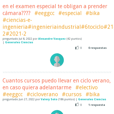
en el examen especial te obligan a prender
cámara????
#eeggcc
#especial
#bika
#ciencias-e-
ingenieria#ingenieriaindustrial#6tociclo#21
2#2021-2
preguntado
Jul 8, 2022
por
Alexandre Vasquez
(
42
puntos)
|
Generales Ciencias
0
0
respuestas
Cuantos cursos puedo llevar en ciclo verano,
en caso quiera adelantarme
#electivo
#eeggcc
#cicloverano
#cursos
#bika
preguntado
Jun 27, 2022
por
Valery Soto
(
186
puntos)
|
Generales Ciencias
0
1
respuesta