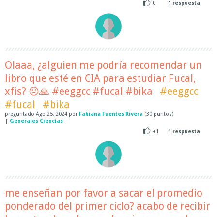
0
1
respuesta
Olaaa, ¿alguien me podría recomendar un
libro que esté en CIA para estudiar Fucal,
xfis? ☹️🙏 #eeggcc #fucal #bika
#eeggcc
#fucal
#bika
preguntado
Ago 25, 2024
por
Fabiana Fuentes Rivera
(
30
puntos)
|
Generales Ciencias
+1
1
respuesta
me enseñan por favor a sacar el promedio
ponderado del primer ciclo? acabo de recibir