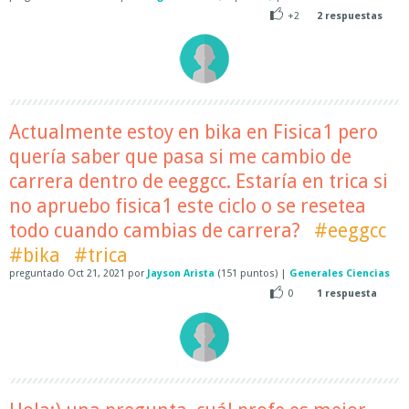
+2
2
respuestas
Actualmente estoy en bika en Fisica1 pero
quería saber que pasa si me cambio de
carrera dentro de eeggcc. Estaría en trica si
no apruebo fisica1 este ciclo o se resetea
todo cuando cambias de carrera?
#eeggcc
#bika
#trica
preguntado
Oct 21, 2021
por
Jayson Arista
(
151
puntos)
|
Generales Ciencias
0
1
respuesta