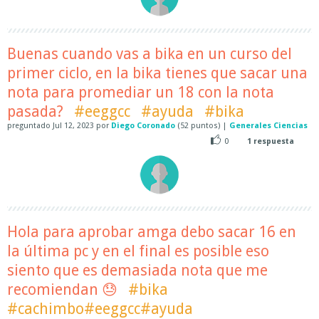
Buenas cuando vas a bika en un curso del
primer ciclo, en la bika tienes que sacar una
nota para promediar un 18 con la nota
pasada?
#eeggcc
#ayuda
#bika
preguntado
Jul 12, 2023
por
Diego Coronado
(
52
puntos)
|
Generales Ciencias
0
1
respuesta
Hola para aprobar amga debo sacar 16 en
la última pc y en el final es posible eso
siento que es demasiada nota que me
recomiendan 😓
#bika
#cachimbo#eeggcc#ayuda