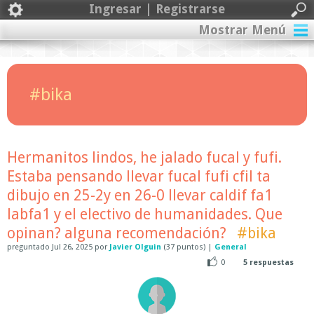
Ingresar | Registrarse
Mostrar Menú
#bika
Hermanitos lindos, he jalado fucal y fufi.
Estaba pensando llevar fucal fufi cfil ta
dibujo en 25-2y en 26-0 llevar caldif fa1
labfa1 y el electivo de humanidades. Que
opinan? alguna recomendación?
#bika
preguntado
Jul 26, 2025
por
Javier Olguin
(
37
puntos)
|
General
0
5
respuestas