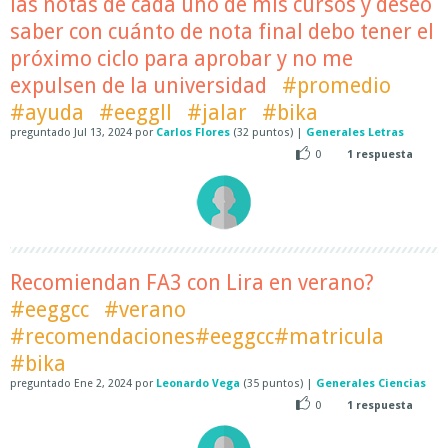
las notas de cada uno de mis cursos y deseo
saber con cuánto de nota final debo tener el
próximo ciclo para aprobar y no me
expulsen de la universidad
#promedio
#ayuda
#eeggll
#jalar
#bika
preguntado
Jul 13, 2024
por
Carlos Flores
(
32
puntos)
|
Generales Letras
0
1
respuesta
Recomiendan FA3 con Lira en verano?
#eeggcc
#verano
#recomendaciones#eeggcc#matricula
#bika
preguntado
Ene 2, 2024
por
Leonardo Vega
(
35
puntos)
|
Generales Ciencias
0
1
respuesta