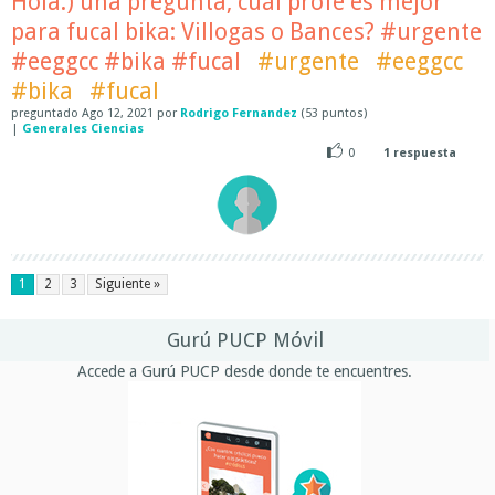
Hola:) una pregunta, cuál profe es mejor
para fucal bika: Villogas o Bances? #urgente
#eeggcc #bika #fucal
#urgente
#eeggcc
#bika
#fucal
preguntado
Ago 12, 2021
por
Rodrigo Fernandez
(
53
puntos)
|
Generales Ciencias
0
1
respuesta
1
2
3
Siguiente »
Gurú PUCP Móvil
Accede a Gurú PUCP desde donde te encuentres.