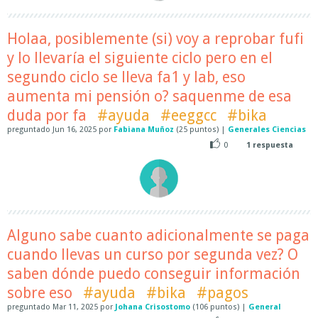
Holaa, posiblemente (si) voy a reprobar fufi
y lo llevaría el siguiente ciclo pero en el
segundo ciclo se lleva fa1 y lab, eso
aumenta mi pensión o? saquenme de esa
duda por fa
#ayuda
#eeggcc
#bika
preguntado
Jun 16, 2025
por
Fabiana Muñoz
(
25
puntos)
|
Generales Ciencias
0
1
respuesta
Alguno sabe cuanto adicionalmente se paga
cuando llevas un curso por segunda vez? O
saben dónde puedo conseguir información
sobre eso
#ayuda
#bika
#pagos
preguntado
Mar 11, 2025
por
Johana Crisostomo
(
106
puntos)
|
General