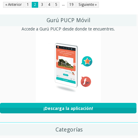
...
« Anterior
1
2
3
4
5
19
Siguiente »
Gurú PUCP Móvil
Accede a Gurú PUCP desde donde te encuentres.
¡Descarga la aplicación!
Categorías