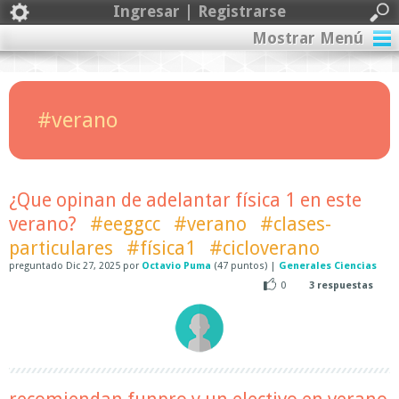
Ingresar | Registrarse
Mostrar Menú
#verano
¿Que opinan de adelantar física 1 en este
verano?
#eeggcc
#verano
#clases-
particulares
#física1
#cicloverano
preguntado
Dic 27, 2025
por
Octavio Puma
(
47
puntos)
|
Generales Ciencias
0
3
respuestas