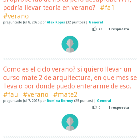
podría llevar teoría en verano?
#fa1
#verano
preguntado
Jul 8, 2025
por
Alex Rojas
(
32
puntos)
|
General
+1
1
respuesta
Como es el ciclo verano? si quiero llevar un
curso mate 2 de arquitectura, en que mes se
lleva o por donde puedo enterarme de eso.
#fau
#verano
#mate2
preguntado
Jul 7, 2025
por
Romina Bernuy
(
25
puntos)
|
General
0
1
respuesta