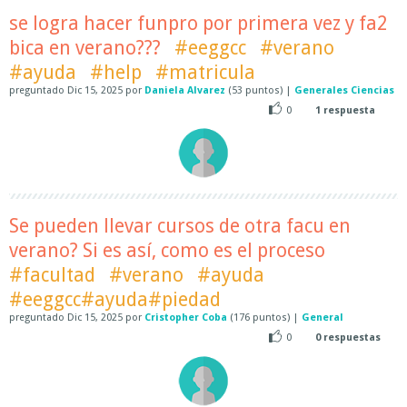
se logra hacer funpro por primera vez y fa2
bica en verano???
#eeggcc
#verano
#ayuda
#help
#matricula
preguntado
Dic 15, 2025
por
Daniela Alvarez
(
53
puntos)
|
Generales Ciencias
0
1
respuesta
Se pueden llevar cursos de otra facu en
verano? Si es así, como es el proceso
#facultad
#verano
#ayuda
#eeggcc#ayuda#piedad
preguntado
Dic 15, 2025
por
Cristopher Coba
(
176
puntos)
|
General
0
0
respuestas