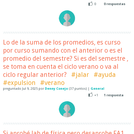
0
0
respuestas
Lo de la suma de los promedios, es curso
por curso sumando con el anterior o es el
promedio del semestre? Si es del semestre ,
se toma en cuenta el ciclo verano o va al
ciclo regular anterior?
#jalar
#ayuda
#expulsion
#verano
preguntado
Jul 9, 2025
por
Denny Conejo
(
37
puntos)
|
General
+1
1
respuesta
Si aprobé lab de física pero desaprobe FA1,