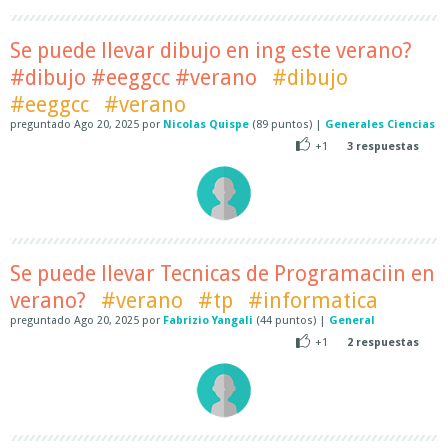
Se puede llevar dibujo en ing este verano?
#dibujo #eeggcc #verano
#dibujo
#eeggcc
#verano
preguntado
Ago 20, 2025
por
Nicolas Quispe
(
89
puntos)
|
Generales Ciencias
+1
3
respuestas
Se puede llevar Tecnicas de Programaciin en
verano?
#verano
#tp
#informatica
preguntado
Ago 20, 2025
por
Fabrizio Yangali
(
44
puntos)
|
General
+1
2
respuestas