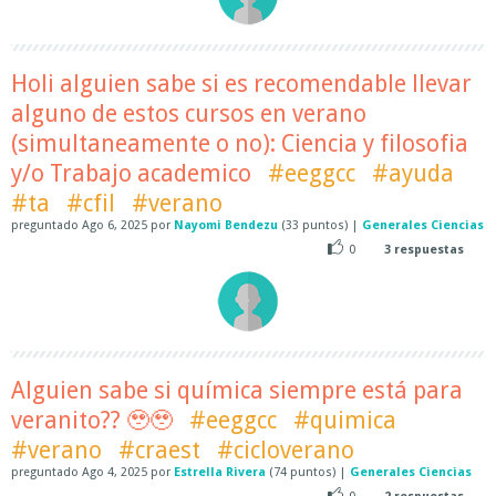
Holi alguien sabe si es recomendable llevar
alguno de estos cursos en verano
(simultaneamente o no): Ciencia y filosofia
y/o Trabajo academico
#eeggcc
#ayuda
#ta
#cfil
#verano
preguntado
Ago 6, 2025
por
Nayomi Bendezu
(
33
puntos)
|
Generales Ciencias
0
3
respuestas
Alguien sabe si química siempre está para
veranito?? 🥹🥹
#eeggcc
#quimica
#verano
#craest
#cicloverano
preguntado
Ago 4, 2025
por
Estrella Rivera
(
74
puntos)
|
Generales Ciencias