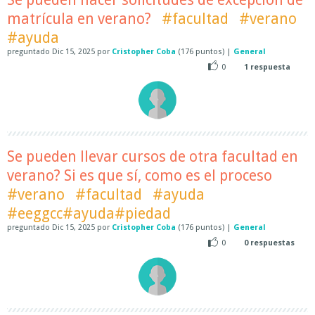
matrícula en verano?
#facultad
#verano
#ayuda
preguntado
Dic 15, 2025
por
Cristopher Coba
(
176
puntos)
|
General
0
1
respuesta
Se pueden llevar cursos de otra facultad en
verano? Si es que sí, como es el proceso
#verano
#facultad
#ayuda
#eeggcc#ayuda#piedad
preguntado
Dic 15, 2025
por
Cristopher Coba
(
176
puntos)
|
General
0
0
respuestas