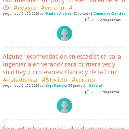
recomiendan funpro y un electivo en verano
😩
#eeggcc
#verano
#
preguntado
Dic 20, 2025
por
Daniela Alvarez
(
53
puntos)
|
Generales Ciencias
+1
2
respuestas
Alguna recomendación en estadística para
ingeniería en verano? será primera vez y
solo hay 2 profesores: Osorio y De la Cruz
#estadistica
#5tociclo
#verano
preguntado
Dic 20, 2025
por
Yago Pantoja
(
99
puntos)
|
General
0
1
respuesta
Se pueden hacer solicitudes de excepción de