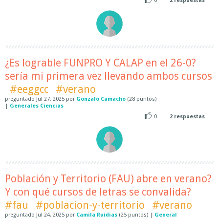
0
2
respuestas
¿Es lograble FUNPRO Y CALAP en el 26-0?
sería mi primera vez llevando ambos cursos
#eeggcc
#verano
preguntado
Jul 27, 2025
por
Gonzalo Camacho
(
28
puntos)
|
Generales Ciencias
0
2
respuestas
Población y Territorio (FAU) abre en verano?
Y con qué cursos de letras se convalida?
#fau
#poblacion-y-territorio
#verano
preguntado
Jul 24, 2025
por
Camila Ruidias
(
25
puntos)
|
General