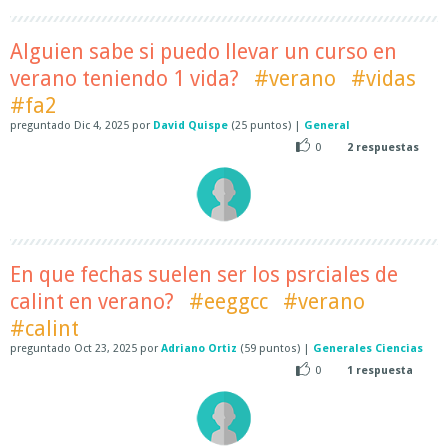
Alguien sabe si puedo llevar un curso en
verano teniendo 1 vida?
#verano
#vidas
#fa2
preguntado
Dic 4, 2025
por
David Quispe
(
25
puntos)
|
General
0
2
respuestas
En que fechas suelen ser los psrciales de
calint en verano?
#eeggcc
#verano
#calint
preguntado
Oct 23, 2025
por
Adriano Ortiz
(
59
puntos)
|
Generales Ciencias
0
1
respuesta