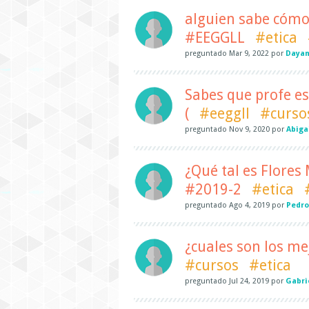
alguien sabe cómo 
#EEGGLL
#etica
preguntado
Mar 9, 2022
por
Dayan
Sabes que profe es
(
#eeggll
#curso
preguntado
Nov 9, 2020
por
Abiga
¿Qué tal es Flore
#2019-2
#etica
preguntado
Ago 4, 2019
por
Pedro
¿cuales son los me
#cursos
#etica
preguntado
Jul 24, 2019
por
Gabri