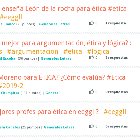
enseña León de la rocha para ética #etica
#eeggll
0
1
respuesta
a Blanco
(
25
puntos)
|
Generales Letras
 mejor para argumentación, ética y lógica? :
s
#argumentacion
#etica
#logica
0
2
respuestas
il Escobar
(
30
puntos)
|
Generales Letras
s Moreno para ÉTICA? ¿Cómo evalúa? #Etica
#2019-2
0
0
respuestas
 Chumpitaz
(
111
puntos)
|
General
jores profes para ética en eeggll?
#eeggll
0
0
respuestas
ela Canales
(
25
puntos)
|
Generales Letras