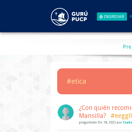
R
Pre
#etica
¿Con quién recomie
Mansilla?
#eeggll
preguntado
Dic 18, 2023
por
Isabe