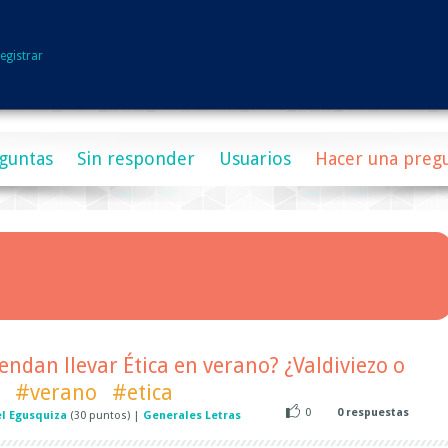
egistrar
guntas
Sin responder
Usuarios
Hacer una preg
ndan llevar Ética en verano? ¿Valdiviezo o
#verano
#etica
0
0
respuestas
l Egusquiza
(
30
puntos)
|
Generales Letras