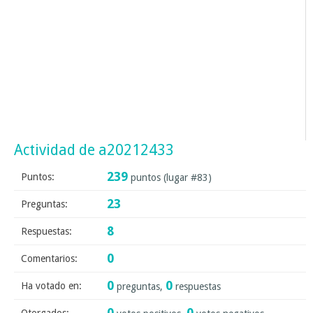
Actividad de a20212433
239
Puntos:
puntos (lugar #
83
)
23
Preguntas:
8
Respuestas:
0
Comentarios:
0
0
Ha votado en:
preguntas,
respuestas
0
0